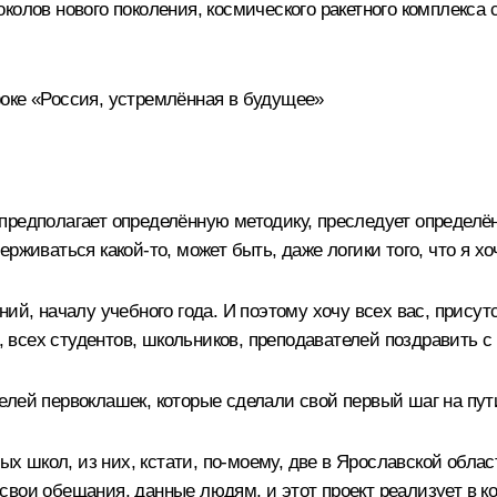
колов нового поколения, космического ракетного комплекса 
оке «Россия, устремлённая в будущее»
предполагает определённую методику, преследует определён
живаться какой-то, может быть, даже логики того, что я хоч
ий, началу учебного года. И поэтому хочу всех вас, присутс
всех студентов, школьников, преподавателей поздравить с
лей первоклашек, которые сделали свой первый шаг на пут
овых школ, из них, кстати, по-моему, две в Ярославской об
ои обещания, данные людям, и этот проект реализует в конц