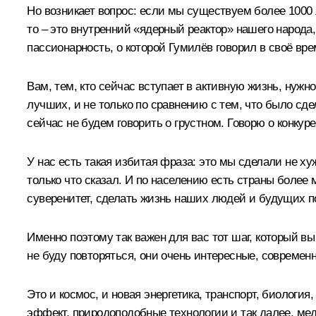
Но возникает вопрос: если мы существуем более 1000 ле
то – это внутренний «ядерный реактор» нашего народа, 
пассионарность, о которой Гумилёв говорил в своё вре
Вам, тем, кто сейчас вступает в активную жизнь, нужно
лучших, и не только по сравнению с тем, что было сде
сейчас не будем говорить о грустном. Говорю о конкур
У нас есть такая избитая фраза: это мы сделали не ху
только что сказал. И по населению есть страны более
суверенитет, сделать жизнь наших людей и будущих по
Именно поэтому так важен для вас тот шаг, который вы
не буду повторяться, они очень интересные, современн
Это и космос, и новая энергетика, транспорт, биологи
эффект, природоподобные технологии и так далее, мед