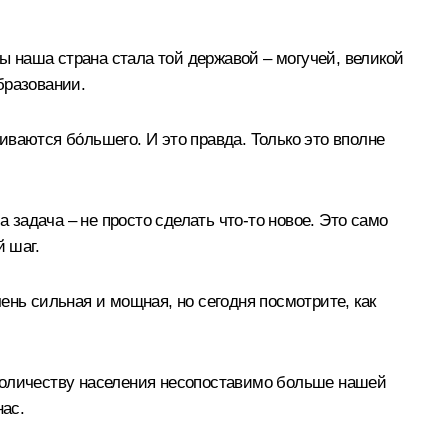
бы наша страна стала той державой – могучей, великой
образовании.
ваются бо́льшего. И это правда. Только это вполне
 задача – не просто сделать что-то новое. Это само
 шаг.
чень сильная и мощная, но сегодня посмотрите, как
о количеству населения несопоставимо больше нашей
нас.