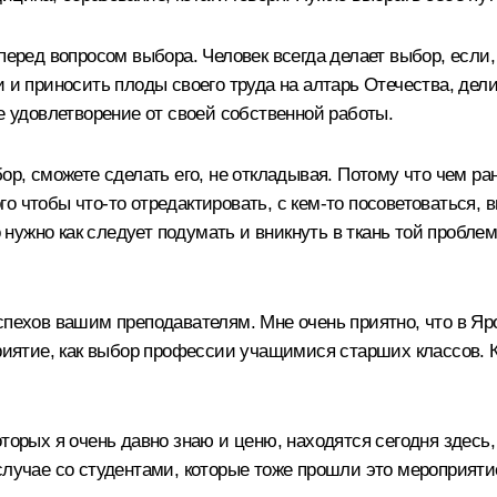
еред вопросом выбора. Человек всегда делает выбор, если, к
и и приносить плоды своего труда на алтарь Отечества, де
е удовлетворение от своей собственной работы.
ор, сможете сделать его, не откладывая. Потому что чем ра
о чтобы что-то отредактировать, с кем-то посоветоваться, 
го нужно как следует подумать и вникнуть в ткань той пробл
спехов вашим преподавателям. Мне очень приятно, что в Яро
приятие, как выбор профессии учащимися старших классов. К
оторых я очень давно знаю и ценю, находятся сегодня здесь
случае со студентами, которые тоже прошли это мероприяти