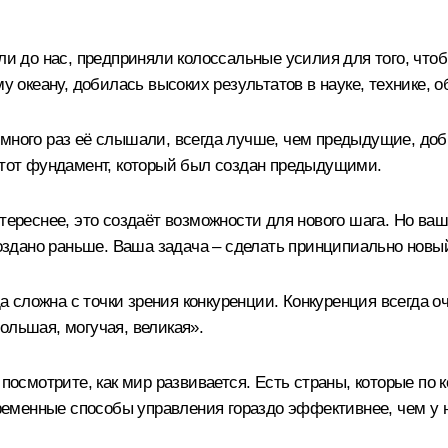
или до нас, предприняли колоссальные усилия для того, что
у океану, добилась высоких результатов в науке, технике, 
много раз её слышали, всегда лучше, чем предыдущие, доби
а тот фундамент, который был создан предыдущими.
тереснее, это создаёт возможности для нового шага. Но ваша
создано раньше. Ваша задача – сделать принципиально новый
да сложна с точки зрения конкуренции. Конкуренция всегда о
ольшая, могучая, великая».
о посмотрите, как мир развивается. Есть страны, которые п
временные способы управления гораздо эффективнее, чем у 