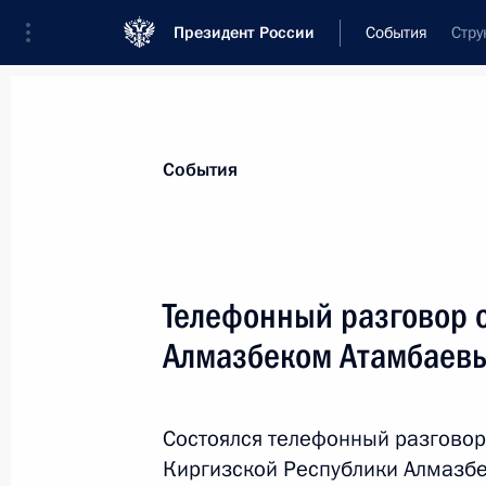
Президент России
События
Стру
Президент
Администрация
Государст
Новости
Стенограммы
Поездки
Те
События
Показа
Телефонный разговор 
Алмазбеком Атамбаев
Совещание по развитию транспорт
Запада России
16 августа 2017 года, 13:20
Калининград
Состоялся телефонный разговор
Киргизской Республики Алмазб