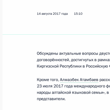
15 августа 2017 года, вторник
14 августа 2017 года
15:10
Встреча с руководителем фракции
Васильевым
15 августа 2017 года, 13:50
Московская обл
Обсуждены актуальные вопросы двусто
Поздравление руководству Индии с
договорённостей, достигнутых в рамк
страны
Киргизской Республики в Российскую
15 августа 2017 года, 10:00
Кроме того,
Алмазбек Атамбаев
расск
23 июля 2017 года международного ф
народы алтайской языковой семьи», в 
14 августа 2017 года, понедельник
представители.
Телефонный разговор с Президент