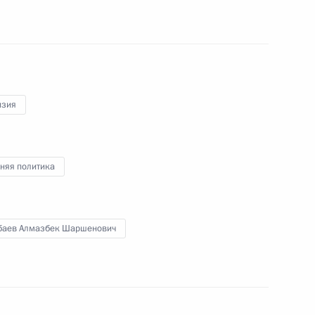
ом Киргизии Алмазбеком
изия
няя политика
 области Андреем Турчаком
3
асть, Ново-Огарёво
баев Алмазбек Шаршенович
ом Казахстана Нурсултаном