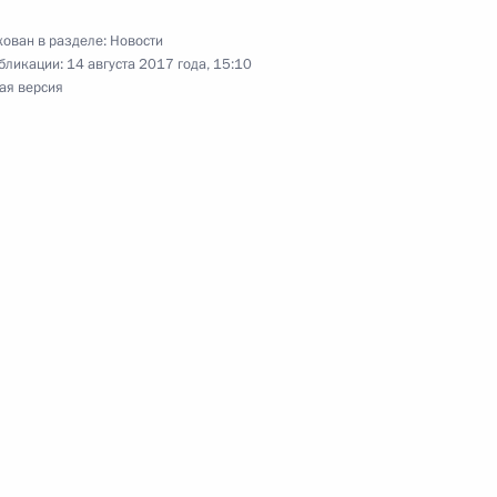
ован в разделе:
Новости
бликации:
14 августа 2017 года, 15:10
ая версия
 Абдельфаттаху Сиси
ского края Натальей
3
асть, Ново-Огарёво