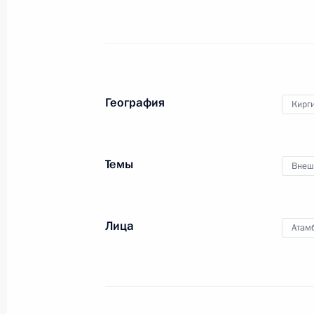
14 августа 2017 года, 16:20
Телефонный разговор с Президент
Атамбаевым
География
Кирг
14 августа 2017 года, 15:10
Темы
Внеш
Встреча с губернатором Псковской
14 августа 2017 года, 14:50
Московская обл
Лица
Атам
Телефонный разговор с Президент
Назарбаевым
14 августа 2017 года, 14:20