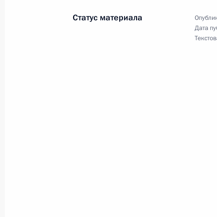
Статус материала
Опублик
Дата пу
Текстов
12 августа 2017 года, суббота
Соболезнования Президенту Египта
12 августа 2017 года, 15:20
11 августа 2017 года, пятница
Встреча с губернатором Забайкаль
Ждановой
11 августа 2017 года, 15:10
Московская обл