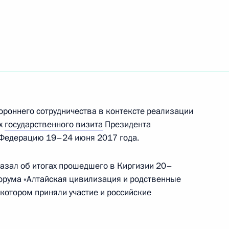
 «Единая Россия» Владимиром
1
асть, Ново-Огарёво
роннего сотрудничества в контексте реализации
 70-летием независимости
ах
государственного визита
Президента
 Федерацию 19–24 июня 2017 года.
азал об итогах прошедшего в Киргизии 20–
орума «Алтайская цивилизация и родственные
котором приняли участие и российские
ом Ирана Хасаном Рухани