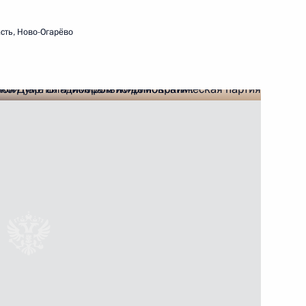
8
5м
сть, Ново-Огарёво
 Пучковым
3
ь, Ново-Огарёво
Орловской области Вадимом
3
ь, Ново-Огарёво