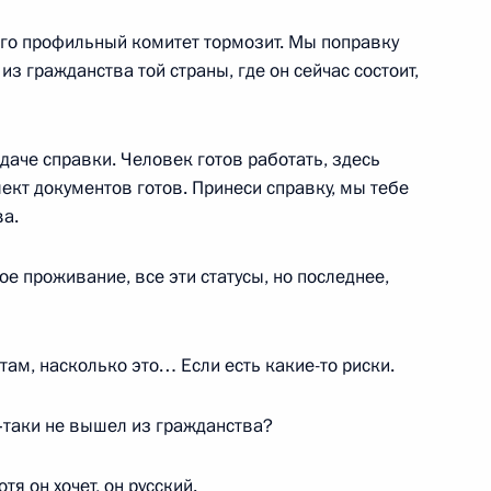
ь, Ново-Огарёво
ого профильный комитет тормозит. Мы поправку
з гражданства той страны, где он сейчас состоит,
ому развитию и приоритетным
:
3
даче справки. Человек готов работать, здесь
лект документов готов. Принеси справку, мы тебе
ь, Ново-Огарёво
а.
е проживание, все эти статусы, но последнее,
ой Даниила Гранина
там, насколько это… Если есть какие-то риски.
ё‑таки не вышел из гражданства?
верской области Игорем
5
отя он хочет, он русский.