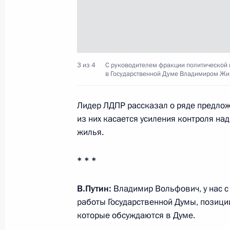
Встреча с шахматистом Сергеем К
6 июля 2017 года, 16:50
Московская област
3 из 4
С руководителем фракции политической 
Заседание Комиссии по вопросам в
в Государственной Думе Владимиром Жи
сотрудничества России с иностран
6 июля 2017 года, 14:30
Московская област
Лидер ЛДПР рассказал о ряде предложе
из них касается усиления контроля н
жилья.
Телефонный разговор с Премьер-м
Биньямином Нетаньяху
* * *
6 июля 2017 года, 13:30
В.Путин:
Владимир Вольфович, у нас с
работы Государственной Думы, позиц
которые обсуждаются в Думе.
Телефонный разговор с Президент