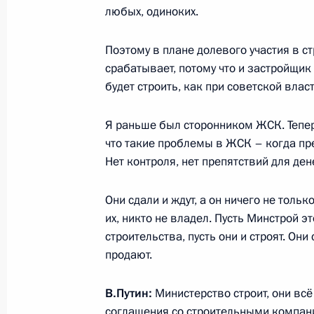
любых, одиноких.
4 июля 2017 года, 09:30
Поэтому в плане долевого участия в с
срабатывает, потому что и застройщик 
Показа
будет строить, как при советской влас
Я раньше был сторонником ЖСК. Тепер
что такие проблемы в ЖСК – когда пре
Нет контроля, нет препятствий для ден
Они сдали и ждут, а он ничего не тольк
Встреча с военнослужащими Во
их, никто не владел. Пусть Минстрой э
26 июля 2026 года
строительства, пусть они и строят. Они
продают.
В.Путин:
Министерство строит, они вс
соглашения со строительными компан