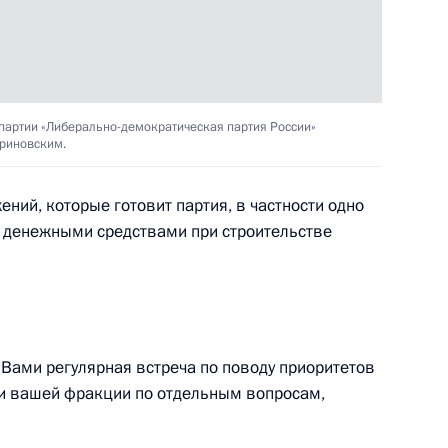
арякиным
4
ь, Ново-Огарёво
партии «Либерально-демократическая партия России»
оенно-технического
2
5м
риновским.
ными государствами
ь, Ново-Огарёво
ний, которые готовит партия, в частности одно
ад денежными средствами при строительстве
инистром Израиля
 Вами регулярная встреча по поводу приоритетов
ии вашей фракции по отдельным вопросам,
ом Казахстана Нурсултаном