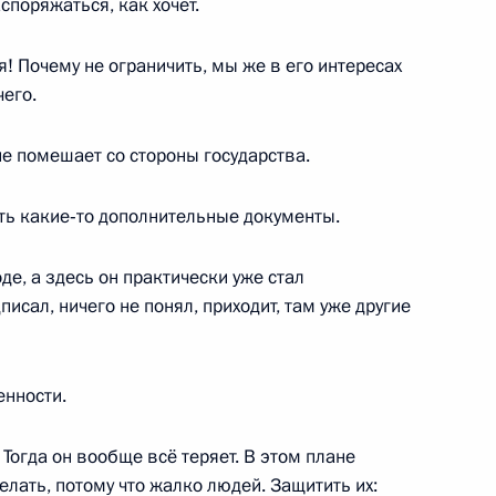
споряжаться, как хочет.
я! Почему не ограничить, мы же в его интересах
чего.
енности, деловых кругов
9
44м
не помешает со стороны государства.
оть какие‑то дополнительные документы.
де, а здесь он практически уже стал
 Андрея Первозванного
7
8м
исал, ничего не понял, приходит, там уже другие
енности.
го апостола Андрея
 Тогда он вообще всё теряет. В этом плане
Си Цзиньпина
елать, потому что жалко людей. Защитить их: