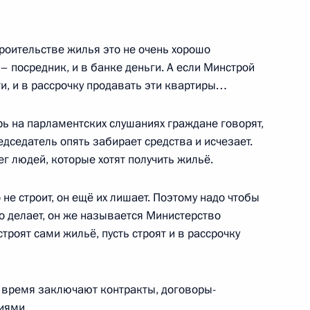
троительстве жилья это не очень хорошо
– посредник, и в банке деньги. А если Минстрой
ть предыдущие материалы
ти, и в рассрочку продавать эти квартиры…
ь на парламентских слушаниях граждане говорят,
дседатель опять забирает средства и исчезает.
ег людей, которые хотят получить жильё.
о не строит, он ещё их лишает. Поэтому надо чтобы
енно-Морского Флота
то делает, он же называется Министерство
 строят сами жильё, пусть строят и в рассрочку
ё время заключают контракты, договоры-
иями.