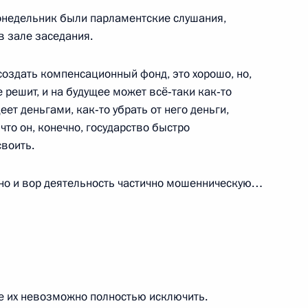
онедельник были парламентские слушания,
 зале заседания.
создать компенсационный фонд, это хорошо, но,
 решит, и на будущее может всё‑таки как‑то
ой газете «Хандельсблатт»
еет деньгами, как‑то убрать от него деньги,
что он, конечно, государство быстро
своить.
но и вор деятельность частично мошенническую…
 Совета Безопасности
3
ь, Ново-Огарёво
де их невозможно полностью исключить.
им
4