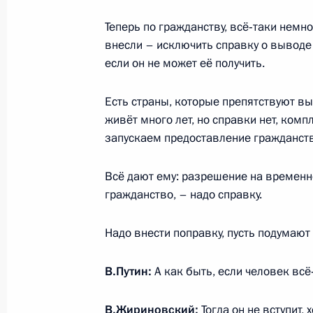
5 июля 2017 года, 21:00
Московская област
Теперь по гражданству, всё‑таки немн
внесли – исключить справку о выводе и
если он не может её получить.
Заседание Совета по стратегическ
проектам
Есть страны, которые препятствуют вы
живёт много лет, но справки нет, комп
5 июля 2017 года, 15:30
Московская област
запускаем предоставление гражданств
Всё дают ему: разрешение на временно
Соболезнования в связи с кончин
гражданство, – надо справку.
5 июля 2017 года, 12:00
Надо внести поправку, пусть подумают 
В.Путин:
А как быть, если человек вс
4 июля 2017 года, вторник
Рабочая встреча с губернатором Т
В.Жириновский:
Тогда он не вступит, х