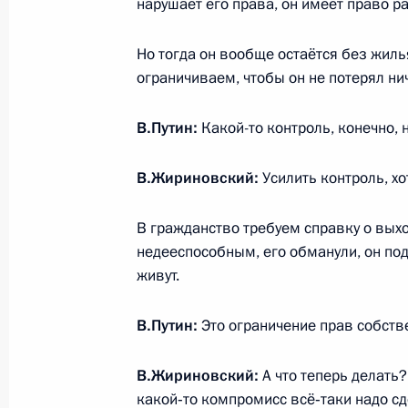
нарушает его права, он имеет право ра
4 июля 2017 года, 16:05
Но тогда он вообще остаётся без жиль
ограничиваем, чтобы он не потерял ни
Встреча с представителями обществ
и медиасообществ России и Китая
В.Путин:
Какой-то контроль, конечно, 
4 июля 2017 года, 15:30
Москва, Кремль
В.Жириновский:
Усилить контроль, х
В гражданство требуем справку о выхо
Вручение ордена Святого апостола
недееспособным, его обманули, он подп
Председателю КНР Си Цзиньпину
живут.
4 июля 2017 года, 13:30
Москва, Кремль
В.Путин:
Это ограничение прав собств
Указ о награждении орденом Свято
В.Жириновский:
А что теперь делать?
Первозванного Председателя КНР 
какой‑то компромисс всё‑таки надо сд