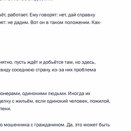
т, работает. Ему говорят: нет, дай справку
ь, Ново-Огарёво
рят: не дадим. Вот он в таком положении. Как-
ром» Алексеем Миллером
3
нятно, пусть ждёт и добьётся там, но здесь,
 виду соседнюю страну, из‑за них проблема
26
нсионерами, одинокими людьми. Иногда их
лку с жильём, если одинокий человек, пожилой,
пеки.
оссийско-китайских
3
19м
о мошенника с гражданином. Да, это может быть