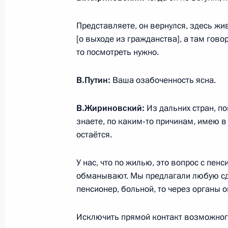
Руденей
Представляете, он вернулся, здесь живё
4 июля 2017 года, 22:15
Московская област
[о выходе из гражданства], а там гово
то посмотреть нужно.
Встреча с главой компании «Газп
В.Путин:
Ваша озабоченность ясна.
4 июля 2017 года, 16:40
Москва, Кремль
В.Жириновский:
Из дальних стран, по
знаете, по каким‑то причинам, имею в
остаётся.
Российско-китайские переговоры
4 июля 2017 года, 16:10
Москва, Кремль
У нас, что по жилью, это вопрос с пе
обманывают. Мы предлагали любую сде
пенсионер, больной, то через органы о
Заявления для прессы по итогам р
переговоров
Исключить прямой контакт возможног