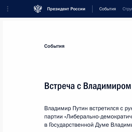
Президент России
События
Стру
Президент
Администрация
Государст
Новости
Стенограммы
Поездки
Те
События
Показа
Встреча с Владимиро
Встреча с Президентом Республики
Владимир Путин встретился с р
7 июля 2017 года, 17:00
Гамбург
партии «Либерально-демократич
в Государственной Думе Влади