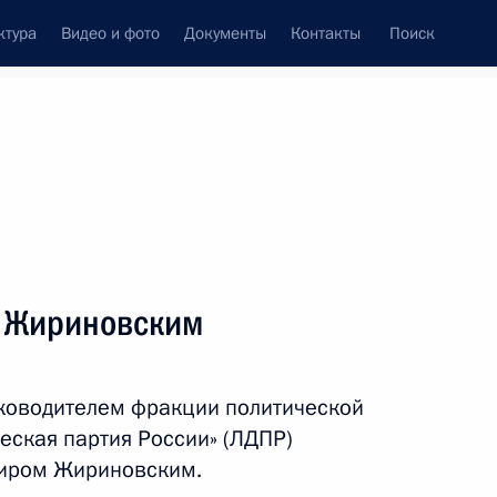
ктура
Видео и фото
Документы
Контакты
Поиск
венный Совет
Совет Безопасности
Комиссии и советы
леграммы
Сведения о Президенте
июль, 2017
ть следующие материалы
м Жириновским
 Корея Мун Чжэ Ином
4
уководителем фракции политической
еская партия России» (ЛДПР)
миром Жириновским.