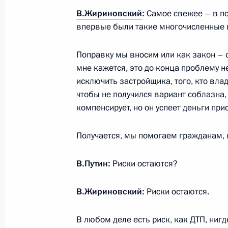
Назарбаевым
В.Жириновский
:
Самое свежее – в п
впервые были такие многочисленные в
6 июля 2017 года, 12:45
Поправку мы вносим или как закон – 
мне кажется, это до конца проблему не
Статья Владимира Путина в немецк
исключить застройщика, того, кто влад
6 июля 2017 года, 07:00
чтобы не получился вариант соблазна, 
компенсирует, но он успеет деньги при
Получается, мы помогаем гражданам, 
5 июля 2017 года, среда
Совещание с постоянными членами
В.Путин:
Риски остаются?
5 июля 2017 года, 22:00
Московская област
В.Жириновский:
Риски остаются.
В любом деле есть риск, как ДТП, ниг
Встреча с Владимиром Жириновск