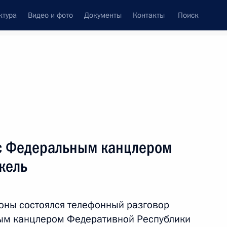
ктура
Видео и фото
Документы
Контакты
Поиск
венный Совет
Совет Безопасности
Комиссии и советы
леграммы
Сведения о Президенте
июль, 2017
ть следующие материалы
с Федеральным канцлером
кель
ром» Алексеем Миллером
3
оны состоялся телефонный разговор
ым канцлером Федеративной Республики