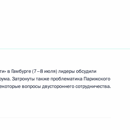
26
оссийско-китайских
3
19м
ти» в Гамбурге (7–8 июля) лидеры обсудили
рума. Затронуты также проблематика Парижского
енности, деловых кругов
9
44м
екоторые вопросы двустороннего сотрудничества.
 Андрея Первозванного
7
8м