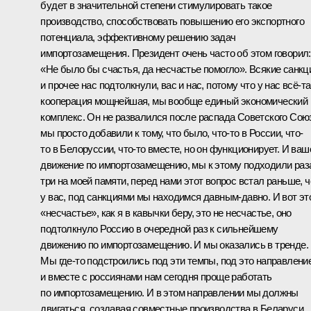
будет в значительной степени стимулировать такое
производство, способствовать повышению его экспортного
потенциала, эффективному решению задач
импортозамещения. Президент очень часто об этом говорил:
«Не было бы счастья, да несчастье помогло». Всякие санкц
и прочее нас подтолкнули, вас и нас, потому что у нас всё-т
кооперация мощнейшая, мы вообще единый экономический
комплекс. Он не развалился после распада Советского Сою
мы просто добавили к тому, что было, что-то в России, что-
то в Белоруссии, что-то вместе, но он функционирует. И ваш
движение по импортозамещению, мы к этому подходили раз
три на моей памяти, перед нами этот вопрос встал раньше, 
у вас, под санкциями мы находимся давным-давно. И вот эт
«несчастье», как я в кавычки беру, это не несчастье, оно
подтолкнуло Россию в очередной раз к сильнейшему
движению по импортозамещению. И мы оказались в тренде.
Мы где-то подстроились под эти темпы, под это направление
и вместе с россиянами нам сегодня проще работать
по импортозамещению. И в этом направлении мы должны
двигаться, создавая совместные производства в Беларуси