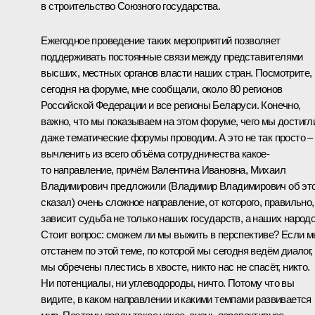
в строительство Союзного государства.
Ежегодное проведение таких мероприятий позволяет
поддерживать постоянные связи между представителями
высших, местных органов власти наших стран. Посмотрите,
сегодня на форуме, мне сообщали, около 80 регионов
Российской Федерации и все регионы Беларуси. Конечно,
важно, что мы показываем на этом форуме, чего мы достигл
даже тематические форумы проводим. А это не так просто –
вычленить из всего объёма сотрудничества какое-
то направление, причём Валентина Ивановна, Михаил
Владимирович предложили (Владимир Владимирович об эт
сказал) очень сложное направление, от которого, правильно,
зависит судьба не только наших государств, а наших народо
Стоит вопрос: сможем ли мы выжить в перспективе? Если 
отстанем по этой теме, по которой мы сегодня ведём диалог,
мы обречены плестись в хвосте, никто нас не спасёт, никто.
Ни потенциалы, ни углеводороды, ничто. Потому что вы
видите, в каком направлении и какими темпами развивается