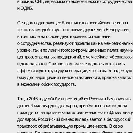
в рамках СНГ, евразийского экономического сотрудничества
и ОДКБ.
Сегодня подавляющее большинство российских регионов
тесно взаимодействует со своими друзьями в Белоруссии,
в том числе на основе двусторонних соглашений
о сотрудничестве, реализуют проекты как на межрегиональ
уровне, так и по линии торгово-промышленных палат, научн
центров, отдельных предприятий, о чём сейчас губернаторы
и докладывали. Считаю, нам вместе удалось выстроить
эффективную структуру кооперации, что создаёт надёжную
базу для наращивания деловой активности, притока капитал
в экономики обоих государств.
Так, в 2016 году объём инвестиций из России в Белоруссию
достиг 4 миллиардов долларов, причём основная их доля
приходится на прямые капиталовложения – это 3,5 миллиар
долларов. Российский бизнес вкладывается в белорусский
транспорт, обрабатывающую промышленность. В свою
очередь, Белоруссия инвестировала в российское сельское