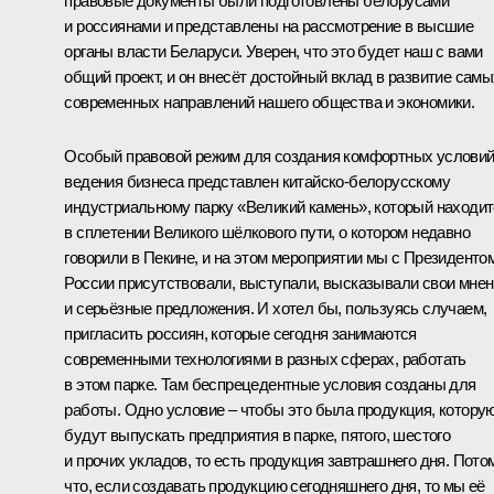
правовые документы были подготовлены белорусами
и россиянами и представлены на рассмотрение в высшие
органы власти Беларуси. Уверен, что это будет наш с вами
общий проект, и он внесёт достойный вклад в развитие самы
современных направлений нашего общества и экономики.
Особый правовой режим для создания комфортных услови
ведения бизнеса представлен китайско-белорусскому
индустриальному парку «Великий камень», который находи
в сплетении Великого шёлкового пути, о котором недавно
говорили в Пекине, и на этом мероприятии мы с Президенто
России присутствовали, выступали, высказывали свои мне
и серьёзные предложения. И хотел бы, пользуясь случаем,
пригласить россиян, которые сегодня занимаются
современными технологиями в разных сферах, работать
в этом парке. Там беспрецедентные условия созданы для
работы. Одно условие – чтобы это была продукция, котору
будут выпускать предприятия в парке, пятого, шестого
и прочих укладов, то есть продукция завтрашнего дня. Пото
что, если создавать продукцию сегодняшнего дня, то мы её