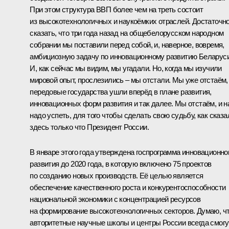
При этом структура ВВП более чем на треть состоит
из высокотехнологичных и наукоёмких отраслей. Достаточн
сказать, что три года назад на общебелорусском народном
собрании мы поставили перед собой, и, наверное, вовремя,
амбициозную задачу по инновационному развитию Беларуси
И, как сейчас мы видим, мы угадали. Но, когда мы изучили
мировой опыт, прослезились – мы отстали. Мы уже отстаём,
передовые государства ушли вперёд в плане развития,
инновационных форм развития и так далее. Мы отстаём, и н
надо успеть, для того чтобы сделать свою судьбу, как сказа
здесь только что Президент России.
В январе этого года утверждена госпрограмма инновационно
развития до 2020 года, в которую включено 75 проектов
по созданию новых производств. Её целью является
обеспечение качественного роста и конкурентоспособности
национальной экономики с концентрацией ресурсов
на формирование высокотехнологичных секторов. Думаю, ч
авторитетные научные школы и центры России всегда смогу