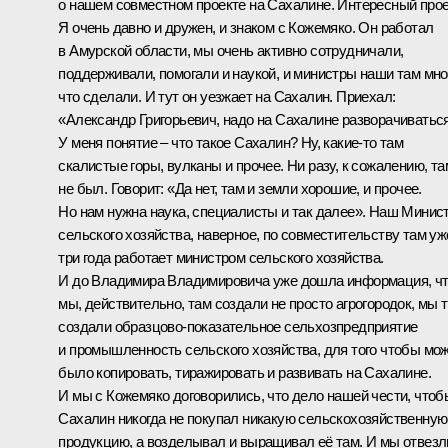
о нашем совместном проекте на Сахалине. Интересный прое
Я очень давно и дружен, и знаком с Кожемяко. Он работал
в Амурской области, мы очень активно сотрудничали,
поддерживали, помогали и наукой, и министры наши там мно
что сделали. И тут он уезжает на Сахалин. Приехал:
«Александр Григорьевич, надо на Сахалине разворачиваться
У меня понятие – что такое Сахалин? Ну, какие-то там
скалистые горы, вулканы и прочее. Ни разу, к сожалению, та
не был. Говорит: «Да нет, там и земли хорошие, и прочее.
Но нам нужна наука, специалисты и так далее». Наш Минис
сельского хозяйства, наверное, по совместительству там уж
три года работает министром сельского хозяйства.
И до Владимира Владимировича уже дошла информация, ч
мы, действительно, там создали не просто агрогородок, мы 
создали образцово-показательное сельхозпредприятие
и промышленность сельского хозяйства, для того чтобы мо
было копировать, тиражировать и развивать на Сахалине.
И мы с Кожемяко договорились, что дело нашей чести, чтоб
Сахалин никогда не покупал никакую сельскохозяйственную
продукцию, а возделывал и выращивал её там. И мы отвезл