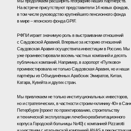
Мы продолжаем расширять географию наших партнёрств.
На встрече присутствуют представители 14 новых фондов,
в том числе руководство крупнейшего пенсионного фонда
в мире – японского фонда GPIF.
РФПИ играет значимую роль в выстраивании отношений
с Саудовской Аравией. Впервые за историю отношений
Саудовская Аравия осуществила инвестиции в Россию. Мы
уже проинвестировали восемь частных компаний и десять
публичных компаний. Например, в аэропорт «Пулково»
проинвестировала не только Саудовская Аравия, но и наши
партнёры из Объединённых Арабских Эмиратов, Китая,
Катара, Кувейта и других стран.
Мы привлекаем не только институциональных инвесторов,
но и стратегических, в частности строим «клинику 40» в Санк
Петербурге [проект по проектированию, строительству
и технической эксплуатации лечебно-реабилитационного
корпуса Городской больницы №40] с компанией Pizzarotti
и участвуем с итальянской компанией ANAS в реконструкци