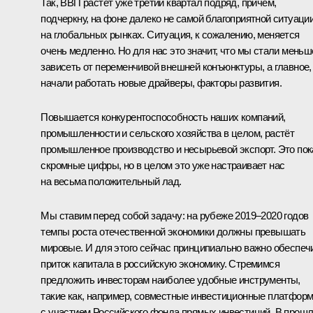
Так, ВВП растёт уже третий квартал подряд, причём,
подчеркну, на фоне далеко не самой благоприятной ситуаци
на глобальных рынках. Ситуация, к сожалению, меняется
очень медленно. Но для нас это значит, что мы стали меньш
зависеть от переменчивой внешней конъюнктуры, а главное,
начали работать новые драйверы, факторы развития.
Повышается конкурентоспособность наших компаний,
промышленности и сельского хозяйства в целом, растёт
промышленное производство и несырьевой экспорт. Это пок
скромные цифры, но в целом это уже настраивает нас
на весьма положительный лад.
Мы ставим перед собой задачу: на рубеже 2019–2020 годов
темпы роста отечественной экономики должны превышать
мировые. И для этого сейчас принципиально важно обеспеч
приток капитала в российскую экономику. Стремимся
предложить инвесторам наиболее удобные инструменты,
такие как, например, совместные инвестиционные платфор
с участием Российского фонда прямых инвестиций. В прош