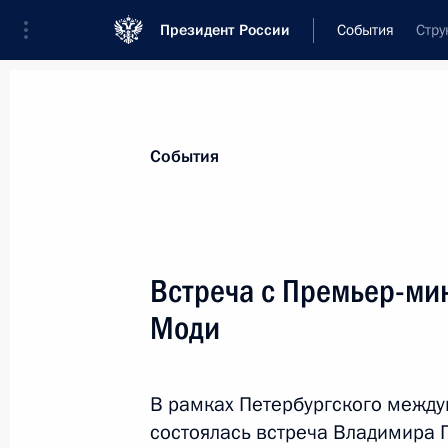
Президент России
События
Стру
Президент
Администрация
Государст
Новости
Стенограммы
Поездки
Те
События
Показа
Встреча с Премьер-ми
Моди
Встреча с Федеральным канцлером
2 июня 2017 года, 18:45
Санкт-Петербург
В рамках Петербургского межд
состоялась встреча Владимира 