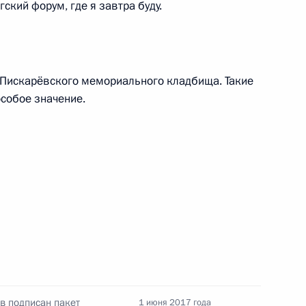
ский форум, где я завтра буду.
дии Нарендрой Моди
10
 Пискарёвского мемориального кладбища. Такие
особое значение.
ародных информационных
9
27м
Всероссийских соревнований
в подписан пакет
1 июня 2017 года