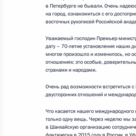
и премьер-министром Баварии Хор
в Петербурге не бывали. Очень надеюс
на город, ознакомиться с его достопр
2 июня 2017 года, 14:00
Санкт-Петербург
восточных рукописей Российской акад
Уважаемый господин Премьер-министр
Встреча с представителями россий
дату – 70-летие установления наших д
бизнеса
многое произошло и изменилось, но о
отношениях: это особые, доверитель
2 июня 2017 года, 13:30
Санкт-Петербург
странами и народами.
Очень рад возможности встретиться с
Поздравление Президенту Италии 
двусторонних отношений и междунаро
с национальным праздником – Днё
2 июня 2017 года, 10:40
Что касается нашего международного 
только одну вещь. Через неделю мы 
в Шанхайскую организацию сотрудничес
фактически в 2015 году в России, в У