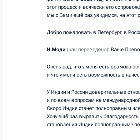
1 июня 2017 года, четверг
этот процесс и всячески его сопровож
Встреча с членами экспертного со
мы с Вами ещё раз увидимся, на этот р
инвестиционного сообщества
Добро пожаловать в Петербург, в Росс
1 июня 2017 года, 19:30
Санкт-Петербург
Н.Моди
(как переведено)
: Ваше Прево
Заявления для прессы по итогам р
Очень рад, что у меня есть возможнос
переговоров
и что у меня есть возможность в каче
1 июня 2017 года, 19:00
Санкт-Петербург
У Индии и России доверительные отно
и по всем вопросам на международной 
Скоро Индия станет полноправным чле
По итогам российско-индийских пе
Хочу ещё раз выразить благодарность 
документов
становления Индии полноправным чл
1 июня 2017 года, 18:45
Санкт-Петербург