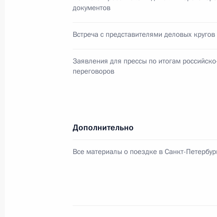
документов
Приветствие участникам, организат
Петербургского международного э
Встреча с представителями деловых кругов
1 июня 2017 года, 09:00
Заявления для прессы по итогам российско
переговоров
31 мая 2017 года, среда
Встреча с российскими мультиплик
31 мая 2017 года, 19:30
Москва, Кремль
Дополнительно
Все материалы о поездке в Санкт-Петербур
Вручение орденов «Родительская с
31 мая 2017 года, 17:15
Москва, Кремль