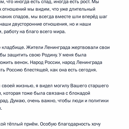
 что иногда есть спад, иногда есть рост. Мы
х отношений мы видим, что уже длительный
 кругов России и Индии
икаких спадов, мы всегда вместе шли вперёд шаг
3
5м
 наши двусторонние отношения, но и наши
 работу на благо всего мира.
е кладбище. Жители Ленинграда жертвовали свои
несении изменений
обы защитить свою Родину. У меня была
ы Российской Федерации»
ожить венок. Народ России, народ Ленинграда
ь Россию блестящей, как она есть сегодня.
л своей жизнью, я видел могилу Вашего старшего
и, которая тоже была связана с блокадой
орах Президента Российской
рад. Думаю, очень важно, чтобы люди и политики
.
кой тёплый приём. Особую благодарность хочу