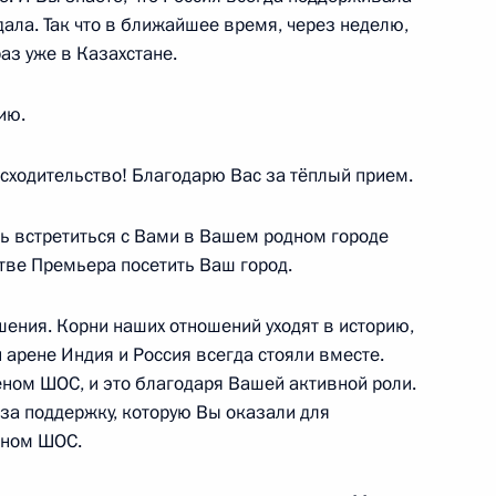
дала. Так что в ближайшее время, через неделю,
вета РФПИ и представителями
аз уже в Казахстане.
6
9м
ию.
сходительство! Благодарю Вас за тёплый прием.
оссийско-индийских
4
21м
ть встретиться с Вами в Вашем родном городе
стве Премьера посетить Ваш город.
шения. Корни наших отношений уходят в историю,
арене Индия и Россия всегда стояли вместе.
ном ШОС, и это благодаря Вашей активной роли.
реговоров подписан пакет
4
за поддержку, которую Вы оказали для
еном ШОС.