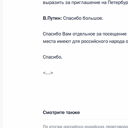
выразить за приглашение на Петербург
Встреча с Премьер-министром Ин
В.Путин:
Спасибо большое.
1 июня 2017 года, 14:20
Санкт-Петербург
Спасибо Вам отдельное за посещение
места имеют для российского народа 
Встреча с руководителями междун
агентств
Спасибо.
1 июня 2017 года, 13:30
Санкт-Петербург
<…>
Приветствие участникам и гостям 
по шахматам «Белая ладья»
1 июня 2017 года, 11:00
Смотрите также
По итогам российско-индийских переговоро