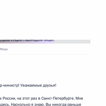
ого международного
:
13
17 провёл ряд двусторонних
11
 Моди.
Игорем Додоном
2
-министр! Уважаемые друзья!
 России, на этот раз в Санкт-Петербурге. Мне
тамом Миннихановым
здесь. Насколько я знаю, Вы никогда раньше
1