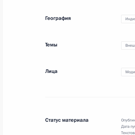
Встреча с Уполномоченным по пра
Кузнецовой
География
Инди
31 мая 2017 года, 16:30
Москва, Кремль
Темы
Внеш
Показа
Лица
Моди
Встреча с военнослужащими Во
Статус материала
26 июля 2026 года
Опублик
Дата пу
Текстов