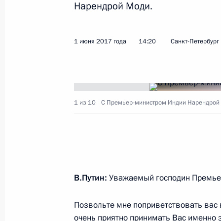
Пленарное заседание Петербургск
Нарендрой Моди.
экономического форума
2 июня 2017 года, 17:10
Санкт-Петербург
1 июня 2017 года
14:20
Санкт-Петербург
Владимир Путин на полях ПМЭФ-20
встреч
1 из 10
C Премьер-министром Индии Нарендрой
2 июня 2017 года, 15:30
Санкт-Петербург
Встреча с Президентом Молдавии 
2 июня 2017 года, 14:15
Санкт-Петербург
В.Путин:
Уважаемый господин Премьер
Позвольте мне поприветствовать вас в
Встреча с главой Татарстана Рус
очень приятно принимать Вас именно 