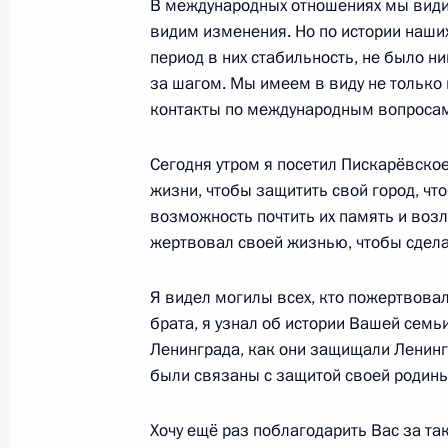
В международных отношениях мы видим,
видим изменения. Но по истории наши
Встреча с представителями деловых
период в них стабильность, не было н
за шагом. Мы имеем в виду не только
1 июня 2017 года, 17:30
Санкт-Петербург
контакты по международным вопросам,
Сегодня утром я посетил Пискарёвско
Подписан Федеральный закон «О в
жизни, чтобы защитить свой город, чт
в отдельные законодательные акт
возможность почтить их память и возл
жертвовал своей жизнью, чтобы сделат
1 июня 2017 года, 17:20
Я видел могилы всех, кто пожертвова
брата, я узнал об истории Вашей семь
Внесены изменения в закон о выб
Ленинграда, как они защищали Ленинг
Федерации
были связаны с защитой своей родины
1 июня 2017 года, 17:15
Хочу ещё раз поблагодарить Вас за та