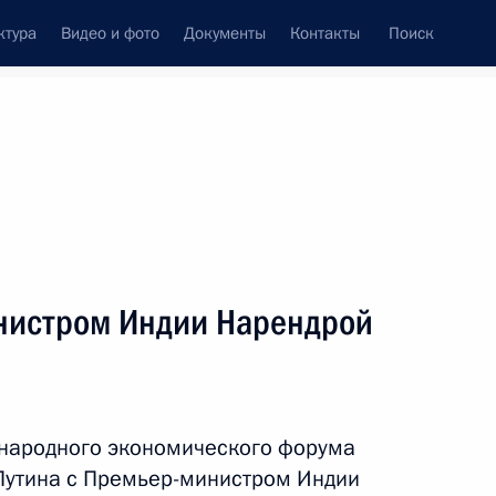
ктура
Видео и фото
Документы
Контакты
Поиск
венный Совет
Совет Безопасности
Комиссии и советы
леграммы
Сведения о Президенте
июнь, 2017
ть следующие материалы
нистром Индии Нарендрой
 Австрии Кристианом Керном
4
ународного экономического форума
Путина с Премьер-министром Индии