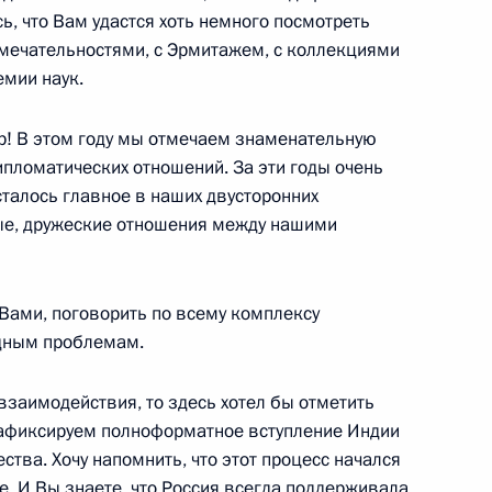
стом Зеехофером
ь, что Вам удастся хоть немного посмотреть
имечательностями, с Эрмитажем, с коллекциями
емии наук.
! В этом году мы отмечаем знаменательную
ского и американского
4
10м
ипломатических отношений. За эти годы очень
сталось главное в наших двусторонних
ные, дружеские отношения между нашими
 Вами, поговорить по всему комплексу
Серджо Маттарелле
дным проблемам.
м Республики
взаимодействия, то здесь хотел бы отметить
зафиксируем полноформатное вступление Индии
тва. Хочу напомнить, что этот процесс начался
фе. И Вы знаете, что Россия всегда поддерживала