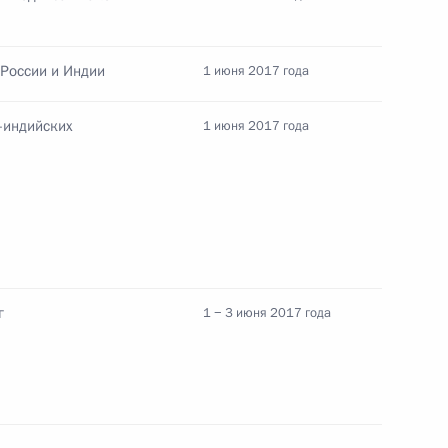
орам и гостям XXI
кономического форума
 России и Индии
1 июня 2017 года
-индийских
1 июня 2017 года
аторами
22
2м
г
1 − 3 июня 2017 года
лава»
21
16м