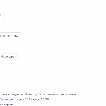
вам ребёнка Анной
3
я
няя политика
ть предыдущие материалы
 Нарендра
енно-Морского Флота
ован в разделах:
Новости
,
Выступления и стенограммы
бликации:
1 июня 2017 года, 14:20
ая версия