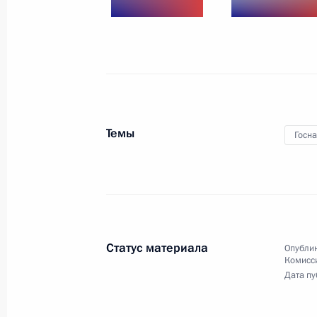
Заседание Совета
по развитию физической
культуры и спорта
Темы
Госн
23 мая 2017 года
17 фото
Статус материала
Опублик
Комисс
Дата пу