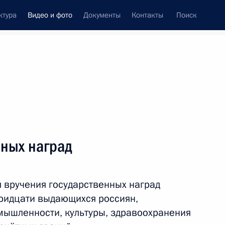
ктура
Видео и фото
Документы
Контакты
Поиск
си
встречи
Церемонии
май, 2017
ть следующие материалы
нных наград
Совещание с членами
 вручения государственных наград
Правительства
ридцати выдающихся россиян,
мышленности, культуры, здравоохранения