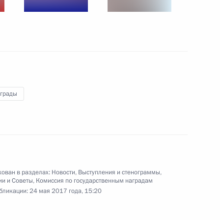
Совещание по ликвидации
последствий паводков
и пожаров
аграды
15 мая 2017 года
7 фото
ован в разделах:
Новости
,
Выступления и стенограммы
,
ии и Советы
,
Комиссия по государственным наградам
бликации:
24 мая 2017 года, 15:20