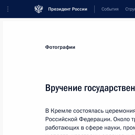
Президент России
События
Стру
Видеозаписи
Фотографии
Аудиозапи
Все материалы
Поездки
Совещания, 
Фотографии
Показа
Вручение государстве
Посещение Сретенского
В Кремле состоялась церемония
монастыря
Российской Федерации. Около т
работающих в сфере науки, про