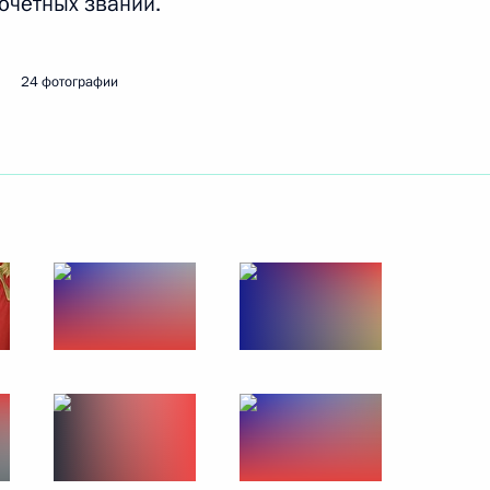
почётных званий.
24 мая 2017 года
10 фото
24 фотографии
нных наград
4 фото