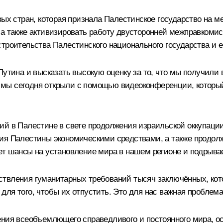
вых стран, которая признала Палестинское государство на 
а также активизировать работу двусторонней межправкомисси
троительства Палестинского национального государства и е
Путина и высказать высокую оценку за то, что мы получил
мы сегодня открыли с помощью видеоконференции, который 
ий в Палестине в свете продолжения израильской оккупации
ния Палестины экономическими средствами, а также продо
ет шансы на установление мира в нашем регионе и подрыва
ствления гуманитарных требований тысяч заключённых, кот
для того, чтобы их отпустить. Это для нас важная проблем
ния всеобъемлющего справедливого и постоянного мира, осн