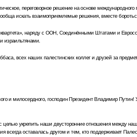
итическое, переговорное решение на основе международного
 сообща искать взаимоприемлемые решения, вместе боротьс
го квартета», наряду с ООН, Соединёнными Штатами и Евро
и израильтянами.
ббаса, всех наших палестинских коллег и друзей за предме
ого и милосердного, господин Президент Владимир Путин! У
 с целью укрепить наши двусторонние отношения между на
сия всегда оставалась другом и тем, кто поддерживает Па