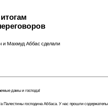
 итогам
переговоров
н и Махмуд Аббас сделали
аемые дамы и господа!
та Палестины господина Аббаса. У нас прошли содержательны