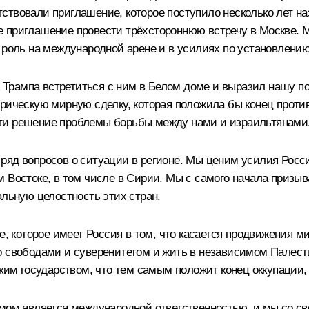
ствовали приглашение, которое поступило несколько лет 
е приглашение провести трёхстороннюю встречу в Москве.
 роль на международной арене и в усилиях по установлени
Трампа встретиться с ним в Белом доме и выразил нашу по
орическую мирную сделку, которая положила бы конец прот
ти решение проблемы борьбы между нами и израильтянами
ряд вопросов о ситуации в регионе. Мы ценим усилия Росси
 Востоке, в том числе в Сирии. Мы с самого начала призыв
альную целостность этих стран.
е, которое имеет Россия в том, что касается продвижения м
о свободами и суверенитетом и жить в независимом Палест
ким государством, что тем самым положит конец оккупации, к
змом является международной ответственностью, и мы со св