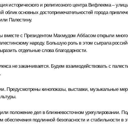
кция исторического и религиозного центра Вифлеема – улиц
ый облик основных достопримечательностей города привлеч
тили Палестину.
мы вместе с Президентом Махмудом Аббасом открыли мног
палестинскому народу. Большую роль в этом сыграла росси
выразить отдельные слова благодарности.
плекса не заканчивается. Будем взаимодействовать с палес
.
ии. Предусмотрены кинопоказы, выставки, музыкальные меро
ультуры.
или положение дел в ближневосточном урегулировании. Под
 обеспечения подлинной безопасности и стабильности в эт