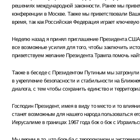
решениях международной законности. Ранее мы привет
конференции в Москве. Также мы приветствовали Ваш
время, так как Российская Федерация играет ключевую
Неделю назад я принял приглашение Президента США 
все возможные усилия для того, чтобы заключить ист
приветствуем желание Президента Трампа помочь най
Также в беседе с Президентом Путиным мы затронули 
в укрепление безопасности и стабильности на Ближнем
диалога, с тем чтобы сохранить единство и территори
Господин Президент, имея в виду то место и то влияни
станет возможным для нашего народа пользоваться ег
Иерусалиме в границах 1967 года бок о бок с Израильс
Мы верим в то, что борьба с терроризмом и экстреми