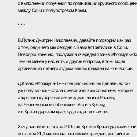
о выполнении поручения по организации круизного сообщен
между Сочи и полуостровом Крым.
* * *
В.Путин:
Дмитрий Николаевич, давайте поговорим как раз
о том, ради чего мы сегодня с Вами встретились в Сочи.
Поводом, конечно, послужила очередная гонка «Формулы‑1»
Тем не менее у нас есть и другие вопросы, в том числе
организация летнего отдыха наших граждан на юге России.
Д.Козак
:
«Формула‑1» – специально мы не делали, но так
уж получилось – стала символическим событием, которое
открывает курортный сезон здесь, на юге России,
на Черноморском побережье. Это и в Крыму,
и в Краснодарском крае, куда ездят россияне.
Хочу напомнить, что за 2016 год Крым и Краснодарский край
посетили 21,4 миллиона российских граждан, российских