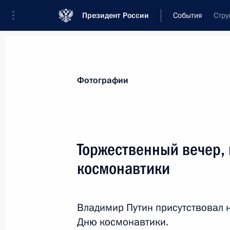
Президент России
События
Стру
Президент
Администрация
Государст
Новости
Стенограммы
Поездки
Те
Фотографии
Показа
Торжественный вечер,
космонавтики
Совещание с постоянными членами
13 апреля 2017 года, 18:00
Московская обл
Владимир Путин присутствовал 
Дню космонавтики.