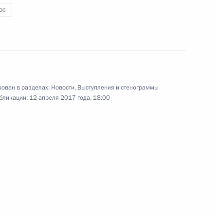
имет участие в заседании
ос
 государств – членов ОДКБ
ован в разделах:
Новости
,
Выступления и стенограммы
бликации:
12 апреля 2017 года, 18:00
й Дню космонавтики
2
5м
нно исполняющим