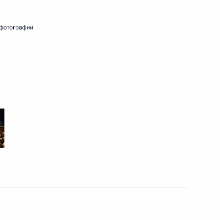
«ЛУКОЙЛ» Вагитом
2
 фотографии
асть, Ново-Огарёво
ахалинской области Олегом
3
асть, Ново-Огарёво
емьера Госсовета Китая Чжан
4
асть, Ново-Огарёво