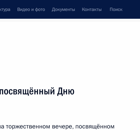
ктура
Видео и фото
Документы
Контакты
Поиск
венный Совет
Совет Безопасности
Комиссии и советы
леграммы
Сведения о Президенте
апрель, 2017
ть следующие материалы
 посвящённый Дню
 Совета Безопасности
2
асть, Ново-Огарёво
на торжественном вечере, посвящённом