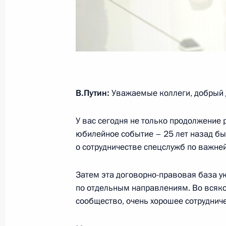
6 апреля 2017 года, четверг
Телефонный разговор с Премьер-
Моди
6 апреля 2017 года, 17:30
В.Путин:
Уважаемые коллеги, добрый 
Телефонный разговор с Премьер-м
У вас сегодня не только продолжение р
Биньямином Нетаньяху
юбилейное событие – 25 лет назад бы
6 апреля 2017 года, 16:45
о сотрудничестве спецслужб по важн
Затем эта договорно-правовая база у
Александр Евстифеев назначен вр
по отдельным направлениям. Во всяко
Эл
сообщество, очень хорошее сотруднич
6 апреля 2017 года, 14:40