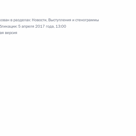
ован в разделах:
Новости
,
Выступления и стенограммы
бликации:
5 апреля 2017 года, 13:00
ая версия
ся с участниками совещания
ом Турции Реджепом Тайипом
еркель и Франсуа Олландом