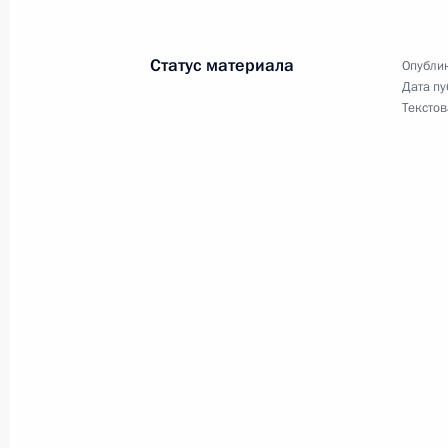
Удмуртии
4 апреля 2017 года, 15:30
Москва, Кремль
Статус материала
Опублик
Дата пу
Текстов
5 апреля Владимир Путин встретит
глав спецслужб СНГ
4 апреля 2017 года, 15:00
Телефонный разговор с Президент
Эрдоганом
4 апреля 2017 года, 14:45
Телефонный разговор с Ангелой М