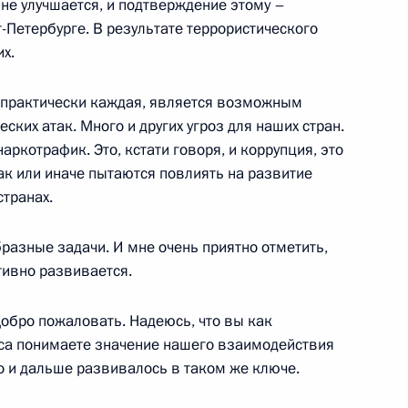
 не улучшается, и подтверждение этому –
-Петербурге. В результате террористического
х.
ым
4
, практически каждая, является возможным
ких атак. Много и других угроз для наших стран.
наркотрафик. Это, кстати говоря, и коррупция, это
ак или иначе пытаются повлиять на развитие
тов на освещение
странах.
одовщине Победы в Великой
одов
разные задачи. И мне очень приятно отметить,
тивно развивается.
Добро пожаловать. Надеюсь, что вы как
са понимаете значение нашего взаимодействия
но и дальше развивалось в таком же ключе.
 изобразительных искусств
4