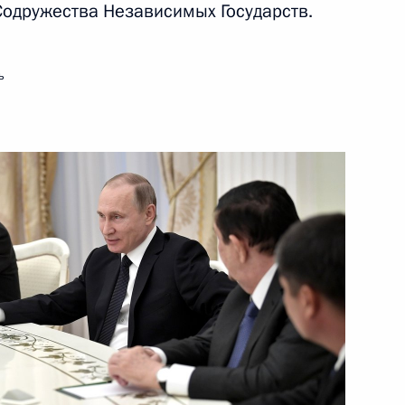
Содружества Независимых Государств.
й космонавта Георгия Гречко
ь
 Совета Безопасности
1
ента России