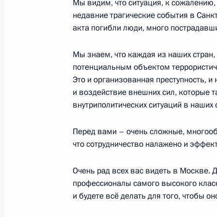
Мы видим, что ситуация, к сожалению,
недавние трагические события в Санкт
акта погибли люди, много пострадавши
Встреча с Александром Евстифеев
Мы знаем, что каждая из наших стран
6 апреля 2017 года, 14:15
Москва, Кремль
потенциальным объектом террористичес
Это и организованная преступность, и 
и воздействие внешних сил, которые т
Завершена аккредитация журналис
внутриполитических ситуаций в наших 
мероприятий, посвящённых 72-й г
Отечественной войне 1941–1945 г
Перед вами – очень сложные, многооб
6 апреля 2017 года, 12:00
что сотрудничество налажено и эффек
Очень рад всех вас видеть в Москве. 
профессионалы самого высокого клас
5 апреля 2017 года, среда
и будете всё делать для того, чтобы о
Посещение Государственного музея