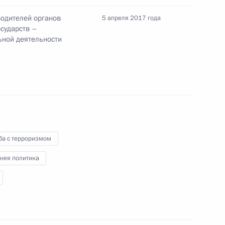
водителей органов
5 апреля 2017 года
сударств –
ьной деятельности
аудовской Аравии Сальманом
ба с терроризмом
инистром Японии Синдзо Абэ
няя политика
речалова врио главы
1