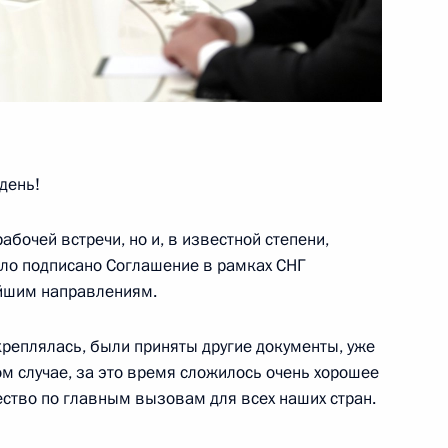
министром Индии Нарендрой
день!
инистром Израиля
абочей встречи, но и, в известной степени,
ло подписано Соглашение в рамках СНГ
ейшим направлениям.
креплялась, были приняты другие документы, уже
ио Главы Республики Марий
м случае, за это время сложилось очень хорошее
ество по главным вызовам для всех наших стран.