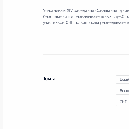
5 апреля 2017 года, 13:00
Москва, Кремль
Участникам XIV заседания Совещания руко
безопасности и разведывательных служб го
участников СНГ по вопросам разведывател
4 апреля 2017 года, вторник
Телефонный разговор с Королём С
Бен Абдель Азизом Аль Саудом
4 апреля 2017 года, 15:55
Темы
Борь
Телефонный разговор с Премьер-м
Внеш
4 апреля 2017 года, 15:45
СНГ
Президент назначил Александра Б