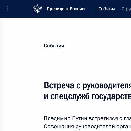
Президент России
События
Стру
Президент
Администрация
Государст
Новости
Стенограммы
Поездки
Те
События
Показа
Встреча с руководител
и спецслужб государст
Соболезнования Президенту Египта
9 апреля 2017 года, 13:10
Владимир Путин встретился с гл
Совещания руководителей орган