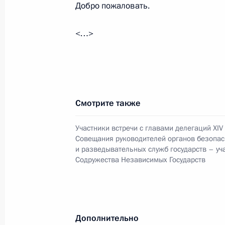
имени А.С.Пушкина
Добро пожаловать.
5 апреля 2017 года, 18:00
Москва
<…>
Российско-узбекистанские перегов
5 апреля 2017 года, 17:00
Москва, Кремль
Смотрите также
Заявления для прессы по итогам ро
Участники встречи с главами делегаций XIV
Совещания руководителей органов безопас
переговоров
и разведывательных служб государств – уч
Содружества Независимых Государств
5 апреля 2017 года, 16:20
Встреча с руководителями органов
Дополнительно
государств – участников СНГ