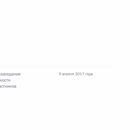
оры
32
ссийско-узбекистанских
 заседания
5 апреля 2017 года
20м
ности
астников
 безопасности и спецслужб
5
2м