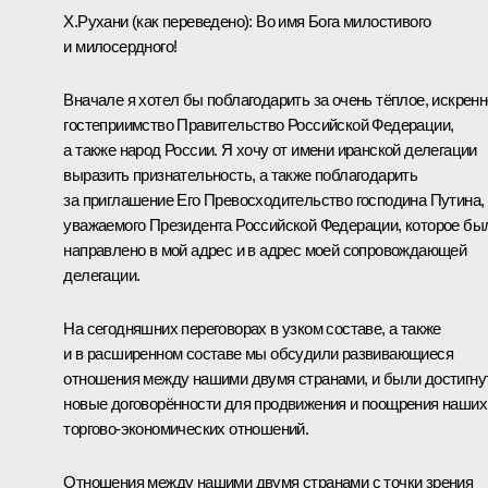
Х.Рухани
(как переведено)
:
Во имя Бога милостивого
и милосердного!
Вначале я хотел бы поблагодарить за очень тёплое, искрен
гостеприимство Правительство Российской Федерации,
а также народ России. Я хочу от имени иранской делегации
выразить признательность, а также поблагодарить
за приглашение Его Превосходительство господина Путина,
уважаемого Президента Российской Федерации, которое бы
направлено в мой адрес и в адрес моей сопровождающей
делегации.
На сегодняшних переговорах в узком составе, а также
и в расширенном составе мы обсудили развивающиеся
отношения между нашими двумя странами, и были достигн
новые договорённости для продвижения и поощрения наших
торгово-экономических отношений.
Отношения между нашими двумя странами с точки зрения