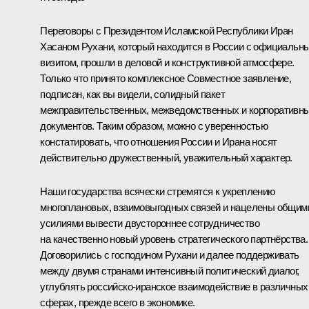
Переговоры с Президентом Исламской Республики Иран
Хасаном Рухани, который находится в России с официальн
визитом, прошли в деловой и конструктивной атмосфере.
Только что принято комплексное Совместное заявление,
подписан, как вы видели, солидный пакет
межправительственных, межведомственных и корпоративн
документов. Таким образом, можно с уверенностью
констатировать, что отношения России и Ирана носят
действительно дружественный, уважительный характер.
Наши государства всячески стремятся к укреплению
многоплановых, взаимовыгодных связей и нацелены общим
усилиями вывести двустороннее сотрудничество
на качественно новый уровень стратегического партнёрства.
Договорились с господином Рухани и далее поддерживать
между двумя странами интенсивный политический диалог,
углублять российско-иранское взаимодействие в различных
сферах, прежде всего в экономике.