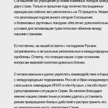
Соглашение об упрощении условий взаимных поездок граж
двух стран. Только в прошлом году количество выданных
иранцам российских виз увеличилось на 73 процента. Увере
что реализация подписанного сегодня Соглашения
о безвизовых групповых поездках обеспечит дополнительн
условия для активизации туристических обменов между
нашими странами.
Естественно, на нашей встрече с господином Рухани
затрагивались и актуальные региональные и международны
проблемы. Отмечу, что позиции наших стран по многим
вопросам мировой политики довольно близки.
Считаем важным и далее укреплять взаимодействие в борь
с международным терроризмом. Россия и Иран координиру
свои шаги в ликвидации ИГИЛ и «Ан-Нусры», способствуют
урегулированию ситуации в Сирии. Во многом благодаря
именно нашим совместным усилиям удалось установить
режим прекращения боевых действий и распространить его
на значительную часть территории Сирии.