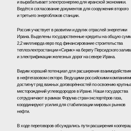
и вырабатывает электроэнергию для иранской экономики.
Ведётся согласование документов для сооружения второго
и третьего энергоблоков станции.
Россия участвует в развитии и других отраслей энергетики
Ирана. Выделены государственные кредиты на общую сум
2,2 миллиарда евро под финансирование строительства
теплоэлектростанции «Сирик» на берегу Персидского залив
и электрификации железных дорог на севере Ирана.
Видим хороший потенциал для расширения взаимодействия
в нефтегазовом секторе. Ведущими российскими компаниям
достигнут ряд важных договорённостей по освоению крупны
месторождений углеводородов в Иране. Наши государства
сотрудничают в рамках Форума стран-экспортёров газа,
координируют усилия для стабилизации мировых рынков
нефти.
В ходе переговоров обсуждались пути расширения коопера