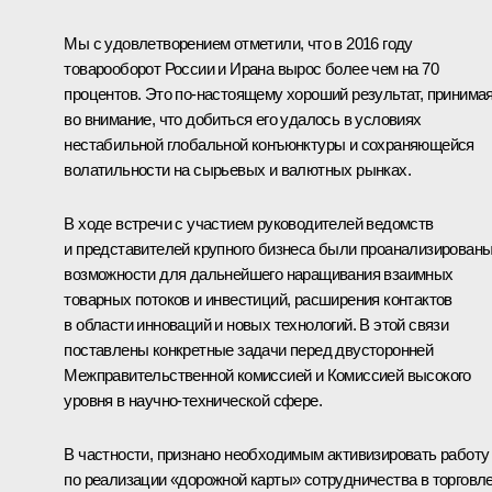
Мы с удовлетворением отметили, что в 2016 году
товарооборот России и Ирана вырос более чем на 70
процентов. Это по-настоящему хороший результат, принима
во внимание, что добиться его удалось в условиях
нестабильной глобальной конъюнктуры и сохраняющейся
волатильности на сырьевых и валютных рынках.
В ходе встречи с участием руководителей ведомств
и представителей крупного бизнеса были проанализирован
возможности для дальнейшего наращивания взаимных
товарных потоков и инвестиций, расширения контактов
в области инноваций и новых технологий. В этой связи
поставлены конкретные задачи перед двусторонней
Межправительственной комиссией и Комиссией высокого
уровня в научно-технической сфере.
В частности, признано необходимым активизировать работу
по реализации «дорожной карты» сотрудничества в торговл