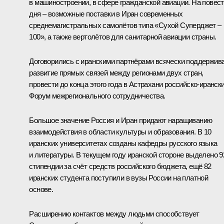
в машиностроении, в сфере гражданской авиации. На повест
дня – возможные поставки в Иран современных
среднемагистральных самолётов типа «Сухой Суперджет ­–
100», а также вертолётов для санитарной авиации страны.
Договорились с иранскими партнёрами всячески поддержив
развитие прямых связей между регионами двух стран,
провести до конца этого года в Астрахани российско-иранск
Форум межрегионального сотрудничества.
Большое значение Россия и Иран придают наращиванию
взаимодействия в области культуры и образования. В 10
иранских университетах созданы кафедры русского языка
и литературы. В текущем году иранской стороне выделено 9
стипендии за счёт средств российского бюджета, ещё 82
иранских студента поступили в вузы России на платной
основе.
Расширению контактов между людьми способствует