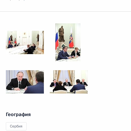
География
Сербия