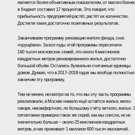
является более объективным показателем, от малого бизне
в бюджет составил 17 процентов. Это говорит, что
прибыльность предприятий растёт, растёт их количество.
Достигли таких достаточно позитивных результатов.
Заканчиваем программу реновации жилого фонда, снос
«хрущёвок». За все годы этой программы переселили
160 тысяч московских семей, это около 6 миллионов
квадратных метров реновированного жилья, достаточно
большой объём. Остались буквально считанные единицы
домов. Думаю, что в 2017–2018 годах мы вообще полностью
закончим эту программу.
Тем не менее, несмотря на то, что мы эту часть программы
реализовали, в Москве немало ещё остаётся жилья, мягко
говоря, некомфортного, по большому счёту ветхого, жилья. 
пятиэтажки примерно таких же серий, как мы снесли, но их
значительно больше – около 25 миллионов квадратных
метров, в них проживает 1 миллион 600 тысяч москвичей.