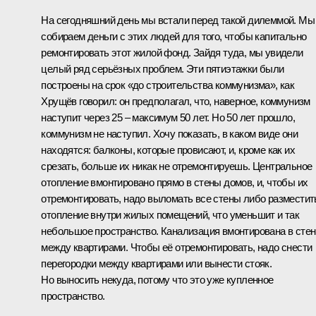
На сегодняшний день мы встали перед такой дилеммой. Мы
собираем деньги с этих людей для того, чтобы капитально
ремонтировать этот жилой фонд. Зайдя туда, мы увидели
целый ряд серьёзных проблем. Эти пятиэтажки были
построены на срок «до строительства коммунизма», как
Хрущёв говорил: он предполагал, что, наверное, коммунизм
наступит через 25 – максимум 50 лет. Но 50 лет прошло,
коммунизм не наступил. Хочу показать, в каком виде они
находятся: балконы, которые провисают, и, кроме как их
срезать, больше их никак не отремонтируешь. Центральное
отопление вмонтировано прямо в стены домов, и, чтобы их
отремонтировать, надо выломать все стены либо разместит
отопление внутри жилых помещений, что уменьшит и так
небольшое пространство. Канализация вмонтирована в сте
между квартирами. Чтобы её отремонтировать, надо снести
перегородки между квартирами или вынести стояк.
Но выносить некуда, потому что это уже купленное
пространство.