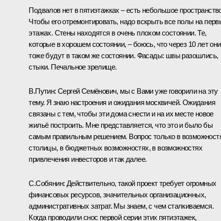
Подвалов нет в пятиэтажках – есть небольшое пространство
Чтобы его отремонтировать, надо вскрыть все полы на перв
этажах. Стены находятся в очень плохом состоянии. Те,
которые в хорошем состоянии, – боюсь, что через 10 лет они
тоже будут в таком же состоянии. Фасады: швы разошлись,
стыки. Печальное зрелище.
В.Путин:
Сергей Семёнович, мы с Вами уже говорили на эту
тему. Я знаю настроения и ожидания москвичей. Ожидания
связаны с тем, чтобы эти дома снести и на их месте новое
жильё построить. Мне представляется, что это и было бы
самым правильным решением. Вопрос только в возможност
столицы, в бюджетных возможностях, в возможностях
привлечения инвесторов и так далее.
С.Собянин:
Действительно, такой проект требует огромных
финансовых ресурсов, значительных организационных,
административных затрат. Мы знаем, с чем сталкиваемся.
Когда проводили снос первой серии этих пятиэтажек,