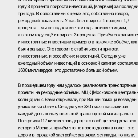
году 3 процента прироста инвестиций, [впервые] за последн
три года. В сопоставимых ценах это, собственно говоря,
рекордный показатель. У нас был прирост 1 процент, 1,7
процента – мы не падали все эти годы по инвестициям,
а в этом году ещё и прирост 3 процента. Причём сохраняютс
и иностранные инвестиции примерно в таком же объёме, как
были раньше. Это говорит о стабильности притока
и иностранных, и российских инвестиций. Сегодня уже
ежегодный объём инвестиций в основной капитал составляе
1600 миллиардов, это достаточно большой объём.
В прошедшем году нам удалось реализовать транспортные
проекты на рекордные объёмы. МЦК [Московское централь
кольцо] мы с Вами открывали, при Вашей помощи возведён
уникальный объект. Сегодня уже 330 тысяч пассажиров
каждый день пользуются этой транспортной магистралью.
Построили 117 километров дорог, это вообще рекорд за всю
историю Москвы, причём это не просто дороги в поле – это
дороги в городской застройке: развязки, эстакады, тоннели,