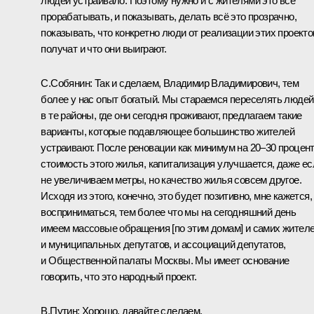
людей устраивало. Поэтому нужно и с жителями это всё
прорабатывать, и показывать, делать всё это прозрачно,
показывать, что конкретно люди от реализации этих проекто
получат и что они выиграют.
С.Собянин:
Так и сделаем, Владимир Владимирович, тем
более у нас опыт богатый. Мы стараемся переселять людей
в те районы, где они сегодня проживают, предлагаем такие
варианты, которые подавляющее большинство жителей
устраивают. После реновации как минимум на 20–30 процен
стоимость этого жилья, капитализация улучшается, даже ес
не увеличиваем метры, но качество жилья совсем другое.
Исходя из этого, конечно, это будет позитивно, мне кажется,
восприниматься, тем более что мы на сегодняшний день
имеем массовые обращения [по этим домам] и самих жителе
и муниципальных депутатов, и ассоциаций депутатов,
и Общественной палаты Москвы. Мы имеет основание
говорить, что это народный проект.
В.Путин:
Хорошо, давайте сделаем.