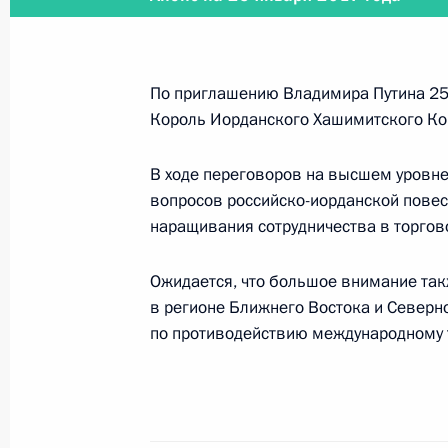
24 января 2017 года, вторник
Встреча с губернатором Свердловс
Куйвашевым
По приглашению Владимира Путина 25
24 января 2017 года, 14:30
Москва, Кремль
Король Иорданского Хашимитского К
В ходе переговоров на высшем уровне
вопросов российско-иорданской повес
Рабочая встреча с Министром сель
наращивания сотрудничества в торгов
Ткачёвым
24 января 2017 года, 13:40
Москва, Кремль
Ожидается, что большое внимание так
в регионе Ближнего Востока и Северн
по противодействию международному 
25 января состоится встреча Влад
Иордании Абдаллой II
24 января 2017 года, 13:00