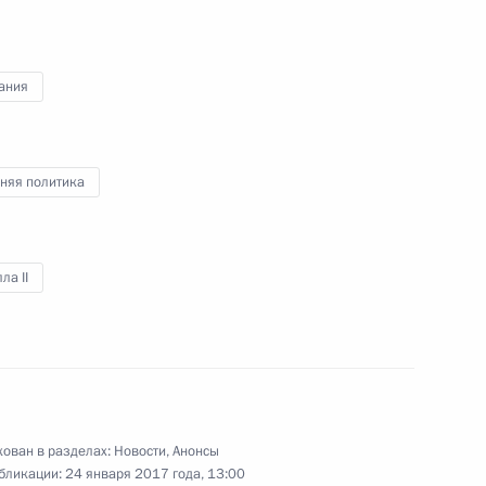
ания
еля Правительства Дмитрием
2
асть, Ново-Огарёво
няя политика
я компании «Роснефть»
ла II
1
асть, Ново-Огарёво
ован в разделах:
Новости
,
Анонсы
бликации:
24 января 2017 года, 13:00