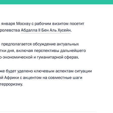
кой области Евгением
2
 января Москву с рабочим визитом посетит
оролевства
Абдалла II Бен Аль Хусейн
.
 предполагается обсуждение актуальных
тки дня, включая перспективы дальнейшего
ского хозяйства Александром
3
о-экономической и гуманитарной сферах.
же будет уделено ключевым аспектам ситуации
ой Африки с акцентом на совместные шаги
терроризму.
имира Путина с Королём