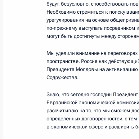
будут, безусловно, способствовать п
11 января 2017 года, 14:50
Москва, Кремль
Необходимо стремиться к поиску вза
урегулирования на основе общепризна
по-прежнему выступать посредником и
Заседание по случаю 295-летия ро
могут быть достигнуты между сторонам
11 января 2017 года, 13:30
Москва
Мы уделили внимание на переговорах
пространстве. Россия как действующи
Президента Молдовы на активизацию м
10 января 2017 года, вторник
Содружества.
Встреча с ректором МГУ Виктором
Знаю, что сегодня господин Президент
10 января 2017 года, 14:50
Москва, Кремль
Евразийской экономической комиссии
рассчитываю на то, что мы сможем дос
определённых договорённостей, с тем
в экономической сфере и расширить ба
9 января 2017 года, понедельник