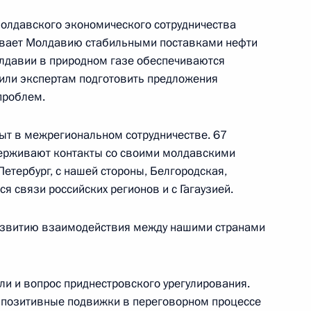
лдавского экономического сотрудничества
чивает Молдавию стабильными поставками нефти
ом Казахстана Нурсултаном
олдавии в природном газе обеспечиваются
чили экспертам подготовить предложения
проблем.
ыт в межрегиональном сотрудничестве. 67
ерживают контакты со своими молдавскими
ранам органов прокуратуры
Петербург, с нашей стороны, Белгородская,
я связи российских регионов и с Гагаузией.
азвитию взаимодействия между нашими странами
ли и вопрос приднестровского урегулирования.
 позитивные подвижки в переговорном процессе
ва
5
28м