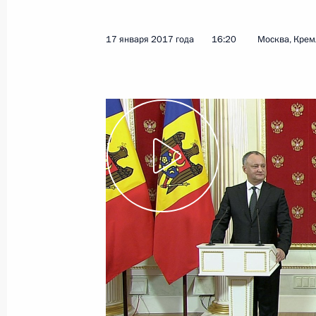
17 января 2017 года
16:20
Москва, Крем
Переговоры с Президентом Молдо
17 января 2017 года, 15:45
Москва, Кремль
16 января 2017 года, понедельник
Рабочая встреча с Министром про
Денисом Мантуровым
16 января 2017 года, 14:25
Москва, Кремль
Подписан Указ об установлении Дн
гвардии