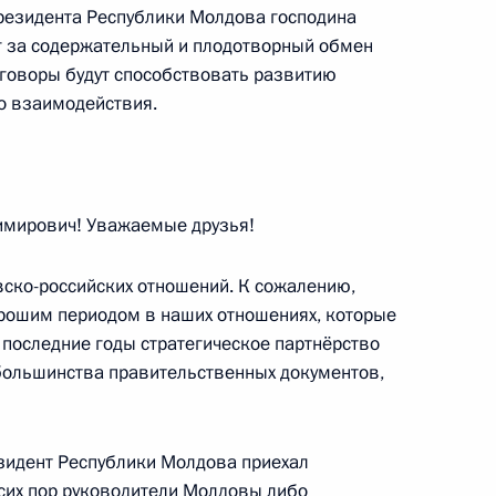
 Абдельфаттаху Сиси
резидента Республики Молдова господина
г за содержательный и плодотворный обмен
говоры будут способствовать развитию
о взаимодействия.
 экономики Ярославом
3
мирович! Уважаемые друзья!
вско-российских отношений. К сожалению,
орошим периодом в наших отношениях, которые
а последние годы стратегическое партнёрство
у Израиля Биньямину
большинства правительственных документов,
зидент Республики Молдова приехал
сих пор руководители Молдовы либо