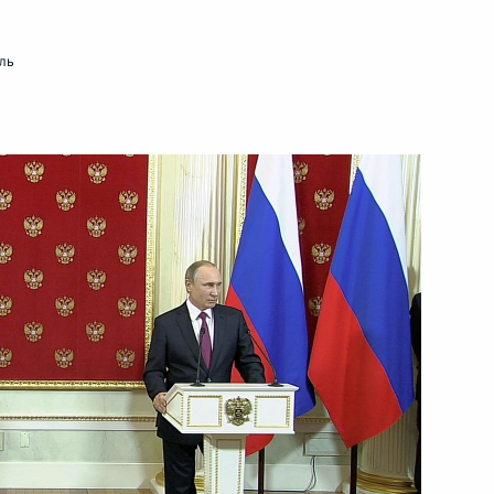
ль
вы Игорем Додоном
9
мышленности и торговли
3
я войск национальной