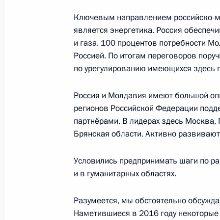
Ключевым направлением российско-мо
является энергетика. Россия обеспе
Телефонный разговор с Президент
и газа. 100 процентов потребности М
Россией. По итогам переговоров пору
Назарбаевым
по урегулированию имеющихся здесь 
12 января 2017 года, 13:00
Россия и Молдавия имеют большой оп
регионов Российской Федерации подд
Поздравление сотрудникам и вете
партнёрами. В лидерах здесь Москва, 
Российской Федерации
Брянская области. Активно развиваютс
12 января 2017 года, 09:15
Условились предпринимать шаги по р
и в гуманитарных областях.
11 января 2017 года, среда
Разумеется, мы обстоятельно обсужда
Наметившиеся в 2016 году некоторые
Совещание с членами Правительст