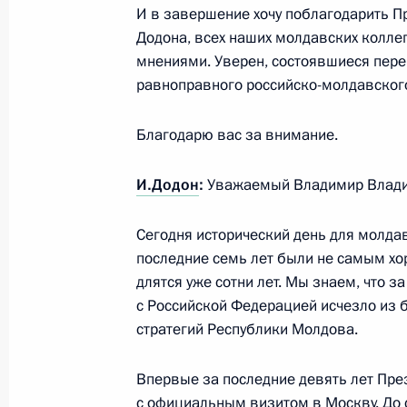
Соболезнования Президенту Египта
И в завершение хочу поблагодарить П
Додона, всех наших молдавских колле
9 января 2017 года, 16:30
мнениями. Уверен, состоявшиеся пере
равноправного российско-молдавског
Встреча с ректором Высшей школы
Благодарю вас за внимание.
Кузьминовым
9 января 2017 года, 14:40
Москва, Кремль
И.Додон
:
Уважаемый Владимир Влади
Сегодня исторический день для молда
8 января 2017 года, воскресенье
последние семь лет были не самым х
длятся уже сотни лет. Мы знаем, что з
Соболезнования Премьер-министр
с Российской Федерацией исчезло из 
Нетаньяху
стратегий Республики Молдова.
8 января 2017 года, 20:05
Впервые за последние девять лет Пре
с официальным визитом в Москву. До 