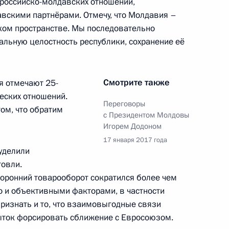
 российско-молдавских отношений,
скими партнёрами. Отмечу, что Молдавия –
ком пространстве. Мы последовательно
с Днём рождения
альную целостность республики, сохранение её
Смотрите также
я отмечают 25-
еских отношений.
Переговоры
ом, что обратим
с Президентом Молдовы
 Совета Безопасности
1
Игорем Додоном
17 января 2017 года
уделили
говли.
торонний товарооборот сократился более чем
о и объективными факторами, в частности
Мурманской области Мариной
признать и то, что взаимовыгодные связи
3
ыток форсировать сближение с Евросоюзом.