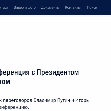
ктура
Видео и фото
Документы
Контакты
Поиск
венный Совет
Совет Безопасности
Комиссии и советы
леграммы
Сведения о Президенте
январь, 2017
ть следующие материалы
ференция с Президентом
ном
Президентом Молдовы Игорем
5
29м
х переговоров Владимир Путин и Игорь
конференцию.