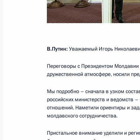
16 января 2017 года, 13:55
Встреча с главой Ингушетии Юнус-
16 января 2017 года, 13:50
Москва, Кремль
В.Путин:
Уважаемый Игорь Николаевич
Переговоры с Президентом Молдавии п
17 января состоятся переговоры В
дружественной атмосфере, носили пре
с Президентом Молдовы Игорем Д
Мы подробно – сначала в узком состав
16 января 2017 года, 11:05
российских министерств и ведомств –
отношений. Наметили ориентиры и зад
молдавского сотрудничества.
Соболезнования Президенту Кирги
16 января 2017 года, 10:45
Пристальное внимание уделили и реги