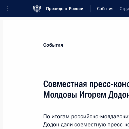
Президент России
События
Стру
Президент
Администрация
Государст
Новости
Стенограммы
Поездки
Те
События
Показа
Совместная пресс-кон
Молдовы Игорем Додо
17 января 2017 года, вторник
Совместная пресс-конференция с 
Додоном
По итогам российско-молдавски
Додон дали совместную пресс-
17 января 2017 года, 16:20
Москва, Кремль