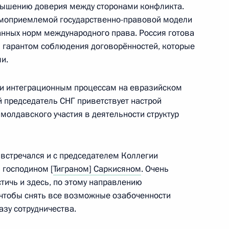
овышению доверия между сторонами конфликта.
имоприемлемой государственно-правовой модели
нных норм международного права. Россия готова
 гарантом соблюдения договорённостей, которые
ссийской прокуратуры
и.
5
10м
 и интеграционным процессам на евразийском
й председатель СНГ приветствует настрой
олдавского участия в деятельности структур
 Садовничим
4
 встречался и с председателем Коллегии
 господином [
Тиграном] Саркисяном
. Очень
тичь и здесь, по этому направлению
 чтобы снять все возможные озабоченности
зу сотрудничества.