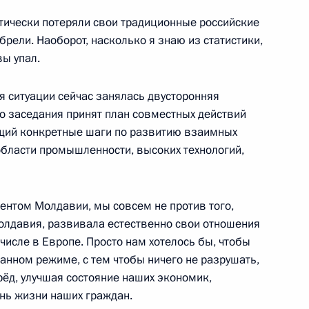
тически потеряли свои традиционные российские
обрели. Наоборот, насколько я знаю из статистики,
вы упал.
но исполняющим обязанности
 ситуации сейчас занялась двусторонняя
о заседания принят план совместных действий
щий конкретные шаги по развитию взаимных
 области промышленности, высоких технологий,
и Муратом Кумпиловым
4
ентом Молдавии, мы совсем не против того,
Молдавия, развивала естественно свои отношения
 числе в Европе. Просто нам хотелось бы, чтобы
анном режиме, с тем чтобы ничего не разрушать,
ом Турции Реджепом Тайипом
рёд, улучшая состояние наших экономик,
нь жизни наших граждан.