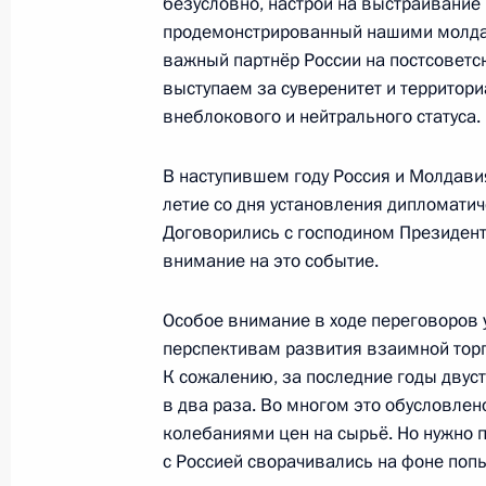
безусловно, настрой на выстраивание
продемонстрированный нашими молдав
важный партнёр России на постсоветс
Поздравление Василию Лановому 
выступаем за суверенитет и территори
16 января 2017 года, 10:10
внеблокового и нейтрального статуса.
В наступившем году Россия и Молдави
13 января 2017 года, пятница
летие со дня установления дипломатич
Договорились с господином Президент
Совещание с постоянными членами
внимание на это событие.
13 января 2017 года, 16:50
Москва, Кремль
Особое внимание в ходе переговоров 
перспективам развития взаимной тор
К сожалению, за последние годы двус
12 января 2017 года, четверг
в два раза. Во многом это обусловлен
Рабочая встреча с губернатором 
колебаниями цен на сырьё. Но нужно 
Ковтун
с Россией сворачивались на фоне поп