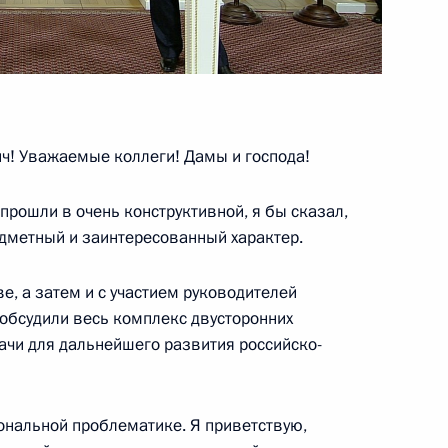
Беком Евкуровым
2
! Уважаемые коллеги! Дамы и господа!
рошли в очень конструктивной, я бы сказал,
ладимира Путина
дметный и заинтересованный характер.
одоном
е, а затем и с участием руководителей
 обсудили весь комплекс двусторонних
ачи для дальнейшего развития российско-
зии Алмазбеку Атамбаеву
ональной проблематике. Я приветствую,