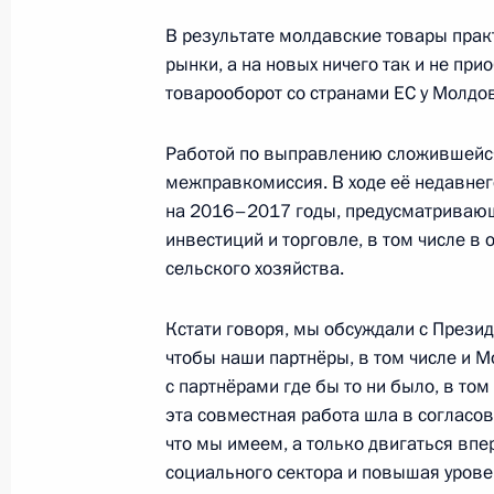
12 января 2017 года, 15:15
Москва, Кремль
В результате молдавские товары прак
рынки, а на новых ничего так и не при
товарооборот со странами ЕС у Молдо
Мурат Кумпилов назначен времен
Главы Адыгеи
Работой по выправлению сложившейся
межправкомиссия. В ходе её недавнег
12 января 2017 года, 15:00
на 2016–2017 годы, предусматриваю
инвестиций и торговле, в том числе в
сельского хозяйства.
Встреча с Асланом Тхакушиновым 
12 января 2017 года, 14:25
Москва, Кремль
Кстати говоря, мы обсуждали с Презид
чтобы наши партнёры, в том числе и 
с партнёрами где бы то ни было, в том
эта совместная работа шла в согласов
Телефонный разговор с Президент
что мы имеем, а только двигаться впе
Эрдоганом
социального сектора и повышая урове
12 января 2017 года, 14:20