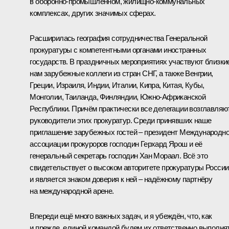
в оборонно-промышленном, жилищно-коммунальных
комплексах, других значимых сферах.
Расширилась география сотрудничества Генеральной
прокуратуры с компетентными органами иностранных
государств. В праздничных мероприятиях участвуют близки
нам зарубежные коллеги из стран СНГ, а также Венгрии,
Греции, Израиля, Индии, Италии, Кипра, Китая, Кубы,
Монголии, Таиланда, Финляндии, Южно-Африканской
Республики. Причём практически все делегации возглавляю
руководители этих прокуратур. Среди принявших наше
приглашение зарубежных гостей – президент Международн
ассоциации прокуроров господин Герхард Ярош и её
генеральный секретарь господин Хан Мораал. Всё это
свидетельствует о высоком авторитете прокуратуры России
и является знаком доверия к ней – надёжному партнёру
на международной арене.
Впереди ещё много важных задач, и я убеждён, что, как
и прежде, единой командой будем их ответственно выполнят