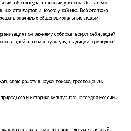
льный, общегосударственный уровень. Достаточно
ьных стандартов и нового учебника. Всё это тоже
т решать значимые общенациональные задачи.
организация по‑прежнему собирает вокруг себя людей
нов людей историю, культуру, традиции, природное
ать свою работу в науке, поиске, просвещении.
природного и историко-культурного наследия России».
о-культурного наследия России» – документальный