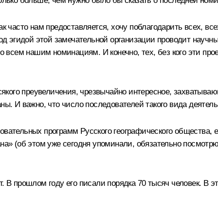
колько больше, чем нужно было бы сказать о последней ном
ак часто нам предоставляется, хочу поблагодарить всех, вс
под эгидой этой замечательной организации проводит научны
по всем нашим номинациям. И конечно, тех, без кого эти про
 всякого преувеличения, чрезвычайно интересное, захватыв
ны. И важно, что число последователей такого вида деятель
овательных программ Русского географического общества, е
ана» (об этом уже сегодня упоминали, обязательно посмотрю
. В прошлом году его писали порядка 70 тысяч человек. В э