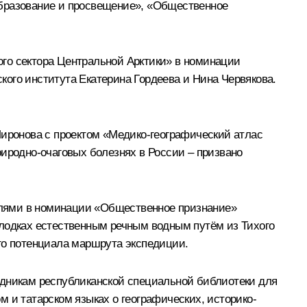
Образование и просвещение», «Общественное
го сектора Центральной Арктики» в номинации
ого института Екатерина Гордеева и Нина Червякова.
ронова с проектом «Медико-географический атлас
риродно-очаговых болезнях в России – призвано
елями в номинации «Общественное признание»
 лодках естественным речным водным путём из Тихого
го потенциала маршрута экспедиции.
удникам республиканской специальной библиотеки для
 и татарском языках о географических, историко-