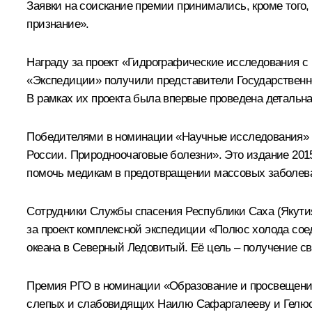
Заявки на соискание премии принимались, кроме тог
признание».
Награду за проект «Гидрографические исследования с
«Экспедиции» получили представители Государственно
В рамках их проекта была впервые проведена детальн
Победителями в номинации «Научные исследования» с
России. Природноочаговые болезни». Это издание 2015
помочь медикам в предотвращении массовых заболев
Сотрудники Службы спасения Республики Саха (Якути
за проект комплексной экспедиции «Полюс холода сое
океана в Северный Ледовитый. Её цель – получение с
Премия РГО в номинации «Образование и просвещение»
слепых и слабовидящих Наилю Сафаргалееву и Гелюсе З