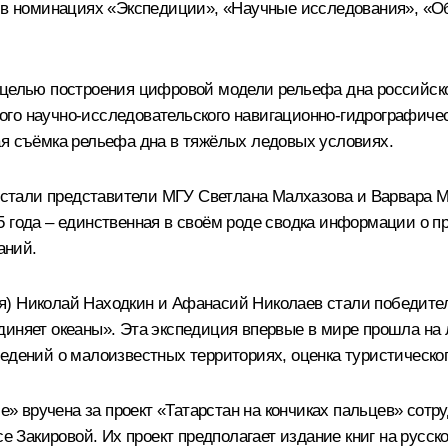
о, в номинациях «Экспедиции», «Научные исследования», «
 целью построения цифровой модели рельефа дна российско
го научно-исследовательского навигационно-гидрографическ
ая съёмка рельефа дна в тяжёлых ледовых условиях.
тали представители МГУ Светлана Малхазова и Варвара Ми
 года – единственная в своём роде сводка информации о п
аний.
я) Николай Находкин и Афанасий Николаев стали победит
диняет океаны». Эта экспедиция впервые в мире прошла на
ведений о малоизвестных территориях, оценка туристическо
 вручена за проект «Татарстан на кончиках пальцев» сотр
акировой. Их проект предполагает издание книг на русском