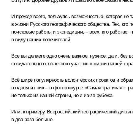
В.Путин
: Дорогие друзья! Я позволю себе сказать нес
И прежде всего, пользуясь возможностью, которая не т
в жизни Русского географического общества. Тех, кто 
поисковые работы и экспедиции, – всех, кто работает 
в виду наших попечителей.
Все вы делаете одно очень важное, нужное, да и, без
созидательного, полезного участия в жизни нашей стра
Всё шире популярность волонтёрских проектов и образ
в одном из них – в фотоконкурсе «Самая красивая стр
не только из нашей страны, но и из‑за рубежа.
Или, к примеру, Всероссийский географический диктант
в два раза больше.