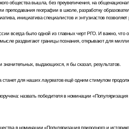
ского общества вышла, без преувеличения, на общенациона
и преподавания географии в школе, разработку образовател
циатива, инициатива специалистов и энтузиастов позволяе
ссии всегда было одной из главных черт РГО. И важно, что 
мысле раздвигают границы познания, открывают для миллио
и значительных, выдающихся, я бы сказал, результатов.
а станет для наших лауреатов ещё одним стимулом продолж
поручена: назвать победителя в номинации «Популяризация 
бщества в номинации «Популяризация природного и историк