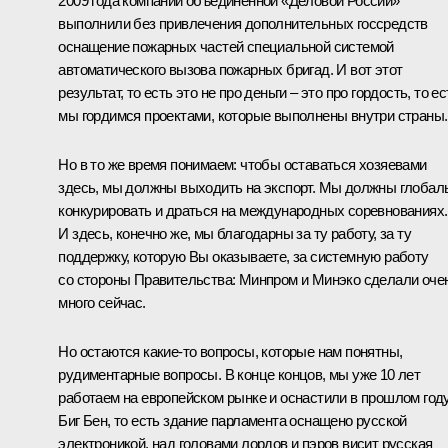
2009 года компании объединённой «Деловой России»
выполнили без привлечения дополнительных госсредств
оснащение пожарных частей специальной системой
автоматического вызова пожарных бригад. И вот этот
результат, то есть это не про деньги – это про гордость, то ес
мы гордимся проектами, которые выполнены внутри страны.
Но в то же время понимаем: чтобы оставаться хозяевами
здесь, мы должны выходить на экспорт. Мы должны глобал
конкурировать и драться на международных соревнованиях.
И здесь, конечно же, мы благодарны за ту работу, за ту
поддержку, которую Вы оказываете, за системную работу
со стороны Правительства: Минпром и Минэко сделали оче
много сейчас.
Но остаются какие‑то вопросы, которые нам понятны,
рудиментарные вопросы. В конце концов, мы уже 10 лет
работаем на европейском рынке и оснастили в прошлом год
Биг Бен, то есть здание парламента оснащено русской
электроникой, над головами лордов и пэров висит русская