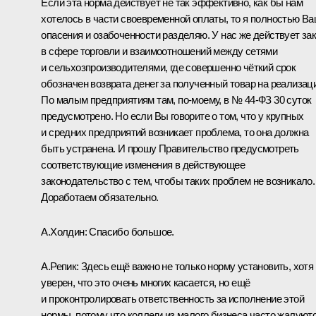
Если эта норма действует не так эффективно, как бы нам
хотелось в части своевременной оплаты, то я полностью В
опасения и озабоченности разделяю. У нас же действует за
в сфере торговли и взаимоотношений между сетями
и сельхозпроизводителями, где совершенно чёткий срок
обозначен возврата денег за полученный товар на реализац
По малым предприятиям там, по‑моему, в № 44-ФЗ 30 суток
предусмотрено. Но если Вы говорите о том, что у крупных
и средних предприятий возникает проблема, то она должна
быть устранена. И прошу Правительство предусмотреть
соответствующие изменения в действующее
законодательство с тем, чтобы таких проблем не возникало.
Доработаем обязательно.
А.Холдин:
Спасибо большое.
А.Репик:
Здесь ещё важно не только норму установить, хотя
уверен, что это очень многих касается, но ещё
и проконтролировать ответственность за исполнение этой
нормы, потому что коллеги из малого бизнеса часто жалуютс