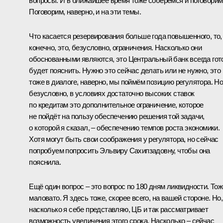
вопросы. И в ближайшее время тоже соберёмся и поговорим
Поговорим, наверно, и на эти темы.
Что касается резервирования больше года повышенного, то,
конечно, это, безусловно, ограничения. Насколько они
обоснованными являются, это Центральный банк всегда гот
будет пояснить. Нужно это сейчас делать или не нужно, это
тоже в диалоге, наверно, мы поймём позицию регулятора. Но
безусловно, в условиях достаточно высоких ставок
по кредитам это дополнительное ограничение, которое
не пойдёт на пользу обеспечению решения той задачи,
о которой я сказал, – обеспечению темпов роста экономики.
Хотя могут быть свои соображения у регулятора, но сейчас
попробуем попросить Эльвиру Сахипзадовну, чтобы она
пояснила.
Ещё один вопрос – это вопрос по 180 дням ликвидности. Тож
маловато. Я здесь тоже, скорее всего, на вашей стороне. Но,
насколько я себе представляю, ЦБ и так рассматривает
возможность увеличения этого срока. Насколько – сейчас