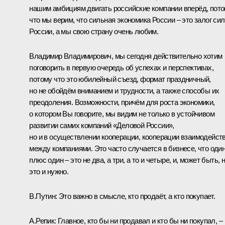
нашим амбициям двигать российские компании вперёд, пот
что мы верим, что сильная экономика России – это залог си
России, а мы свою страну очень любим.
Владимир Владимирович, мы сегодня действительно хотим
поговорить в первую очередь об успехах и перспективах,
потому что это юбилейный съезд, формат праздничный,
но не обойдём вниманием и трудности, а также способы их
преодоления. Возможности, причём для роста экономики,
о котором Вы говорите, мы видим не только в устойчивом
развитии самих компаний «Деловой России»,
но и в осуществлении кооперации, кооперации взаимодейст
между компаниями. Это часто случается в бизнесе, что оди
плюс один – это не два, а три, а то и четыре, и, может быть, 
это и нужно.
В.Путин:
Это важно в смысле, кто продаёт, а кто покупает.
А.Репик:
Главное, кто бы ни продавал и кто бы ни покупал, –