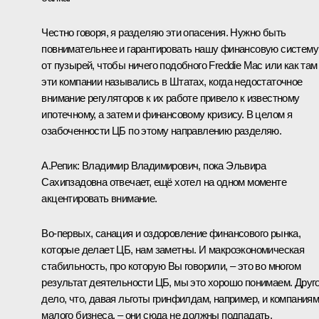
Честно говоря, я разделяю эти опасения. Нужно быть
повнимательнее и гарантировать нашу финансовую систему
от пузырей, чтобы ничего подобного Freddie Mac или как там
эти компании назывались в Штатах, когда недостаточное
внимание регуляторов к их работе привело к известному
ипотечному, а затем и финансовому кризису. В целом я
озабоченности ЦБ по этому направлению разделяю.
А.Репик:
Владимир Владимирович, пока Эльвира
Сахипзадовна отвечает, ещё хотел на одном моменте
акцентировать внимание.
Во‑первых, санация и оздоровление финансового рынка,
которые делает ЦБ, нам заметны. И макроэкономическая
стабильность, про которую Вы говорили, – это во многом
результат деятельности ЦБ, мы это хорошо понимаем. Друг
дело, что, давая льготы гринфилдам, например, и компания
малого бизнеса, – они сюда не должны подпадать.