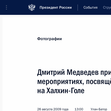
Президент России
События
Стру
Президент
Администрация
Государст
Новости
Стенограммы
Поездки
Те
Фотографии
Показа
Дмитрий Медведев при
мероприятиях, посвящ
Дмитрий Медведев поздравил Пре
Воронина с Днём независимости р
на Халхин-Голе
27 августа 2009 года, 11:00
26 августа 2009 года
13:00
Улан-Батор