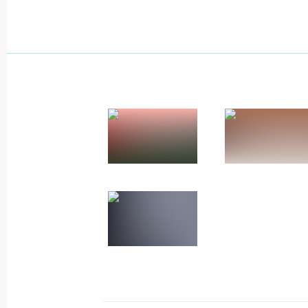
26 августа 2009 года, среда
Состоялся двухдневный государств
Медведева в Монголию
26 августа 2009 года, 18:39
Ответы на вопросы журналистов по
в Монголию
26 августа 2009 года, 16:00
Улан-Батор
Завершая визит в Монголию, Дмит
на вопросы журналистов
26 августа 2009 года, 13:40
Улан-Батор