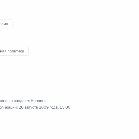
олия
седателя Управления
я Межрелигиозного совета
 Паша-заде с 60-летием
няя политика
в торжественных
5
6м
ию победы на Халхин-Голе
ован в разделе:
Новости
бликации:
26 августа 2009 года, 13:00
енным визитом посетит