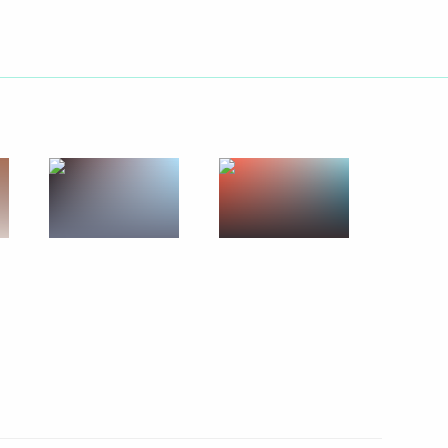
енный визит Дмитрия
1
 завершении визита
рий Медведев ответил