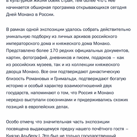
в культурной жизни обеих стран, тем более что с неё
начинается обширная программа открывающихся сегодня
Дней Монако в России.
В рамках одной экспозиции удалось собрать действительно
уникальную подборку из личных архивов российского
императорского дома и княжеского дома Монако.
Представлено более 170 редких официальных документов,
картин, фотографий, дневников и писем, подарков – как
из российских музеев, так и из коллекции княжеского
дворца Монако. Все они подтверждают династическую
близость Романовых и Гримальди, подтверждают богатую
историю и особый характер взаимоотношений двух
государств, напоминают о том, что Россия и Монако
нередко выступали союзниками и придерживались схожих
позиций в европейских делах.
Особо отмечу, что значительная часть экспозиции
посвящена выдающемуся предку нашего почётного гостя –
Князю Альберу I. Это был не только государственный