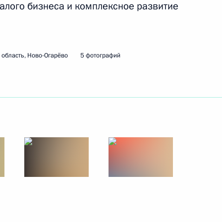
алого бизнеса и комплексное развитие
 Сербской Боснии
7
м
ль
область, Ново-Огарёво
5 фотографий
разведки