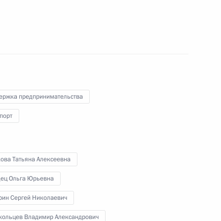
 Михаилом Фрадковым
6
ль
5
6м
ль
ержка предпринимательства
порт
39
58м
ль
кова Татьяна Алексеевна
дец Ольга Юрьевна
анам атомной
рин Сергей Николаевич
кольцев Владимир Александрович