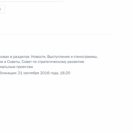
3
ом Турции Реджепом Тайипом
ован в разделах:
Новости
,
Выступления и стенограммы
,
ии и Советы
,
Совет по стратегическому развитию
ональным проектам
бликации:
21 сентября 2016 года, 16:20
ром экономики и энергетики
5
ласть, Ново-Огарёво
урбагандова
3
4м