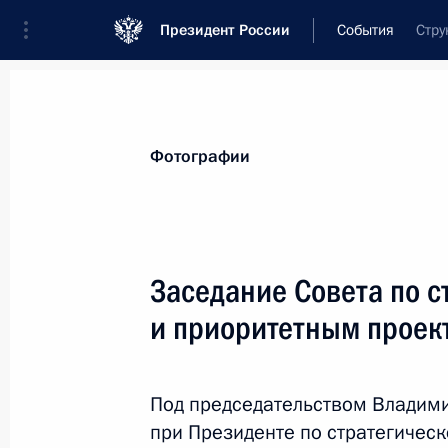
Президент России
События
Стру
Президент
Администрация
Государст
Новости
Стенограммы
Поездки
Те
Фотографии
Показа
Заседание Совета по с
и приоритетным проек
22 сентября 2016 года, четверг
Встреча с командой «КамАЗ-мастер
Под председательством Владими
22 сентября 2016 года, 23:00
Москва, Крем
при Президенте по стратегичес