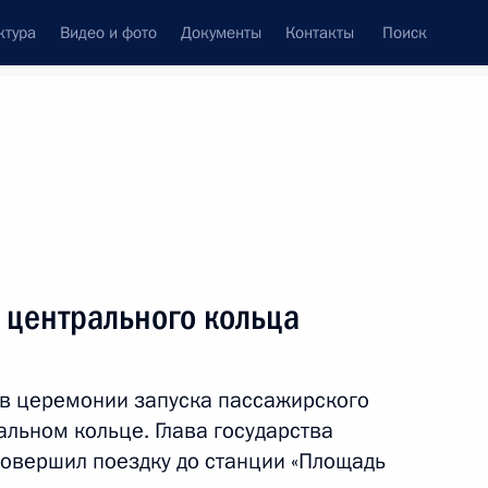
ктура
Видео и фото
Документы
Контакты
Поиск
венный Совет
Совет Безопасности
Комиссии и советы
леграммы
Сведения о Президенте
сентябрь, 2016
ть следующие материалы
 центрального кольца
в Киргизии
6
 в церемонии запуска пассажирского
льном кольце. Глава государства
совершил поездку до станции «Площадь