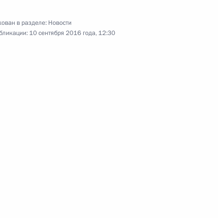
ован в разделе:
Новости
бликации:
10 сентября 2016 года, 12:30
го комитета России
1
ль
нспорта Максимом Соколовым
3
ль
т участие в заседании Совета