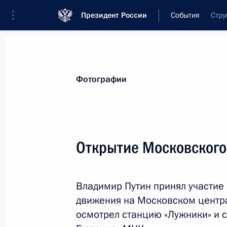
Президент России
События
Стру
Президент
Администрация
Государст
Новости
Стенограммы
Поездки
Те
Фотографии
Показа
Открытие Московского
Возложение венков к мемориалам 
Владимир Путин принял участие
17 сентября 2016 года, 09:40
Бишкек
движения на Московском центра
осмотрел станцию «Лужники» и 