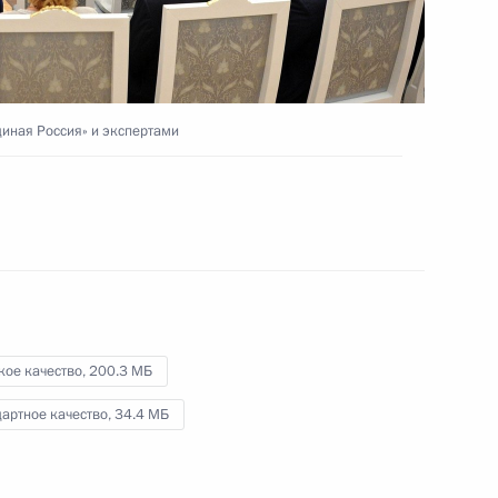
Посещение штаба партии
диная Россия» и экспертами
«Единая Россия»
.
18 сентября 2016 года
Видео, 8 мин.
кое качество,
200.3 МБ
артное качество,
34.4 МБ