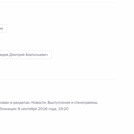
ии
Заседание президиума Госсовета
по вопросам развития
транспортной системы Юга России
едев Дмитрий Анатольевич
15 сентября 2016 года
Видео, 7 мин.
ован в разделах:
Новости
,
Выступления и стенограммы
бликации:
6 сентября 2016 года, 19:20