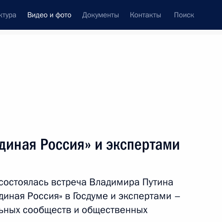
ктура
Видео и фото
Документы
Контакты
Поиск
си
ия, встречи
Встречи со СМИ
сентябрь, 2016
ть следующие материалы
диная Россия» и экспертами
ской сборной России по летним
состоялась встреча Владимира Путина
диная Россия» в Госдуме и экспертами –
ьных сообществ и общественных
Видео, 21 мин.