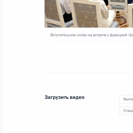
Совещание с членами
Вступительное слово на встрече с фракцией «Е
Правительства
19 сентября 2016 года
Видео, 21 мин
Загрузить видео
Высо
Станд