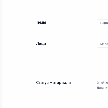
Темы
Парт
Выступление на заседании Совета
глав государств – участников
Содружества Независимых
Лица
Медв
Государств в узком составе
16 сентября 2016 года
Видео, 6 мин.
Статус материала
Опублик
Дата пу