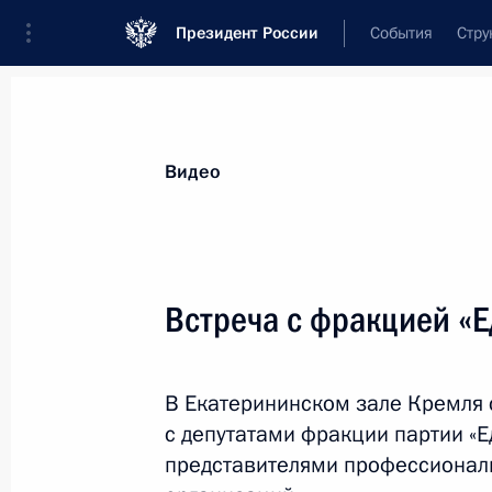
Президент России
События
Стру
Видеозаписи
Фотографии
Аудиозапи
Все материалы
Выступления
Совещан
Видео
Показа
Встреча с фракцией «Е
Встреча с паралимпий
В Екатерининском зале Кремля 
видам спорта
с депутатами фракции партии «Е
представителями профессионал
19 сентября 2016 года
Москва, Кремль