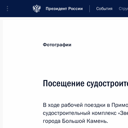
Президент России
События
Стру
Президент
Администрация
Государст
Новости
Стенограммы
Поездки
Те
Фотографии
Показа
Посещение судостроит
2 сентября 2016 года, пятница
В ходе рабочей поездки в Прим
Соболезнования в связи с кончино
судостроительный комплекс «Зв
Ислама Каримова
города Большой Камень.
2 сентября 2016 года, 20:15