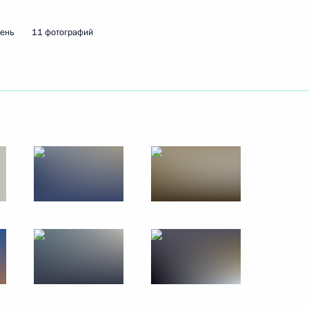
ень
11 фотографий
й ситуации на Дальнем
3
нии Синдзо Абэ
5
орами Дальневосточного
4
3м