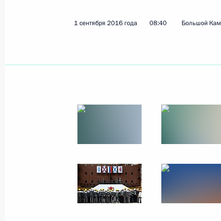
1 сентября 2016 года
08:40
Большой Кам
Совещание по вопросу о паводково
Востоке
2 сентября 2016 года, 15:30
Владивосток
Встреча с Премьер-министром Япо
2 сентября 2016 года, 11:40
Владивосток
Встреча с перспективными инвест
федерального округа
2 сентября 2016 года, 10:30
Владивосток