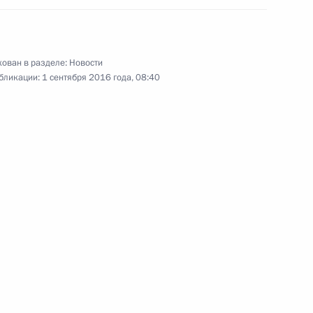
лекса «Звезда»
11
ован в разделе:
Новости
ь
бликации:
1 сентября 2016 года, 08:40
сетил гимназию
9
всем гражданам Узбекистана
я независимости страны