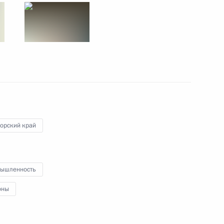
го судна нового образца
3
ерриторий опережающего
5
ивосток
орский край
ышленность
оны
ния
4
3м
ь