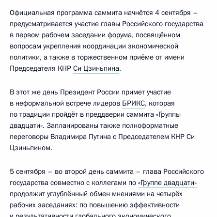
Официальная программа саммита начнётся 4 сентября –
предусматривается участие главы Российского государства
в первом рабочем заседании форума, посвящённом
вопросам укрепления координации экономической
политики, а также в торжественном приёме от имени
Председателя КНР
Си Цзиньпина
.
В этот же день Президент России примет участие
в неформальной встрече лидеров
БРИКС
, которая
по традиции пройдёт в преддверии саммита «Группы
двадцати». Запланированы также полноформатные
переговоры Владимира Путина с Председателем КНР Си
Цзиньпином.
5 сентября – во второй день саммита – глава Российского
государства совместно с коллегами по
«Группе двадцати»
продолжит углублённый обмен мнениями на четырёх
рабочих заседаниях: по повышению эффективности
и результативности глобального экономического