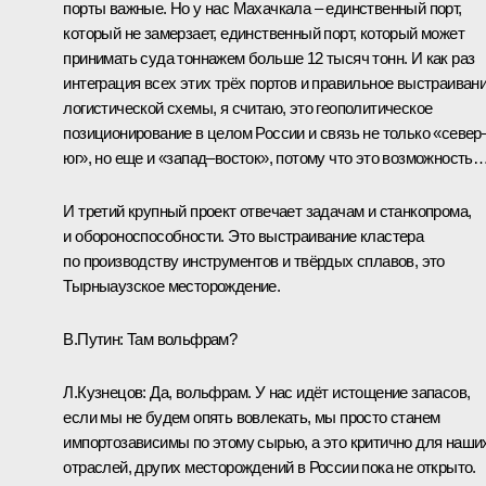
порты важные. Но у нас Махачкала – единственный порт,
который не замерзает, единственный порт, который может
принимать суда тоннажем больше 12 тысяч тонн. И как раз
интеграция всех этих трёх портов и правильное выстраиван
логистической схемы, я считаю, это геополитическое
позиционирование в целом России и связь не только «север
юг», но еще и «запад–восток», потому что это возможность
И третий крупный проект отвечает задачам и станкопрома,
и обороноспособности. Это выстраивание кластера
по производству инструментов и твёрдых сплавов, это
Тырныаузское месторождение.
В.Путин:
Там вольфрам?
Л.Кузнецов:
Да, вольфрам. У нас идёт истощение запасов,
если мы не будем опять вовлекать, мы просто станем
импортозависимы по этому сырью, а это критично для наши
отраслей, других месторождений в России пока не открыто.