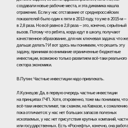
создавали новые рабочие места, и эта динамика нашла
отражение. Если у нас отставание от среднероссийских
показателей было один к пяти в 2013 году, то уже в 2015‑м –
в 2,8 раза. Но всё равно в 2,8 раза – это, конечно, серьёзный
вызов. Потому что ребята, когда идут в школу, получают
качественное образование, для них ключевая задача: что ж
дальше делать? И вот здесь мы понимаем, что решить эту
задачу, принимая во внимание ограниченные бюджетные
инвестиции, возможно только развитием всё‑таки реального
сектора экономики.
В.Путин:
Частные инвестиции надо привлекать.
Л.Кузнецов:
Да, в первую очередь частные инвестиции
на принципах ГЧП. Хотя, откровенно, тоже мы понимаем, что
всё‑таки инвестклимат, так скажем, на Кавказе, к сожалению
пока отличается: у нас нет больших запасов полезных
ископаемых, у нас нет присутствия крупных компаний, част
или государственных. Есть «Роснефть», конечно, она работ