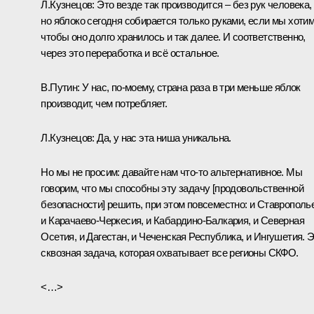
Л.Кузнецов:
Это везде так производится – без рук человека,
но яблоко сегодня собирается только руками, если мы хотим
чтобы оно долго хранилось и так далее. И соответственно,
через это переработка и всё остальное.
В.Путин:
У нас, по‑моему, страна раза в три меньше яблок
производит, чем потребляет.
Л.Кузнецов:
Да, у нас эта ниша уникальна.
Но мы не просим: давайте нам что‑то альтернативное. Мы
говорим, что мы способны эту задачу [продовольственной
безопасности] решить, при этом повсеместно: и Ставрополье
и Карачаево-Черкесия, и Кабардино-Балкария, и Северная
Осетия, и Дагестан, и Чеченская Республика, и Ингушетия. 
сквозная задача, которая охватывает все регионы СКФО.
<…>