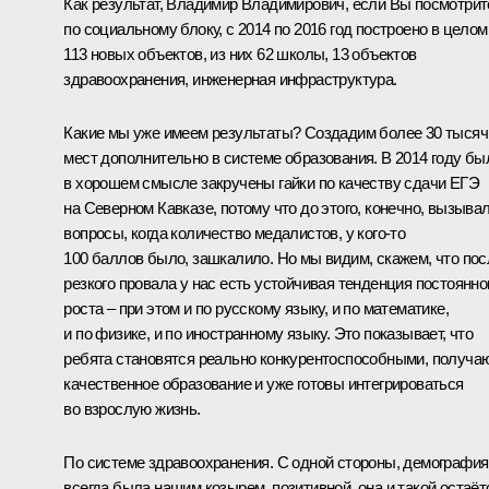
Как результат, Владимир Владимирович, если Вы посмотрит
по социальному блоку, с 2014 по 2016 год построено в целом
113 новых объектов, из них 62 школы, 13 объектов
здравоохранения, инженерная инфраструктура.
Какие мы уже имеем результаты? Создадим более 30 тысяч
мест дополнительно в системе образования. В 2014 году бы
в хорошем смысле закручены гайки по качеству сдачи ЕГЭ
на Северном Кавказе, потому что до этого, конечно, вызыва
вопросы, когда количество медалистов, у кого‑то
100 баллов было, зашкалило. Но мы видим, скажем, что пос
резкого провала у нас есть устойчивая тенденция постоянно
роста – при этом и по русскому языку, и по математике,
и по физике, и по иностранному языку. Это показывает, что
ребята становятся реально конкурентоспособными, получа
качественное образование и уже готовы интегрироваться
во взрослую жизнь.
По системе здравоохранения. С одной стороны, демография
всегда была нашим козырем, позитивной, она и такой остаёт