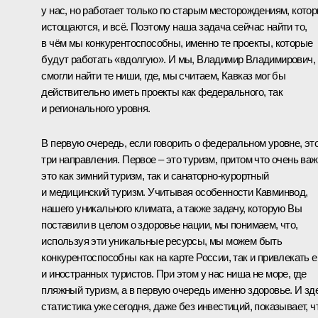
у нас, но работает только по старым месторождениям, кото
истощаются, и всё. Поэтому наша задача сейчас найти то,
в чём мы конкурентоспособны, именно те проекты, которые
будут работать «вдолгую». И мы, Владимир Владимирович,
смогли найти те ниши, где, мы считаем, Кавказ мог бы
действительно иметь проекты как федерального, так
и регионального уровня.
В первую очередь, если говорить о федеральном уровне, эт
три направления. Первое – это туризм, притом что очень важ
это как зимний туризм, так и санаторно-курортный
и медицинский туризм. Учитывая особенности Кавминвод,
нашего уникального климата, а также задачу, которую Вы
поставили в целом о здоровье нации, мы понимаем, что,
используя эти уникальные ресурсы, мы можем быть
конкурентоспособны как на карте России, так и привлекать 
и иностранных туристов. При этом у нас ниша не море, где
пляжный туризм, а в первую очередь именно здоровье. И зд
статистика уже сегодня, даже без инвестиций, показывает, ч