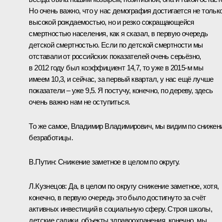
Но очень важно, что у нас демография достигается не тольк
высокой рождаемостью, но и резко сокращающейся
смертностью населения, как я сказал, в первую очередь
детской смертностью. Если по детской смертности мы
отставали от российских показателей очень серьёзно,
в 2012 году был коэффициент 14,7, то уже в 2015‑м мы
имеем 10,3, и сейчас, за первый квартал, у нас ещё лучше
показатели – уже 9,5. Я постучу, конечно, по дереву, здесь
очень важно нам не оступиться.
То же самое, Владимир Владимирович, мы видим по снижен
безработицы.
В.Путин:
Снижение заметное в целом по округу.
Л.Кузнецов:
Да, в целом по округу снижение заметное, хотя,
конечно, в первую очередь это было достигнуто за счёт
активных инвестиций в социальную сферу. Строя школы,
детские садики, объекты здравоохранения, конечно, мы