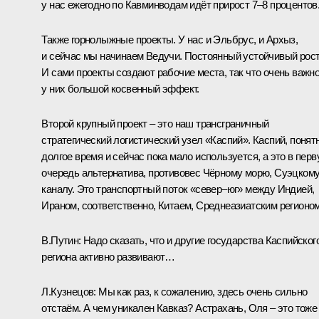
у нас ежегодно по Кавминводам идёт прирост 7–8 процентов
Также горнолыжные проекты. У нас и Эльбрус, и Архыз,
и сейчас мы начинаем Ведучи. Постоянный устойчивый рост
И сами проекты создают рабочие места, так что очень важно
у них большой косвенный эффект.
Второй крупный проект – это наш трансграничный
стратегический логистический узел «Каспий». Каспий, понятн
долгое время и сейчас пока мало используется, а это в пер
очередь альтернатива, противовес Чёрному морю, Суэцком
каналу. Это транспортный поток «север–юг» между Индией,
Ираном, соответственно, Китаем, Среднеазиатским регионом
В.Путин:
Надо сказать, что и другие государства Каспийског
региона активно развивают…
Л.Кузнецов:
Мы как раз, к сожалению, здесь очень сильно
отстаём. А чем уникален Кавказ? Астрахань, Оля – это тоже