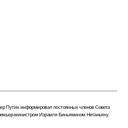
имир Путин информировал постоянных членов Совета
емьер-министром Израиля
Биньямином Нетаньяху
.