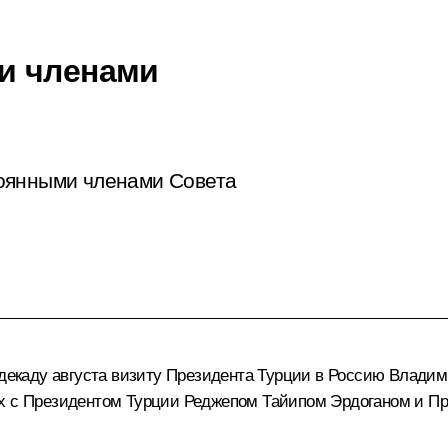
и членами
оянными членами Совета
ю декаду августа визиту Президента Турции в Россию Влад
ах с Президентом Турции
Реджепом Тайипом Эрдоганом
и Пр