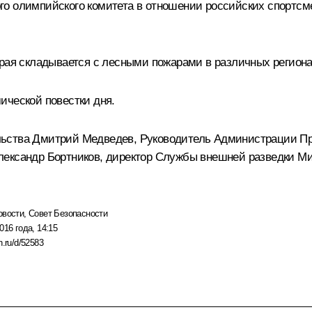
о олимпийского комитета в отношении российских спортсме
орая складывается с лесными пожарами в различных региона
ической повестки дня.
льства
Дмитрий Медведев
, Руководитель Администрации П
лександр Бортников
, директор Службы внешней разведки
Ми
овости
,
Совет Безопасности
016 года, 14:15
n.ru/d/52583