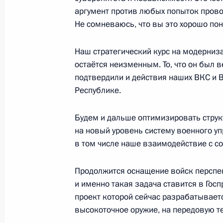
Посещение Немецкой школы при по
аргумент против любых попыток прово
Не сомневаюсь, что вы это хорошо по
29 июня 2016 года, 12:00
Москва
Наш стратегический курс на модерни
остаётся неизменным. То, что он был
28 июня 2016 года, вторник
подтвердили и действия наших ВКС и 
Республике.
Заседание Военно-промышленной 
28 июня 2016 года, 17:00
Москва, Кремль
Будем и дальше оптимизировать струк
на новый уровень систему военного уп
в том числе наше взаимодействие с с
Владимир Путин представил канди
для назначения на должность судь
Продолжится оснащение войск перспе
и именно такая задача ставится в Го
28 июня 2016 года, 16:00
проект которой сейчас разрабатываетс
высокоточное оружие, на передовую те