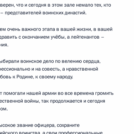
 отношении Турции
ерен, что и сегодня в этом зале немало тех, кто
 – представителей воинских династий.
ием очень важного этапа в вашей жизни, в вашей
дравить с окончанием учёбы, а лейтенантов –
йской общественной
3
ния.
ексеем Репиком
ыбирали воинское дело по велению сердца,
ессионально и на совесть, а нравственной
бовь к Родине, к своему народу.
едставителей Российской
6
21м
нт помогали нашей армии во все времена громить
чественной войны, так продолжается и сегодня
ом.
высокое звание офицера, сохраните
о стратегическому развитию
ийского воинства, а свои профессиональные