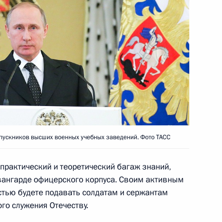
вещании послов и постпредов
инляндию
ыпускников высших военных учебных заведений. Фото ТАСС
практический и теоретический багаж знаний,
22
авангарде офицерского корпуса. Своим активным
стью будете подавать солдатам и сержантам
го служения Отечеству.