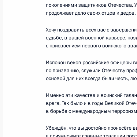
специальных экономических мер в
поколениями защитников Отечества. Ув
30 июня 2016 года, 18:30
продолжает дело своих отцов и дедов,
Хочу поздравить всех вас с завершен
судьбе, в вашей военной карьере, поз
Встреча с президентом общеросси
с присвоением первого воинского зва
организации «Деловая Россия» Ал
30 июня 2016 года, 16:15
Москва, Кремль
Испокон веков российские офицеры в
по призванию, служили Отечеству проф
основой для них всегда были честь, лю
Совещание послов и постоянных пр
Федерации
Именно эти качества и воинский тала
врага. Так было и в годы Великой Оте
30 июня 2016 года, 14:10
Москва
в борьбе с международным терроризм
Убеждён, что вы достойно пронесёте 
Образован Совет при Президенте п
и приумножите славные традиции росс