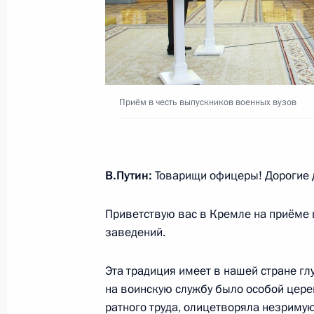
Рабочая встреча с главой ФАС Иг
1 июля 2016 года, 12:40
Москва, Кремль
Приём в честь выпускников военных вузов
30 июня 2016 года, четверг
Телефонный разговор с Президен
Олландом
В.Путин:
Товарищи офицеры! Дорогие 
30 июня 2016 года, 23:00
Приветствую вас в Кремле на приёме 
заведений.
Внесены изменения в Указ о мерах
Эта традиция имеет в нашей стране гл
национальной безопасности Росси
на воинскую службу было особой цер
от преступных и иных противоправ
ратного труда, олицетворяла незриму