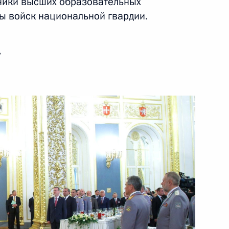
ники высших образовательных
ы войск национальной гвардии.
и Республики Беларусь
ь
Госавтоинспекции
ы
7