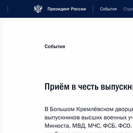
Президент России
События
Стру
Президент
Администрация
Государст
Новости
Стенограммы
Поездки
Те
События
Показа
Приём в честь выпускн
Поздравление Президенту США Ба
праздником – Днём независимости
В Большом Кремлёвском дворце
4 июля 2016 года, 12:15
выпускников высших военных у
Минюста, МВД, МЧС, ФСБ, ФСО. 