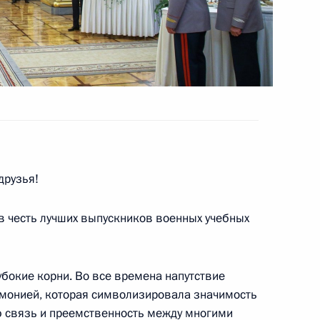
орем Артемьевым
3
том Франции Франсуа
друзья!
в честь лучших выпускников военных учебных
 по обеспечению
убокие корни. Во все времена напутствие
и и защите граждан России
емонией, которая символизировала значимость
ных действий и о применении
ю связь и преемственность между многими