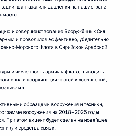
сольстве Германии
2
кации, шантажа или давления на нашу страну.
нимаете.
зацию и совершенствование Вооружённых Сил
 верным и проводился эффективно, убедительно
Военно-Морского Флота в Сирийской Арабской
комиссии
1
5м
туры и численность армии и флота, выводить
равления и координации частей и соединений,
оюзниками.
датуру Екатерины Корнелюк
и Верховного Суда
ктивными образцами вооружения и техники,
спрограмме вооружения на 2018–2025 годы,
я. При этом акцент будет сделан на новейшее
хнику и средства связи.