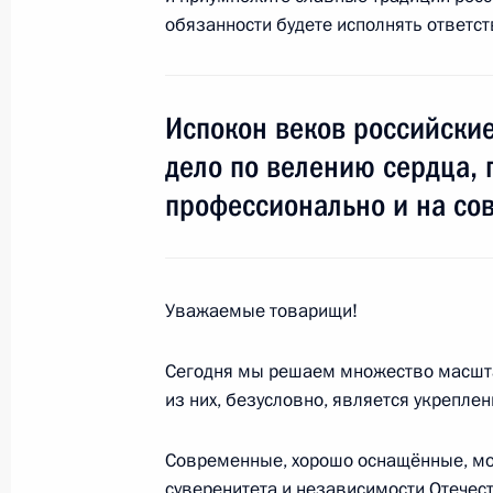
и приоритетным проектам
обязанности будете исполнять ответст
30 июня 2016 года, 12:00
Испокон веков российски
29 июня 2016 года, среда
дело по велению сердца, 
профессионально и на сов
Совещание с членами Правительст
29 июня 2016 года, 14:50
Москва, Кремль
Уважаемые товарищи!
Телефонный разговор с Президент
Эрдоганом
Сегодня мы решаем множество масшт
из них, безусловно, является укрепле
29 июня 2016 года, 14:10
Современные, хорошо оснащённые, мо
суверенитета и независимости Отечес