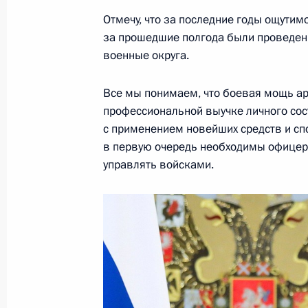
Приём в честь выпускников военны
Отмечу, что за последние годы ощутим
28 июня 2016 года, 13:50
Москва, Кремль
за прошедшие полгода были проведен
военные округа.
Все мы понимаем, что боевая мощь а
27 июня 2016 года, понедельник
профессиональной выучке личного сос
Владимиром Путиным получено пос
с применением новейших средств и сп
Реджепа Тайипа Эрдогана
в первую очередь необходимы офицеры
управлять войсками.
27 июня 2016 года, 15:55
Съезд партии «Единая Россия»
27 июня 2016 года, 15:20
Москва