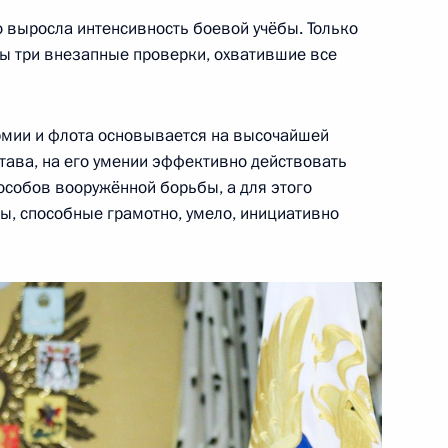
х вузов
8
7м
о выросла интенсивность боевой учёбы. Только
ы три внезапные проверки, охватившие все
рмии и флота основывается на высочайшей
тава, на его умении эффективно действовать
лание Президента Турции
особов вооружённой борьбы, а для этого
, способные грамотно, умело, инициативно
5
12м