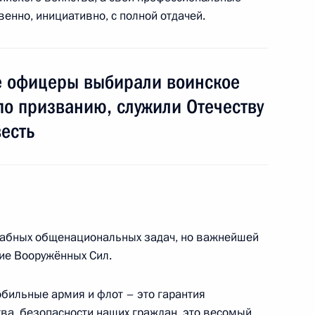
венно, инициативно, с полной отдачей.
е офицеры выбирали воинское
по призванию, служили Отечеству
есть
ва
5
34м
ом Турции Реджепом Тайипом
абных общенациональных задач, но важнейшей
ние Вооружённых Сил.
бильные армия и флот – это гарантия
тва, безопасности наших граждан, это весомый