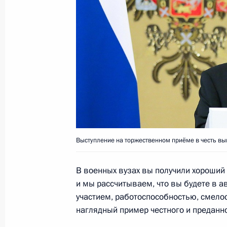
30 июня Президент выступит на со
России
27 июня 2016 года, 15:15
1 июля Владимир Путин посетит Ф
27 июня 2016 года, 14:02
Выступление на торжественном приёме в честь в
25 июня 2016 года, суббота
Российско-китайские переговоры
В военных вузах вы получили хороший 
и мы рассчитываем, что вы будете в 
25 июня 2016 года, 16:00
Пекин
участием, работоспособностью, смело
наглядный пример честного и преданно