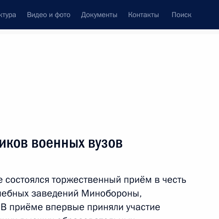
ктура
Видео и фото
Документы
Контакты
Поиск
венный Совет
Совет Безопасности
Комиссии и советы
леграммы
Сведения о Президенте
июль, 2016
ть следующие материалы
иков военных вузов
раку Обаме с национальным
 состоялся торжественный приём в честь
чебных заведений Минобороны,
В приёме впервые приняли участие