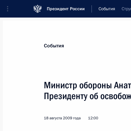
Президент России
События
Стру
Президент
Администрация
Государст
Новости
Стенограммы
Поездки
Те
События
Показа
Министр обороны Анат
Президенту об освобож
Внесены изменения в состав Комис
реформирования и развития госуд
20 августа 2009 года, 11:30
18 августа 2009 года
12:00