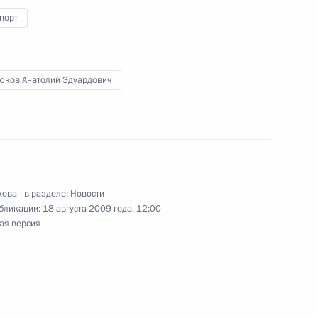
порт
та Безопасности о мерах
2
16м
ической обстановки
юков Анатолий Эдуардович
и экстремистских угроз
ован в разделе:
Новости
по приглашению Президента
бликации:
18 августа 2009 года, 12:00
осетит Монголию
ая версия