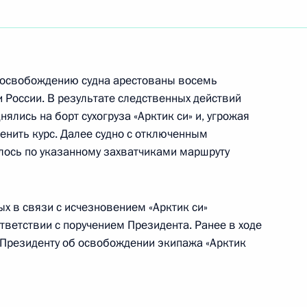
писца-портретиста,
РСФСР Павла Судакова с 95-
о освобождению судна арестованы восемь
 России. В результате следственных действий
нялись на борт сухогруза «Арктик си» и, угрожая
енить курс. Далее судно с отключенным
 в Положение о порядке
ось по указанному захватчиками маршруту
о гражданства
х в связи с исчезновением «Арктик си»
ответствии с поручением Президента. Ранее в ходе
 Президенту об освобождении экипажа «Арктик
ктора и основателя
рной физиологии
ины, академика Российской
85-летием