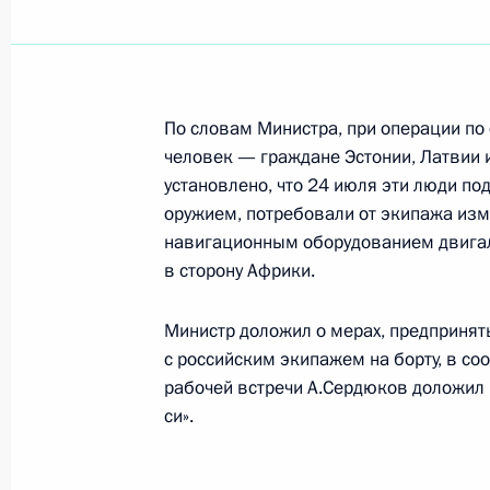
Дмитрий Медведев поздравил живо
пейзажиста, народного художника 
летием
По словам Министра, при операции п
20 августа 2009 года, 11:00
человек — граждане Эстонии, Латвии и
установлено, что 24 июля эти люди под
оружием, потребовали от экипажа изм
Дмитрий Медведев внёс изменения
навигационным оборудованием двигал
рассмотрения вопросов российског
в сторону Африки.
20 августа 2009 года, 10:30
Министр доложил о мерах, предприняты
с российским экипажем на борту, в со
рабочей встречи А.Сердюков доложил
Дмитрий Медведев поздравил дире
си».
Международного центра молекуля
Национальной академии наук Укра
академии наук Платона Костюка с 