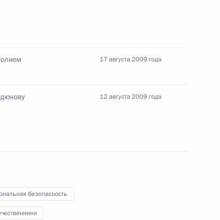
толием
17 августа 2009 года
тавропольского края
1
рдюкову
12 августа 2009 года
е с участием членов Совета
1
ации социально-политической
ристических и экстремистских
ональная безопасность
ечественники