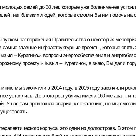
молодых семей до 30 лет, которые уже более-менее устояли
телей, нет близких людей, которые смогли бы им помочь на 
выпуском распоряжения Правительства о некоторых меропри
ам самые главные инфраструктурные проекты, которые опят
Кызыл – Курагино», вопросы энергообеспечения и энергобез
рожному проекту «Кызыл – Курагино», я знаю, Вы дали пор
линию мы закончили в 2014 году, в 2015 году закончили рек
енее устоялись. До этого республика имела 160 мегаватт, и
й. У нас там произошла авария, к сожалению, но мы смогли
существлять.
терапевтического корпуса, это один из долгостроев. В этом 