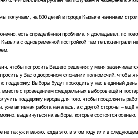
няло. 444 миллиона рублей мы получаем и намерены в этом 
ы получаем, на 800 детей в городе Кызыле начинаем строит
нечно, есть определённая проблема, я докладывал, по пово
а Кызыла с одновременной постройкой там теплоцентрали н
аем.
ч, чтобы попросить Вашего решения: у меня заканчивается 
просить у Вас о досрочном сложении полномочий, чтобы я и
ю поддержку. Выборы будут проходить у нас в единый день 
ка, вместе с проведением федеральных выборов ещё и поста
получить поддержку народа для того, чтобы продолжить рабо
 уже активная работа началась, а с другой стороны – ещё 
зможно, выдвинуться на выборы, которые состоятся осенью.
е не так уж и важно, когда это, в этом году или в следующ