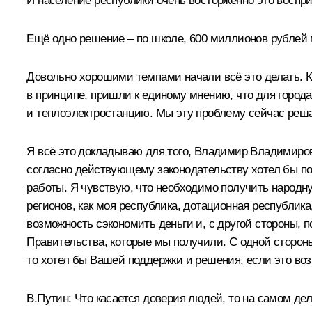
И население республики очень восторженно это воспри
Ещё одно решение – по школе, 600 миллионов рублей м
Довольно хорошими темпами начали всё это делать. Ко
в принципе, пришли к единому мнению, что для город
и теплоэлектростанцию. Мы эту проблему сейчас реш
Я всё это докладываю для того, Владимир Владимирови
согласно действующему законодательству хотел бы по
работы. Я чувствую, что необходимо получить народну
регионов, как моя республика, дотационная республи
возможность сэкономить деньги и, с другой стороны, 
Правительства, которые мы получили. С одной стороны,
то хотел бы Вашей поддержки и решения, если это во
В.Путин:
Что касается доверия людей, то на самом дел