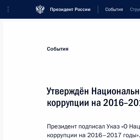
Президент России
События
Стру
Президент
Администрация
Государст
Новости
Стенограммы
Поездки
Те
События
Показа
Утверждён Национальн
коррупции на 2016–20
1 апреля 2016 года, пятница
Совещание по экономическим воп
Президент подписал Указ «О На
1 апреля 2016 года, 15:50
Москва, Кремль
коррупции на 2016–2017 годы»