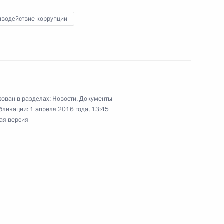
иводействие коррупции
ором Ивановым
2
сть, Ново-Огарёво
ован в разделах:
Новости
,
Документы
бликации:
1 апреля 2016 года, 13:45
6
6м
ая версия
сть, Ново-Огарёво
тии Леонидом Тибиловым
5
сть, Ново-Огарёво