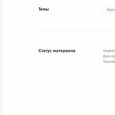
Темы
Прот
31 марта 2016 года, четверг
Встреча с директором ФСКН Викт
31 марта 2016 года, 20:20
Московская обла
Статус материала
Опублик
Дата пу
Заседание Совета Безопасности
Текстов
31 марта 2016 года, 16:10
Московская обла
Встреча с Президентом Южной Осе
31 марта 2016 года, 15:10
Московская обла