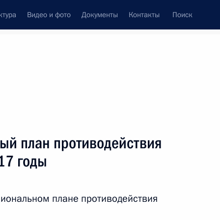
ктура
Видео и фото
Документы
Контакты
Поиск
венный Совет
Совет Безопасности
Комиссии и советы
леграммы
Сведения о Президенте
апрель, 2016
ть следующие материалы
ый план противодействия
17 годы
росам
1
циональном плане противодействия
.