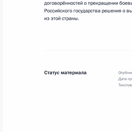
договорённостей о прекращении боевы
Российского государства решения о в
из этой страны.
Встреча с главой Чечни Рамзаном
25 марта 2016 года, 15:15
Москва, Кремль
Вручение премий Президента моло
и премий за произведения для дет
Статус материала
Опублик
25 марта 2016 года, 13:15
Москва, Кремль
Дата пу
Текстов
24 марта 2016 года, четверг
Встреча с госсекретарём США Джо
24 марта 2016 года, 19:40
Москва, Кремль