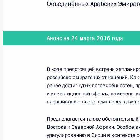
Объединённых Арабских Эмират
Телефонный разговор с генераль
Ириной Боковой
27 марта 2016 года, 18:35
Анонс на 24 марта 2016 года
Поздравление с Днём внутренних 
В ходе предстоящей встречи запланир
27 марта 2016 года, 18:30
российско-эмиратских отношений. Как
ранее достигнутых договорённостей, 
и инвестиционной сферах, намечены 
наращиванию всего комплекса двустор
25 марта 2016 года, пятница
Указ «Об исполняющем обязанност
Предполагается также обстоятельный 
Республики»
Востока и Северной Африки. Особое в
урегулированию в Сирии в контексте 
25 марта 2016 года, 16:40