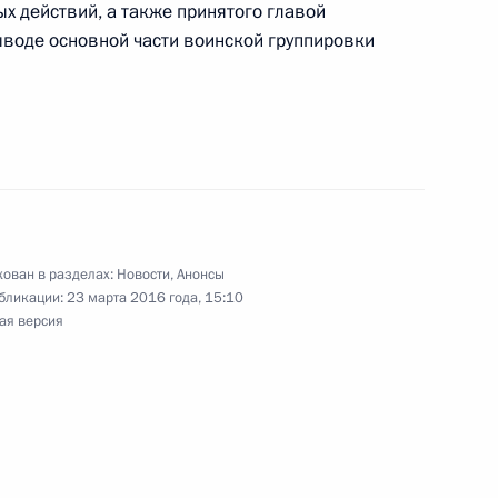
х действий, а также принятого главой
ыводе основной части воинской группировки
 Кадыровым
3
дым деятелям культуры
14
26м
ей и юношества
ован в разделах:
Новости
,
Анонсы
бликации:
23 марта 2016 года, 15:10
ая версия
ном Керри
6
10м