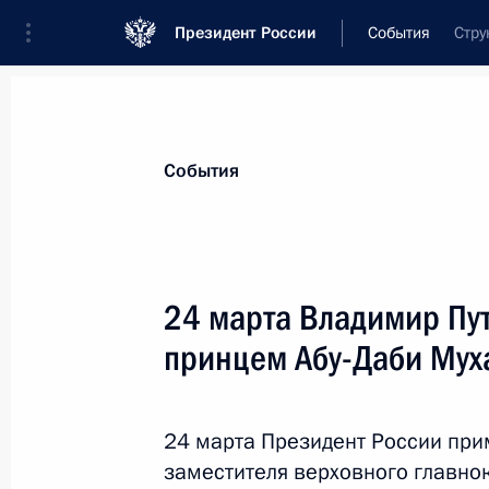
Президент России
События
Стру
Президент
Администрация
Государст
Новости
Стенограммы
Поездки
Те
События
Показа
24 марта Владимир Пу
принцем Абу-Даби Мух
27 марта 2016 года, воскресенье
Телефонный разговор с Президен
24 марта Президент России при
27 марта 2016 года, 18:40
заместителя верховного главн