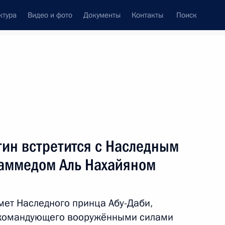
ктура
Видео и фото
Документы
Контакты
Поиск
венный Совет
Совет Безопасности
Комиссии и советы
леграммы
Сведения о Президенте
март, 2016
ть следующие материалы
тин встретится с Наследным
аммедом Аль Нахайяном
том Сирии Башаром Асадом
мет Наследного принца Абу-Даби,
окомандующего вооружёнными силами