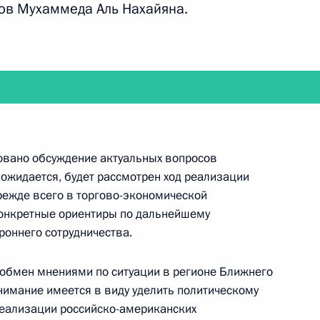
ов Мухаммеда Аль Нахайяна.
ным директором ЮНЕСКО
войск МВД России
3м
овано обсуждение актуальных вопросов
 ожидается, будет рассмотрен ход реализации
прежде всего в торгово-экономической
конкретные ориентиры по дальнейшему
оннего сотрудничества.
и Главы Чеченской
обмен мнениями по ситуации в регионе Ближнего
нимание имеется в виду уделить политическому
реализации российско-американских