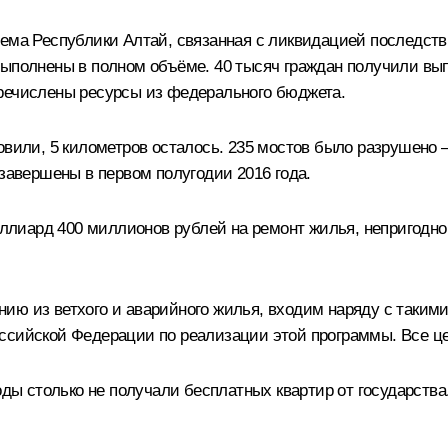
ема Республики Алтай, связанная с ликвидацией последстви
выполнены в полном объёме. 40 тысяч граждан получили вы
еречислены ресурсы из федерального бюджета.
овили, 5 километров осталось
.
235 мостов было разрушено –
 завершены в первом полугодии 2016 года.
лиард 400 миллионов рублей на ремонт жилья, непригодног
ю из ветхого и аварийного жилья, входим наряду с такими 
ссийской Федерации по реализации этой программы. Все ц
годы столько не получали бесплатных квартир от государств