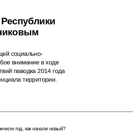
 Республики
никовым
щей социально-
обое внимание в ходе
твий паводка 2014 года
енциала территории.
нчили год, как начали новый?