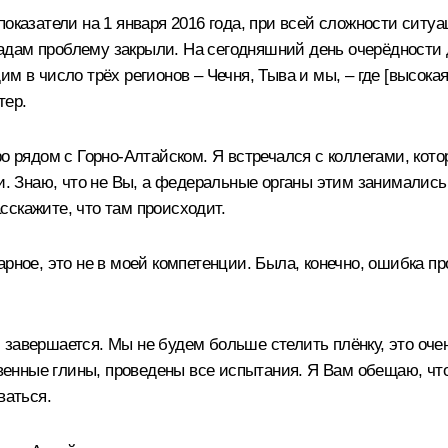
показатели на 1 января 2016 года, при всей сложности сит
ам проблему закрыли. На сегодняшний день очерёдности дет
м в число трёх регионов – Чечня, Тыва и мы, – где [высока
тер.
ро рядом с Горно-Алтайском. Я встречался с коллегами, ко
ли. Знаю, что не Вы, а федеральные органы этим занимались
сскажите, что там происходит.
рное, это не в моей компетенции. Была, конечно, ошибка пр
завершается. Мы не будем больше стелить плёнку, это очен
твенные глины, проведены все испытания. Я Вам обещаю, что
ваться.