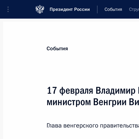
Президент России
События
Стру
Президент
Администрация
Государст
Новости
Стенограммы
Поездки
Те
События
Показа
17 февраля Владимир П
министром Венгрии В
Рабочая встреча с Главой Республ
Бердниковым
20 февраля 2016 года, 15:00
Москва, Крем
Глава венгерского правительств