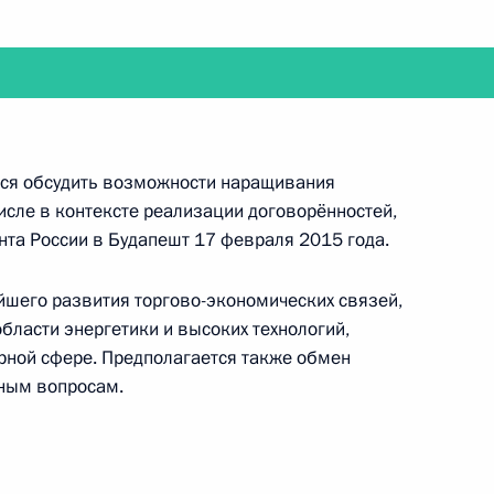
 Сергеем Аксёновым
3
ль
тся обсудить возможности наращивания
числе в контексте реализации договорённостей,
палаты Татьяной Голиковой
1
нта России в Будапешт 17 февраля 2015 года.
ль
йшего развития торгово-экономических связей,
бласти энергетики и высоких технологий,
рной сфере. Предполагается также обмен
 Совета Безопасности
2
ным вопросам.
ль