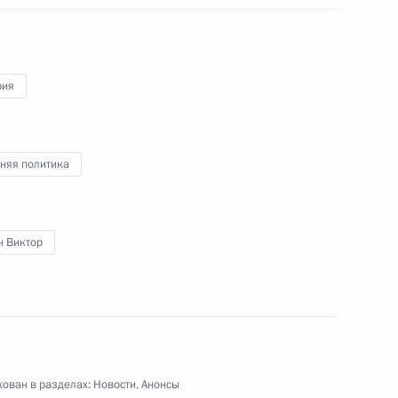
аудовской Аравии Сальманом
рия
няя политика
кею с мячом
4
ласть, Ново-Огарёво
н Виктор
итета на проведение в России
4
4м
студентов
ласть, Ново-Огарёво
ован в разделах:
Новости
,
Анонсы