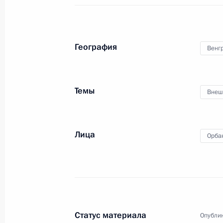
Телефонный разговор с Королём С
Бен Абдель Азизом Аль Саудом
19 февраля 2016 года, 12:30
География
Венг
18 февраля 2016 года, четверг
Темы
Внеш
Встреча со сборной России по хок
18 февраля 2016 года, 17:15
Московская об
Лица
Орба
Встреча с членами заявочного ком
Всемирного фестиваля молодёжи и 
18 февраля 2016 года, 15:45
Московская об
Статус материала
Опублик