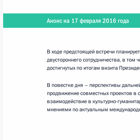
Встреча с главой Республики Крым
Анонс на 17 февраля 2016 года
20 февраля 2016 года, 13:45
Москва, Крем
19 февраля 2016 года, пятница
В ходе предстоящей встречи планируе
двустороннего сотрудничества, в том 
Встреча с председателем Счётной 
достигнутых по итогам визита Президе
19 февраля 2016 года, 16:40
Москва, Крем
В повестке дня – перспективы дальне
продвижение совместных проектов в о
взаимодействие в культурно-гуманита
Совещание с постоянными членами
мнениями по актуальным международ
19 февраля 2016 года, 15:45
Москва, Крем