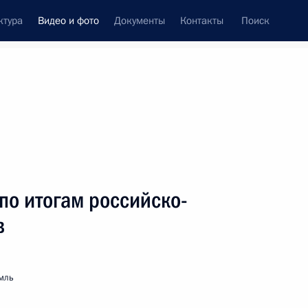
ктура
Видео и фото
Документы
Контакты
Поиск
си
ия, встречи
Встречи со СМИ
декабрь, 2015
ть следующие материалы
по итогам российско-
в
Заявления для прессы
по итогам российско-
мль
индийских переговоров