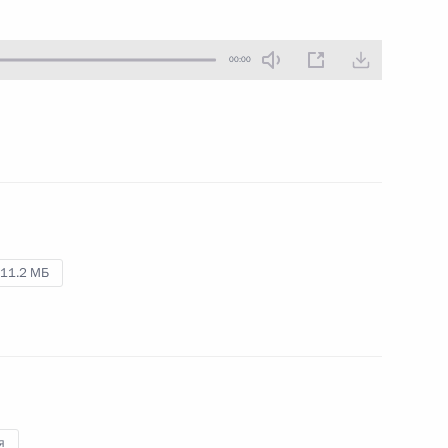
24 декабря 2015 года
Аудио, 16 мин.
00:00
11.2 МБ
Встреча с членами
Правительства
я