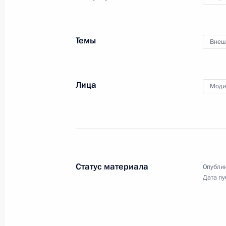
24 декабря 2015 года
Аудио, 16 мин.
В рамках официального визита
Темы
Внеш
Премьер-министра Индии
в Россию состоялась встреча
Владимира Путина и Нарендры
Моди с представителями деловых
Лица
Моди
кругов России и Индии.
Торжественный вечер,
посвящённый Дню спасател
Статус материала
Опублик
Дата пу
23 декабря 2015 года
Аудио, 5 мин.