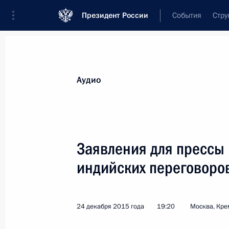
Президент России
События
Стру
Видеозаписи
Фотографии
Аудиозапи
Все материалы
Выступления
Совещан
Аудио
Показа
Заявления для прессы 
индийских переговоро
Заседание Совета при
Президенте по культуре
24 декабря 2015 года
19:20
Москва, Кре
и искусству