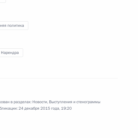
24 декабря 2015 года
Аудио, 10 мин.
Владимир Путин провёл итоговую
няя политика
в 2015 году встречу с членами
Правительства.
 Нарендра
Заседание Госсовета
я
по вопросам
ован в разделах:
Новости
,
Выступления и стенограммы
бликации:
24 декабря 2015 года, 19:20
совершенствования системы
общего образования
23 декабря 2015 года
Аудио, 17 мин.