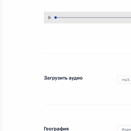
25 декабря 2015 года
Аудио, 2 ч.
Загрузить аудио
mp3,
Встреча с представителями
деловых кругов России
и Индии
География
Инди