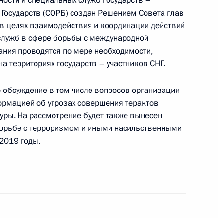
ности и специальных служб государств –
Государств (СОРБ) создан Решением Совета глав
а Ухта – Торжок – 2
3
6м
 в целях взаимодействия и координации действий
ь
служб в сфере борьбы с международной
ания проводятся по мере необходимости,
 на территориях государств – участников СНГ.
органов безопасности
о обсуждение в том числе вопросов организации
участников СНГ
ормацией об угрозах совершения терактов
туры. На рассмотрение будет также вынесен
борьбе с терроризмом и иными насильственными
2019 годы.
истана и Пакистана
истана с Днём независимости