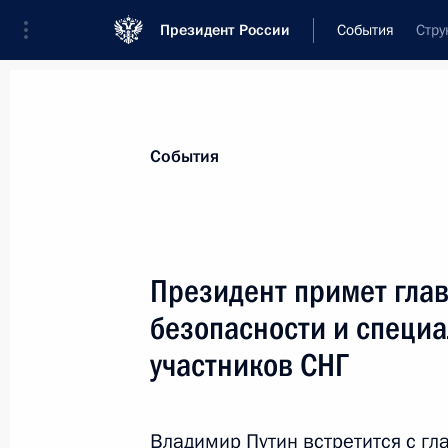
Президент России
События
Стру
Президент
Администрация
Государст
Новости
Стенограммы
Поездки
Те
События
Показа
Президент примет глав
безопасности и специа
Встреча с представителями органов
государств – участников СНГ
участников СНГ
28 октября 2015 года, 15:15
Московская обл
Владимир Путин встретится с г