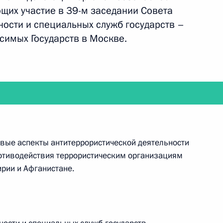
щих участие в 39-м заседании Совета
илеем
ности и специальных служб государств –
симых Государств в Москве.
юзов
6
4м
ь
евые аспекты антитеррористической деятельности
ротиводействия террористическим организациям
тратегии развития ТЭК
8
12м
рии и Афганистане.
ь