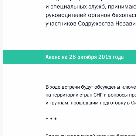
и специальных служб, принимаю
Поздравление Елене Донской с юб
руководителей органов безопас
28 октября 2015 года, 11:50
участников Содружества Незави
27 октября 2015 года, вторник
Анонс на 28 октября 2015 года
Встреча с руководителями профсо
27 октября 2015 года, 18:25
Москва, Кремл
В ходе встречи будут обсуждены ключ
на территории стран СНГ и вопросы п
Заседание Комиссии по вопросам с
и группам, прошедшим подготовку в Си
и экологической безопасности
27 октября 2015 года, 16:20
Москва, Кремл
* * *