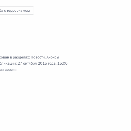
ба с терроризмом
к
аудовской Аравии Сальманом
ован в разделах:
Новости
,
Анонсы
бликации:
27 октября 2015 года, 15:00
ая версия
ническому сотрудничеству
4
3м
ами
ь