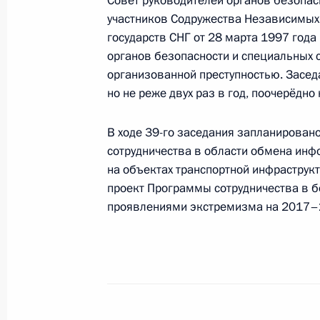
Совет руководителей органов безопас
участников Содружества Независимых 
Дан старт строительству газопровод
государств СНГ от 28 марта 1997 года
27 октября 2015 года, 15:30
Москва, Кремл
органов безопасности и специальных 
организованной преступностью. Засед
но не реже двух раз в год, поочерёдно
Президент примет глав делегаций 
В ходе 39-го заседания запланирован
и специальных служб государств – 
сотрудничества в области обмена инф
27 октября 2015 года, 15:00
на объектах транспортной инфраструк
проект Программы сотрудничества в 
проявлениями экстремизма на 2017–
Соболезнования руководству Афган
27 октября 2015 года, 12:30
Поздравление Президенту Туркмен