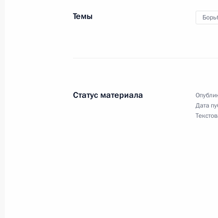
27 октября 2015 года, 12:15
Темы
Борь
26 октября 2015 года, понедельни
Телефонный разговор с Королём С
Бен Абдель Азизом Аль Саудом
Статус материала
Опублик
Дата пу
26 октября 2015 года, 20:45
Текстов
Заседание Комиссии по военно-тех
России с иностранными государств
26 октября 2015 года, 14:45
Москва, Кремл