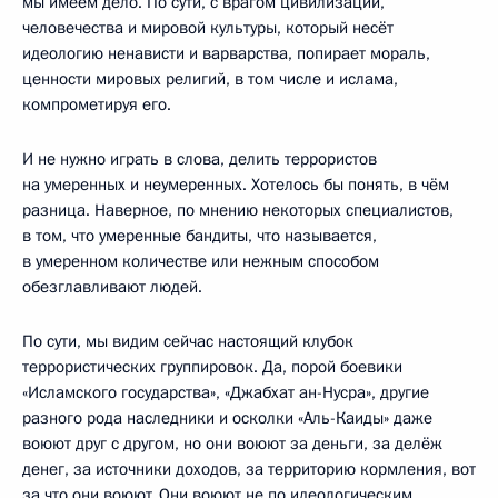
мы имеем дело. По сути, с врагом цивилизации,
человечества и мировой культуры, который несёт
идеологию ненависти и варварства, попирает мораль,
ценности мировых религий, в том числе и ислама,
компрометируя его.
И не нужно играть в слова, делить террористов
на умеренных и неумеренных. Хотелось бы понять, в чём
разница. Наверное, по мнению некоторых специалистов,
в том, что умеренные бандиты, что называется,
в умеренном количестве или нежным способом
обезглавливают людей.
По сути, мы видим сейчас настоящий клубок
террористических группировок. Да, порой боевики
«Исламского государства», «Джабхат ан-Нусра», другие
разного рода наследники и осколки «Аль-Каиды» даже
воюют друг с другом, но они воюют за деньги, за делёж
денег, за источники доходов, за территорию кормления, вот
за что они воюют. Они воюют не по идеологическим