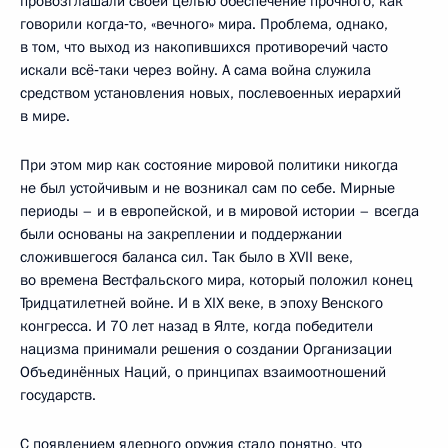
провозглашали своей целью обеспечение прочного, как
говорили когда‑то, «вечного» мира. Проблема, однако,
в том, что выход из накопившихся противоречий часто
искали всё‑таки через войну. А сама война служила
средством установления новых, послевоенных иерархий
в мире.
При этом мир как состояние мировой политики никогда
не был устойчивым и не возникал сам по себе. Мирные
периоды – и в европейской, и в мировой истории – всегда
были основаны на закреплении и поддержании
сложившегося баланса сил. Так было в XVII веке,
во времена Вестфальского мира, который положил конец
Тридцатилетней войне. И в XIX веке, в эпоху Венского
конгресса. И 70 лет назад в Ялте, когда победители
нацизма принимали решения о создании Организации
Объединённых Наций, о принципах взаимоотношений
государств.
С появлением ядерного оружия стало понятно, что