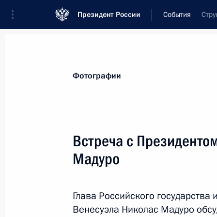
Президент России
События
Стру
Президент
Администрация
Государст
Новости
Стенограммы
Поездки
Те
Фотографии
Показа
Встреча с Президенто
Мадуро
Владимир Путин встретится с Пре
Саргсяном
4 сентября 2015 года, 12:00
Глава Российского государства
Венесуэла Николас Мадуро обсу