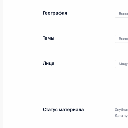
4 сентября 2015 года, 06:30
Владивосток
География
Вене
Встреча с работниками нефтяной 
Темы
Внеш
4 сентября 2015 года, 06:00
Владивосток
Лица
Маду
Глава МЧС и губернатор Приморья
о ситуации в Уссурийске
4 сентября 2015 года, 05:40
Статус материала
Опублик
Первый Восточный экономический
Дата пу
4 сентября 2015 года, 05:10
Владивосток