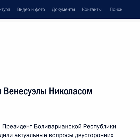
ктура
Видео и фото
Документы
Контакты
Поиск
венный Совет
Совет Безопасности
Комиссии и советы
леграммы
Сведения о Президенте
сентябрь, 2015
ть следующие материалы
м Венесуэлы Николасом
зидентом Армении Сержем
 и Президент Боливарианской Республики
дили актуальные вопросы двусторонних