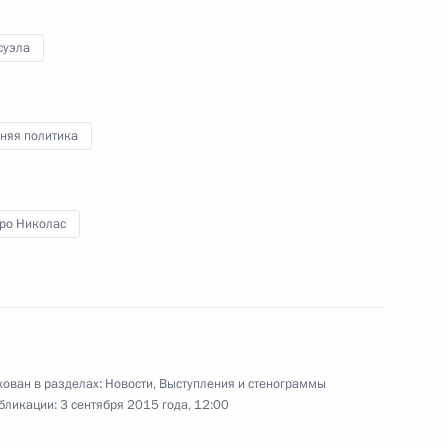
суэла
и газовой промышленности
1
3м
няя политика
ро Николас
 доложили Президенту
ован в разделах:
Новости
,
Выступления и стенограммы
 форум
3
25м
бликации:
3 сентября 2015 года, 12:00