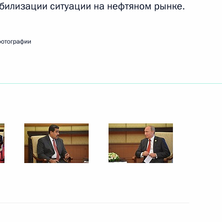
абилизации ситуации на нефтяном рынке.
е Русский
7
фотографии
та КНР Ван Яном
4
ы российских журналистов
2
21м
ах первого Восточного