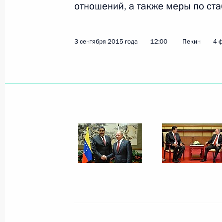
отношений, а также меры по ст
Посещение океанариума на остров
4 сентября 2015 года, 08:00
Остров Русский
3 сентября 2015 года
12:00
Пекин
4 
Встреча с вице-премьером Госсове
4 сентября 2015 года, 07:30
Владивосток
Владимир Путин ответил на вопрос
4 сентября 2015 года, 06:50
Владивосток
Пакет документов подписан в рамк
экономического форума