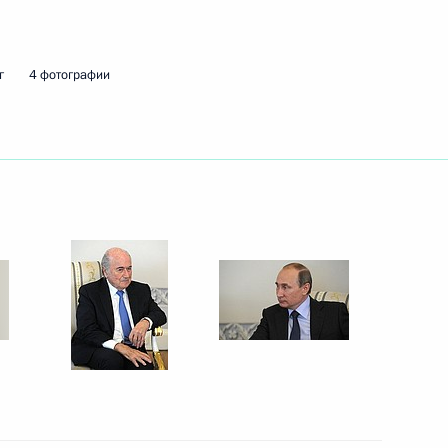
г
4 фотографии
и Цзиньпину
аном Грефом
3
инистром Израиля