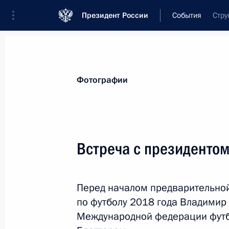
Президент России
События
Стру
Президент
Администрация
Государст
Новости
Стенограммы
Поездки
Те
Фотографии
Показа
Встреча с президенто
1 августа 2015 года, суббота
Перед началом предварительно
О принятии заповедника «Херсонес
по футболу 2018 года Владимир 
ведение и включении в список осо
Международной федерации фут
культурного наследия