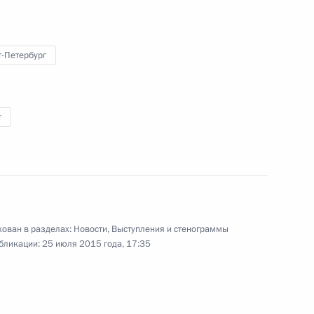
т-Петербург
го Суда Вячеславом
1
т
ть, Ново-Огарёво
ом Туркменистана Гурбангулы
ован в разделах:
Новости
,
Выступления и стенограммы
бликации:
25 июля 2015 года, 17:35