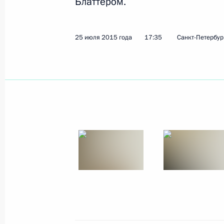
Блаттером.
1 августа 2015 года, 13:55
25 июля 2015 года
17:35
Санкт-Петербур
31 июля 2015 года, пятница
Поздравление Председателю КНР С
31 июля 2015 года, 19:45
Встреча с главой Сбербанка Герм
31 июля 2015 года, 15:10
Москва, Кремль
30 июля 2015 года, четверг
Телефонный разговор с Премьер-м