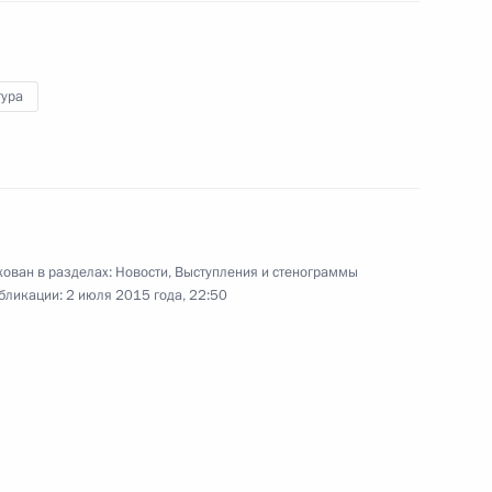
тура
области Сергеем Жвачкиным
4
ован в разделах:
Новости
,
Выступления и стенограммы
том Франции Франсуа
бликации:
2 июля 2015 года, 22:50