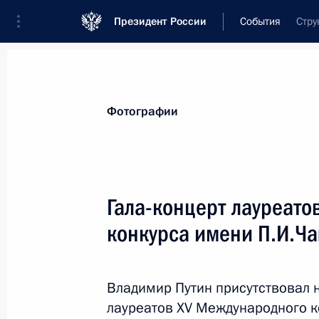
Президент России
События
Стру
Президент
Администрация
Государст
Новости
Стенограммы
Поездки
Те
Фотографии
Показа
Гала-концерт лауреато
конкурса имени П.И.Ча
Встреча с Премьер-министром Ин
8 июля 2015 года, 16:30
Уфа
Владимир Путин присутствовал 
лауреатов XV Международного к