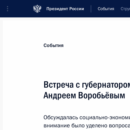
Президент России
События
Стру
Президент
Администрация
Государст
Новости
Стенограммы
Поездки
Те
События
Показа
Встреча с губернаторо
Андреем Воробьёвым
Встреча с Президентом Италии Се
10 июня 2015 года, 21:15
Рим
Обсуждалась социально-экономи
внимание было уделено вопроса