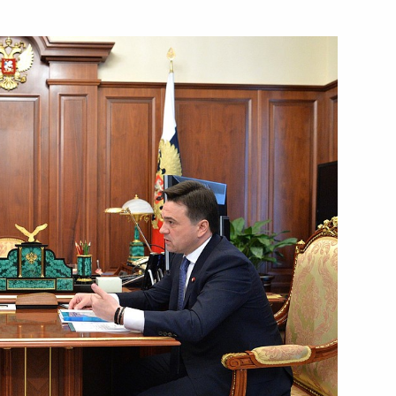
ом Турции Реджепом Тайипом
правления Пенсионного фонда
2
но исполняющим обязанности