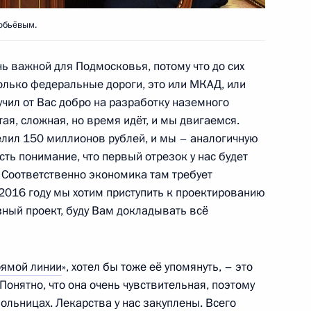
робьёвым.
орам и гостям XIX
нь важной для Подмосковья, потому что до сих
кономического форума
лько федеральные дороги, это или МКАД, или
учил от Вас добро на разработку наземного
тая, сложная, но время идёт, и мы двигаемся.
лил 150 миллионов рублей, и мы – аналогичную
сть понимание, что первый отрезок у нас будет
Парламентского форума
 Соответственно экономика там требует
 2016 году мы хотим приступить к проектированию
ный проект, буду Вам докладывать всё
ямой линии
», хотел бы тоже её упомянуть, – это
онятно, что она очень чувствительная, поэтому
ольницах. Лекарства у нас закуплены. Всего
iere della Sera
8