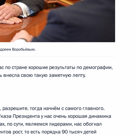
ной премии Российской
9
Андреем Воробьёвым.
ас по стране хорошие результаты по демографии,
ь внесла свою такую заметную лепту.
алининградской области
2
разрешите, тогда начнём с самого главного.
Указа Президента у нас очень хорошая динамика
ь, Ново-Огарёво
, по сути, являемся лидерами, нас обогнал
нтов рост, то есть порядка 90 тысяч детей