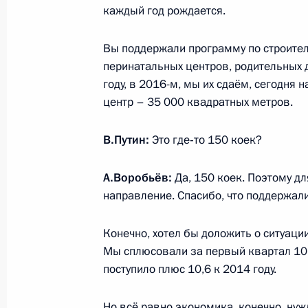
каждый год рождается.
Встреча с главой Постоянного ком
Вы поддержали программу по строител
народных представителей Чжан Дэ
перинатальных центров, родительных
9 июня 2015 года, 20:20
Московская област
году, в 2016-м, мы их сдаём, сегодня
центр – 35 000 квадратных метров.
Встреча с губернатором Орловско
В.Путин:
Это где‑то 150 коек?
9 июня 2015 года, 13:30
Москва, Кремль
А.Воробьёв:
Да, 150 коек. Поэтому д
направление. Спасибо, что поддержали
Михаил Игнатьев назначен време
Конечно, хотел бы доложить о ситуации
обязанности главы Чувашской Рес
Мы сплюсовали за первый квартал 10,
9 июня 2015 года, 10:45
поступило плюс 10,6 к 2014 году.
Но всё равно экономика, конечно, нуж