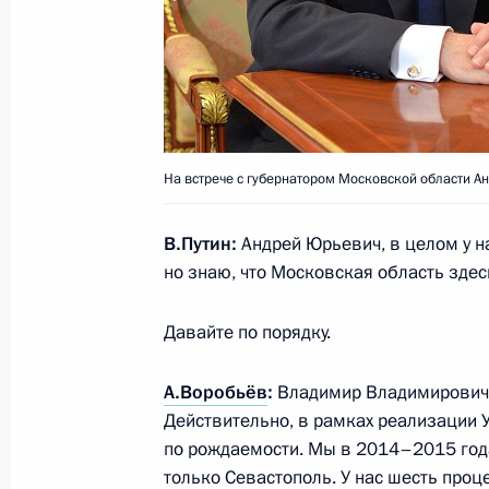
«ЭКСПО-2015»
10 июня 2015 года, 13:10
Милан
Объявлены лауреаты Государствен
На встрече с губернатором Московской области 
Федерации 2014 года
10 июня 2015 года, 12:30
В.Путин:
Андрей Юрьевич, в целом у н
но знаю, что Московская область здес
9 июня 2015 года, вторник
Давайте по порядку.
Рабочая встреча с губернатором К
А.Воробьёв
:
Владимир Владимирович, 
Николаем Цукановым
Действительно, в рамках реализации 
9 июня 2015 года, 23:55
Московская област
по рождаемости. Мы в 2014–2015 годах
только Севастополь. У нас шесть проце