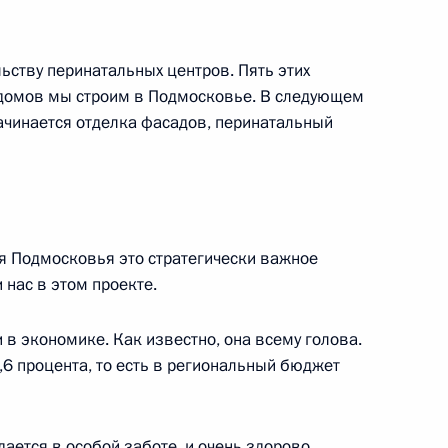
итета Всекитайского собрания
6
ьству перинатальных центров. Пять этих
цзяном
 домов мы строим в Подмосковье. В следующем
ь, Ново-Огарёво
 начинается отделка фасадов, перинатальный
й области Вадимом Потомским
4
ля Подмосковья это стратегически важное
 нас в этом проекте.
нно исполняющим
 в экономике. Как известно, она всему голова.
публики
6 процента, то есть в региональный бюджет
дается в особой заботе, и очень здорово