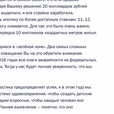
даря Вашему решению 20 миллиардов рублей
ю Республику и государство
выделило, и вся стройка заработала,
ь ипотеку по более доступным ставкам: 11, 12,
богу, снижается. Для нас это было очень важно,
 порядка 10 миллионов квадратных метров жилья.
одимся в «зелёной зоне». Два самых сложных
а
совещании
Вы на это обратили внимание.
тит Азербайджан, где примет
016 годах все очаги аварийности на федеральных,
вых Европейских игр
 Тогда у нас будет полная уверенность, что мы
остика предопределяет успех, и в этом году мы
стему здравоохранения, чтобы создать детские
Федеральной
2
дадим взрослые, чтобы каждый человек мог
Артемьевым
Раннее выявление – понятно, что оно