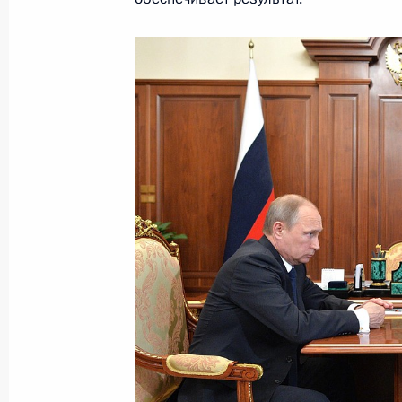
Телефонный разговор с Президент
Эрдоганом
8 июня 2015 года, 14:30
Рабочая встреча с председателем 
Антоном Дроздовым
8 июня 2015 года, 13:10
Василий Голубев назначен времен
губернатора Ростовской области