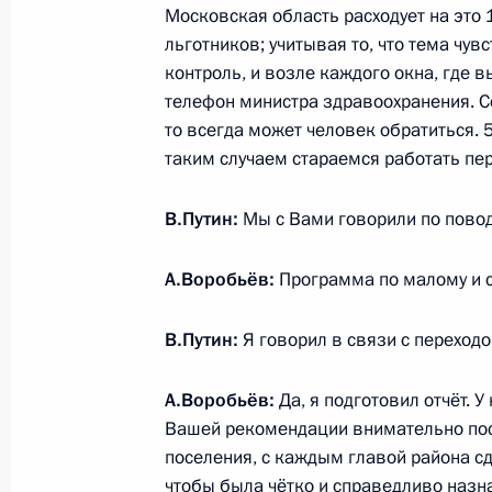
Московская область расходует на это 
6 июня 2015 года, 09:00
льготников; учитывая то, что тема ч
контроль, и возле каждого окна, где 
телефон министра здравоохранения. Со
то всегда может человек обратиться. 5
5 июня 2015 года, пятница
таким случаем стараемся работать пер
Рабочая встреча с вице-премьером
в ДФО Юрием Трутневым
В.Путин:
Мы с Вами говорили по повод
5 июня 2015 года, 14:30
Москва, Кремль
А.Воробьёв:
Программа по малому и ср
В.Путин:
Я говорил в связи с переходо
Телефонный разговор с Премьер-м
Ципрасом
А.Воробьёв:
Да, я подготовил отчёт. У
5 июня 2015 года, 14:10
Вашей рекомендации внимательно пос
поселения, с каждым главой района сд
чтобы была чётко и справедливо назн