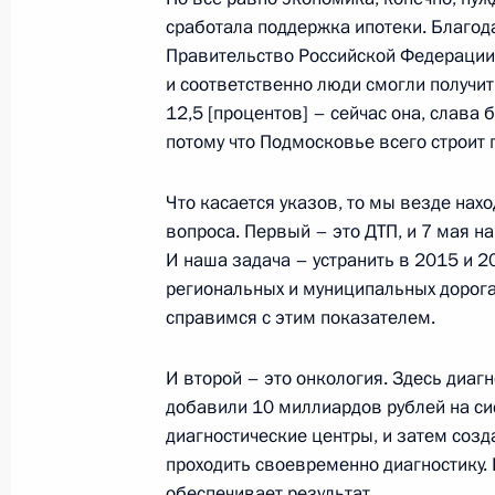
сработала поддержка ипотеки. Благо
Владимир Путин посетит Итальянску
Правительство Российской Федерации 
Ватикан
и соответственно люди смогли получит
9 июня 2015 года, 10:00
12,5 [процентов] – сейчас она, слава 
потому что Подмосковье всего строит
8 июня 2015 года, понедельник
Что касается указов, то мы везде нах
вопроса. Первый – это ДТП, и 7 мая н
12–13 июня Президент России посе
И наша задача – устранить в 2015 и 2
участие в церемонии открытия Пер
региональных и муниципальных дорогах.
справимся с этим показателем.
8 июня 2015 года, 15:00
И второй – это онкология. Здесь диагн
добавили 10 миллиардов рублей на си
Рабочая встреча с руководителем 
диагностические центры, и затем соз
антимонопольной службы Игорем 
проходить своевременно диагностику. 
8 июня 2015 года, 14:50
Москва, Кремль
обеспечивает результат.