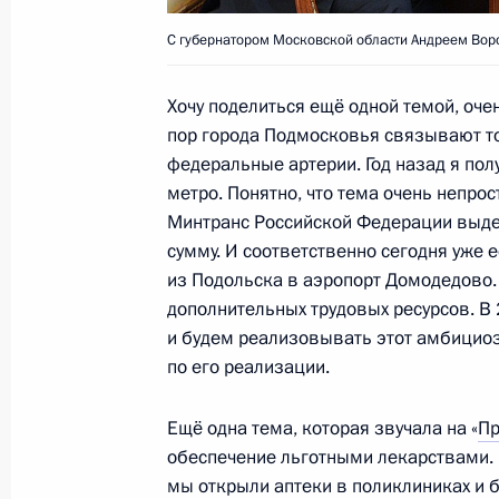
8 июня 2015 года, 12:20
С губернатором Московской области Андреем Во
Приветствие участникам, организат
Хочу поделиться ещё одной темой, оче
Петербургского международного э
пор города Подмосковья связывают то
федеральные артерии. Год назад я пол
8 июня 2015 года, 12:00
метро. Понятно, что тема очень непрос
Минтранс Российской Федерации выде
сумму. И соответственно сегодня уже е
Приветствие участникам и гостям 
из Подольска в аэропорт Домодедово.
БРИКС
дополнительных трудовых ресурсов. В
и будем реализовывать этот амбициоз
8 июня 2015 года, 11:30
по его реализации.
Ещё одна тема, которая звучала на «
Пр
6 июня 2015 года, суббота
обеспечение льготными лекарствами. П
мы открыли аптеки в поликлиниках и б
Интервью итальянской газете Il Corr