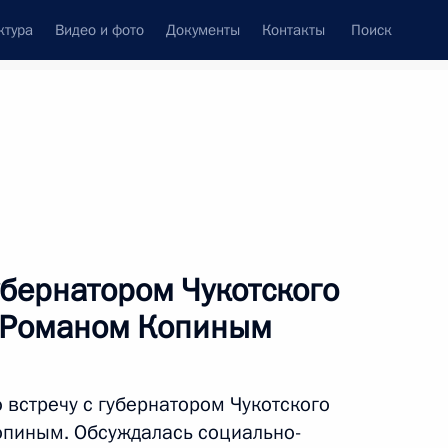
ктура
Видео и фото
Документы
Контакты
Поиск
убернатором Чукотского
а Романом Копиным
 встречу с губернатором Чукотского
опиным. Обсуждалась социально-