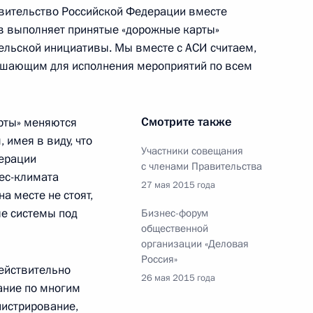
равительство Российской Федерации вместе
еты «Комсомольская правда»
3
ив выполняет принятые «дорожные карты»
ельской инициативы. Мы вместе с АСИ считаем,
 решающим для исполнения мероприятий по всем
Смотрите также
арты» меняются
рств БРИКС, курирующими
4
3м
 имея в виду, что
Участники совещания
ерации
с членами Правительства
ес-климата
27 мая 2015 года
а месте не стоят,
ые системы под
Бизнес-форум
общественной
ите прав предпринимателей
5
организации «Деловая
Россия»
ействительно
26 мая 2015 года
ание по многим
истрирование,