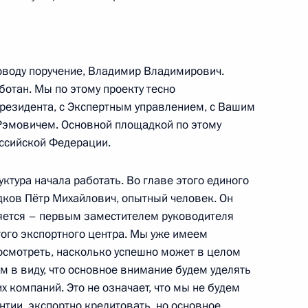
оенно-технического
2
5м
ными государствами
оводу поручение, Владимир Владимирович.
отан. Мы по этому проекту тесно
резидента, с Экспертным управлением, с Вашим
эмовичем. Основной площадкой по этому
ссийской Федерации.
елями государств БРИКС,
ти
уктура начала работать. Во главе этого единого
ков Пётр Михайлович, опытный человек. Он
яется – первым заместителем руководителя
ого экспортного центра. Мы уже имеем
посмотреть, насколько успешно может в целом
космической отрасли
1
м в виду, что основное внимание будем уделять
 компаний. Это не означает, что мы не будем
тии, экспортно кредитовать, но основное