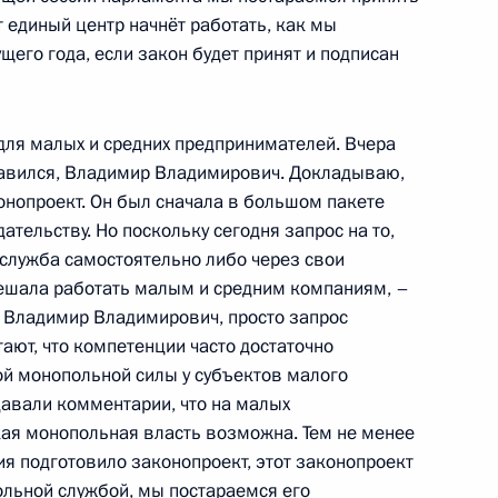
 единый центр начнёт работать, как мы
щего года, если закон будет принят и подписан
рхангельской области Игорем
для малых и средних предпринимателей. Вчера
1
тавился, Владимир Владимирович. Докладываю,
онопроект. Он был сначала в большом пакете
тельству. Но поскольку сегодня запрос на то,
служба самостоятельно либо через свои
ешала работать малым и средним компаниям, –
лномочий губернатора
т, Владимир Владимирович, просто запрос
ают, что компетенции часто достаточно
ой монопольной силы у субъектов малого
давали комментарии, что на малых
ая монопольная власть возможна. Тем не менее
я подготовило законопроект, этот законопроект
льной службой, мы постараемся его