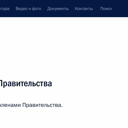
ктура
Видео и фото
Документы
Контакты
Поиск
венный Совет
Совет Безопасности
Комиссии и советы
леграммы
Сведения о Президенте
май, 2015
ть следующие материалы
Правительства
 МГУ
6
7м
членами Правительства.