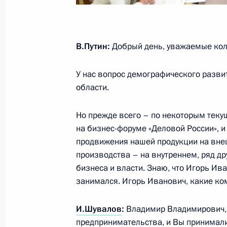
Заседание наблюдательного совета 
инициатив
27 мая 2015 года, 20:00
Москва, Кремль
В.Путин:
Добрый день, уважаемые кол
У нас вопрос демографического развит
Президент России примет веритель
области.
прибывших послов иностранных гос
27 мая 2015 года, 16:00
Но прежде всего – по некоторым текущ
на бизнес-форуме «Деловой России», и
продвижения нашей продукции на вне
производства – на внутреннем, ряд д
Совещание с членами Правительст
бизнеса и власти. Знаю, что Игорь И
27 мая 2015 года, 14:50
Москва, Кремль
занимался. Игорь Иванович, какие ко
И.Шувалов
:
Владимир Владимирович, 
26 мая 2015 года, вторник
предпринимательства, и Вы принимали