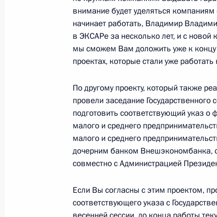
внимание будет уделяться компаниям с
начинает работать, Владимир Владимир
Поздравление Анджею Дуде с избра
в ЭКСАРе за несколько лет, и с новой
Польши
мы сможем Вам доложить уже к концу г
25 мая 2015 года, 12:30
проектах, которые стали уже работать 
По другому проекту, который также ре
провели заседание Государственного с
Иван Белозерцев назначен време
подготовить соответствующий указ о 
обязанности губернатора Пензенск
малого и среднего предпринимательств
25 мая 2015 года, 11:45
малого и среднего предпринимательст
дочерним банком Внешэкономбанка, с
совместно с Администрацией Президен
24 мая 2015 года, воскресенье
Если Вы согласны с этим проектом, пр
Встреча с Патриархом Московским 
соответствующего указа с Государств
24 мая 2015 года, 14:15
Москва, Кремль
весенней сессии, до конца работы те