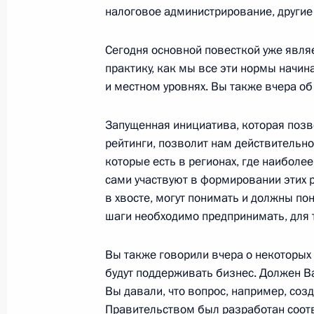
налоговое администрирование, другие
Бизнес-форум общественной орган
Сегодня основной повесткой уже явля
26 мая 2015 года, 14:40
Москва
практику, как мы все эти нормы начин
и местном уровнях. Вы также вчера об
25 мая 2015 года, понедельник
Запущенная инициатива, которая позв
рейтинги, позволит нам действительно
Телефонный разговор с Премьер-
которые есть в регионах, где наиболе
Дэвидом Кэмероном
сами участвуют в формировании этих р
25 мая 2015 года, 19:00
в хвосте, могут понимать и должны по
шаги необходимо предпринимать, для т
Вы также говорили вчера о некоторых
Александр Никитин назначен вре
будут поддерживать бизнес. Должен В
обязанности главы администрации
Вы давали, что вопрос, например, соз
25 мая 2015 года, 16:10
Правительством был разработан соот