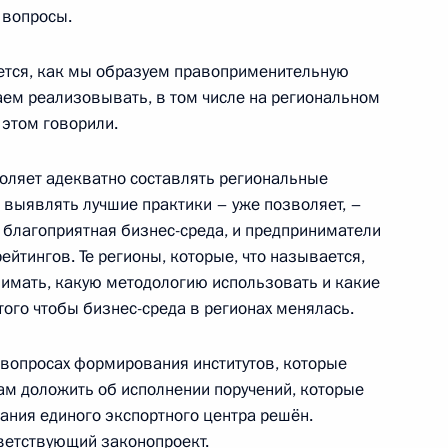
 вопросы.
изации «Деловая Россия»
:
6
ется, как мы образуем правоприменительную
аем реализовывать, в том числе на региональном
 этом говорили.
оляет адекватно составлять региональные
 выявлять лучшие практики – уже позволяет, –
министром Великобритании
е благоприятная бизнес-среда, и предприниматели
ейтингов. Те регионы, которые, что называется,
нимать, какую методологию использовать и какие
ого чтобы бизнес-среда в регионах менялась.
 вопросах формирования институтов, которые
менно исполняющим
ам доложить об исполнении поручений, которые
 Тамбовской области
дания единого экспортного центра решён.
ветствующий законопроект.