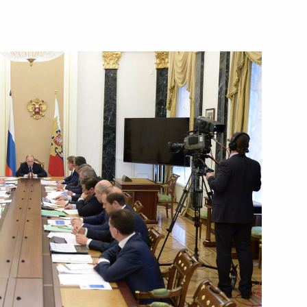
1
джана с Днём Республики
ветеранам Пограничной
ичника