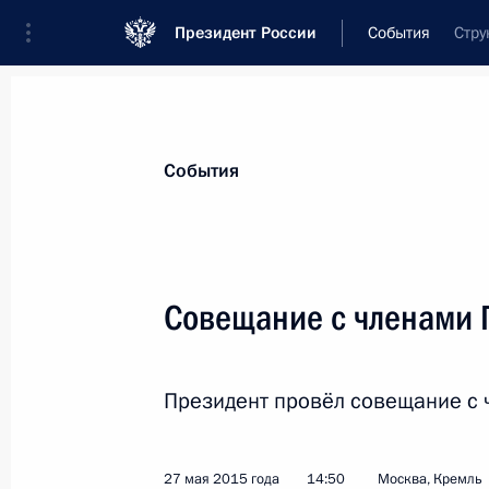
Президент России
События
Стру
Президент
Администрация
Государст
Новости
Стенограммы
Поездки
Те
События
Показа
Совещание с членами 
Заседание попечительского совета
Президент провёл совещание с 
28 мая 2015 года, 14:50
Москва, Кремль
27 мая 2015 года
14:50
Москва, Кремль