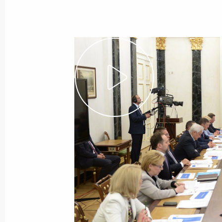
Комментарий о ситуации в ФИФА
28 мая 2015 года, 12:00
Поздравление Президенту Азербай
28 мая 2015 года, 10:30
Поздравление военнослужащим и 
службы ФСБ России с Днём погран
28 мая 2015 года, 09:00
27 мая 2015 года, среда