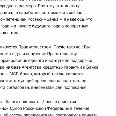
реднего размера. Поэтому этот институт
ович. Те наработки, которые есть сейчас
нием на пост Президента
 компетенцией Росэксимбанка – я надеюсь, что
ода и в начале будущего года о конкретных
как поток.
ализуется Правительством. После того как Вы
овета и дали поручение Правительству
нно исполняющим
формировании единого института по поддержке
ой области
а на базе Агентства кредитных гарантий и Банка
ва – МСП-банка, который так же является
оответствующий проект указа подготовлен
та согласован, внесён Вам для подписания.
осьба его подписать. И после принятия
и всея Руси Кириллом
3
енной Думой Российской Федерации в течение
кущей сессии парламента мы постараемся принять