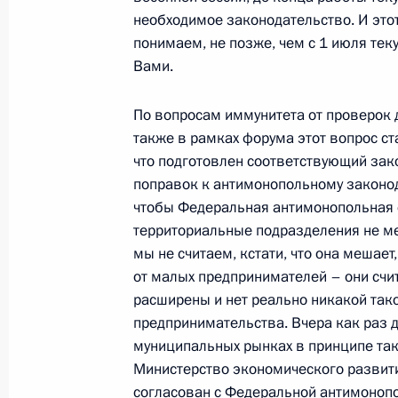
необходимое законодательство. И этот
понимаем, не позже, чем с 1 июля теку
Вами.
22 мая 2015 года, пятница
Рабочая встреча с губернатором А
По вопросам иммунитета от проверок 
Орловым
также в рамках форума этот вопрос с
что подготовлен соответствующий зак
22 мая 2015 года, 15:00
Москва, Кремль
поправок к антимонопольному законода
чтобы Федеральная антимонопольная 
территориальные подразделения не м
Указ о досрочном прекращении по
мы не считаем, кстати, что она мешае
Архангельской области
от малых предпринимателей – они счит
расширены и нет реально никакой так
22 мая 2015 года, 15:00
предпринимательства. Вчера как раз 
муниципальных рынках в принципе так
Министерство экономического развити
21 мая 2015 года, четверг
согласован с Федеральной антимонопо