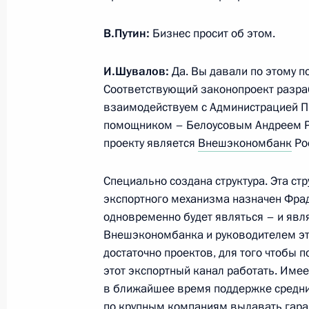
В.Путин:
Бизнес просит об этом.
Заседание Комиссии по вопросам в
сотрудничества России с иностран
И.Шувалов:
Да. Вы давали по этому п
Соответствующий законопроект разраб
25 мая 2015 года, 15:40
Москва, Кремль
взаимодействуем с Администрацией П
помощником – Белоусовым Андреем Р
проекту является
Внешэкономбанк
Ро
Президент встретится с представит
курирующими вопросы безопаснос
Специально создана структура. Эта стр
экспортного механизма назначен Фрад
25 мая 2015 года, 15:05
одновременно будет являться – и явл
Внешэкономбанка и руководителем эт
достаточно проектов, для того чтобы 
Совещание по вопросам развития 
этот экспортный канал работать. Имее
25 мая 2015 года, 14:00
Москва, Кремль
в ближайшее время поддержке средних
по крупным компаниям выдавать гаран