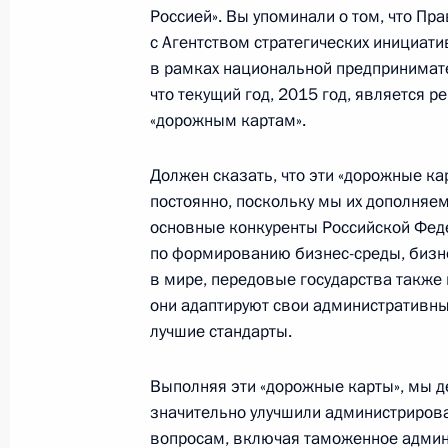
Россией». Вы упоминали о том, что П
Встреча с главным редактором газ
с Агентством стратегических инициат
Владимиром Сунгоркиным
в рамках национальной предпринимат
что текущий год, 2015 год, является
26 мая 2015 года, 20:10
Москва, Кремль
«дорожным картам».
Должен сказать, что эти «дорожные к
Встреча с представителями госуда
постоянно, поскольку мы их дополняем,
вопросы безопасности
основные конкуренты Российской Фед
26 мая 2015 года, 17:10
Москва
по формированию бизнес-среды, бизн
в мире, передовые государства также н
они адаптируют свои административн
лучшие стандарты.
Встреча с Уполномоченным по защ
Борисом Титовым
Выполняя эти «дорожные карты», мы д
26 мая 2015 года, 15:15
Москва
значительно улучшили администриров
вопросам, включая таможенное админ