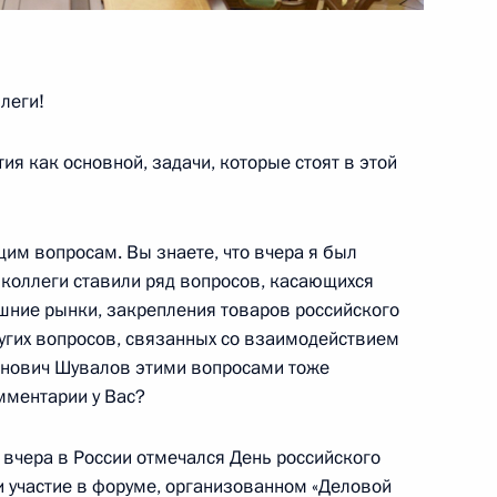
Агентства стратегических
6
6м
леги!
ия как основной, задачи, которые стоят в этой
ные грамоты у 13 вновь
ударств
им вопросам. Вы знаете, что вчера я был
 коллеги ставили ряд вопросов, касающихся
шние рынки, закрепления товаров российского
ругих вопросов, связанных со взаимодействием
ва
7
36м
ванович Шувалов этими вопросами тоже
мментарии у Вас?
вчера в России отмечался День российского
 участие в форуме, организованном «Деловой