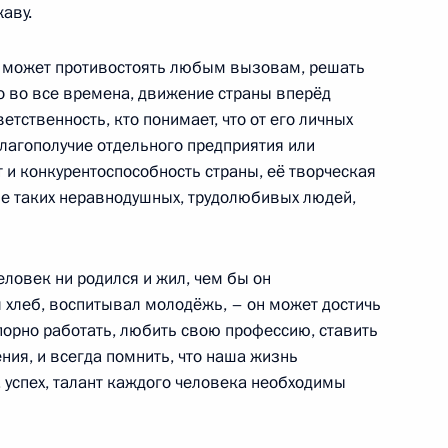
аву.
арной безопасности
о может противостоять любым вызовам, решать
о во все времена, движение страны вперёд
ветственность, кто понимает, что от его личных
 благополучие отдельного предприятия или
т и конкурентоспособность страны, её творческая
ше таких неравнодушных, трудолюбивых людей,
руда Российской Федерации»
11
9м
еловек ни родился и жил, чем бы он
ил хлеб, воспитывал молодёжь, – он может достичь
порно работать, любить свою профессию, ставить
ния, и всегда помнить, что наша жизнь
еркель, Франсуа Олландом
, успех, талант каждого человека необходимы