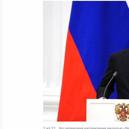
Совещание с постоянными членами
30 апреля 2015 года, 17:00
Московская обл
Встреча с Уполномоченным по защ
Борисом Титовым
30 апреля 2015 года, 16:10
Московская обл
Встреча с Жаном Кретьеном
30 апреля 2015 года, 15:15
Московская обл
1 из 11
На церемонии награждения медалью «Гер