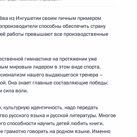
ёва из Ингушетии своим личным примером
арейшин»
озпроизводители способны обеспечить страну
5
3м
ы её работы превышают все производственные
асть, Ново-Огарёво
ественной гимнастике на протяжении уже
ва
6
ным мировым лидером в этом виде спорта.
ссионализм нашего выдающегося тренера –
асть, Ново-Огарёво
й. Она знает главные составляющие победы:
и сила воли.
, культурную идентичность, надо передать
во русского языка и русской литературы. Многое
льных и местных СМИ
:
18
 его способности научить детей любить книги,
г
ие грамотно говорить на родном языке. Именно