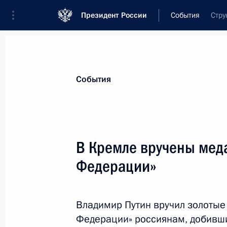
Президент России
События
Стру
Президент
Администрация
Государст
Новости
Стенограммы
Поездки
Те
События
Показа
В Кремле вручены меда
Федерации»
5 мая 2015 года, вторник
Рабочая встреча с главой госкорп
Кириенко
Владимир Путин вручил золотые 
Федерации» россиянам, добивш
5 мая 2015 года, 12:45
Москва, Кремль