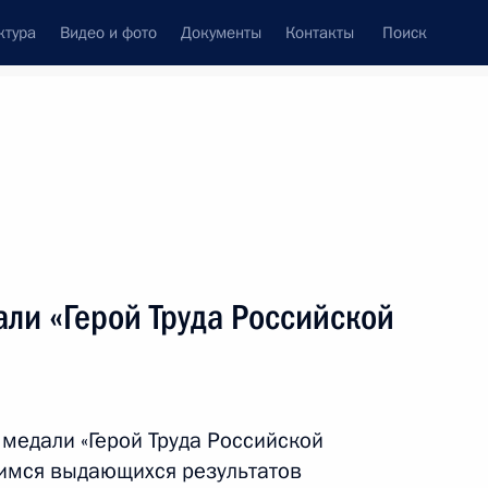
ктура
Видео и фото
Документы
Контакты
Поиск
венный Совет
Совет Безопасности
Комиссии и советы
леграммы
Сведения о Президенте
май, 2015
ть следующие материалы
ли «Герой Труда Российской
орации «Росатом» Сергеем
4
медали «Герой Труда Российской
имся выдающихся результатов