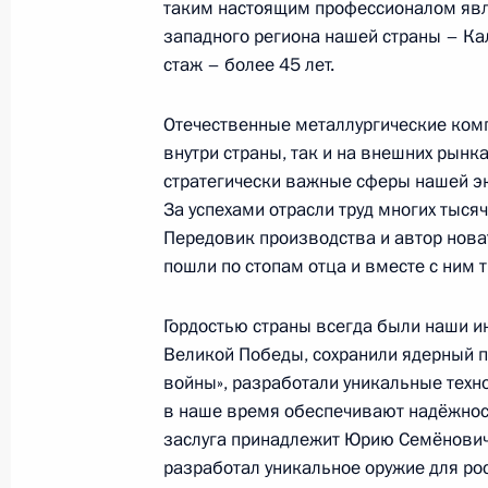
таким настоящим профессионалом явля
западного региона нашей страны – Ка
Владимир Путин осмотрел панораму
стаж – более 45 лет.
знаменосцев»
Отечественные металлургические ком
28 апреля 2015 года, 14:00
Санкт-Петербур
внутри страны, так и на внешних рынк
стратегически важные сферы нашей эк
За успехами отрасли труд многих тыся
27 апреля 2015 года, понедельник
Передовик производства и автор нова
пошли по стопам отца и вместе с ним 
Встреча со студентами Высшей шк
27 апреля 2015 года, 18:30
Санкт-Петербур
Гордостью страны всегда были наши и
Великой Победы, сохранили ядерный п
войны», разработали уникальные техн
в наше время обеспечивают надёжност
О спецпредставителе России в Конт
заслуга принадлежит Юрию Семёнович
27 апреля 2015 года, 18:00
разработал уникальное оружие для рос