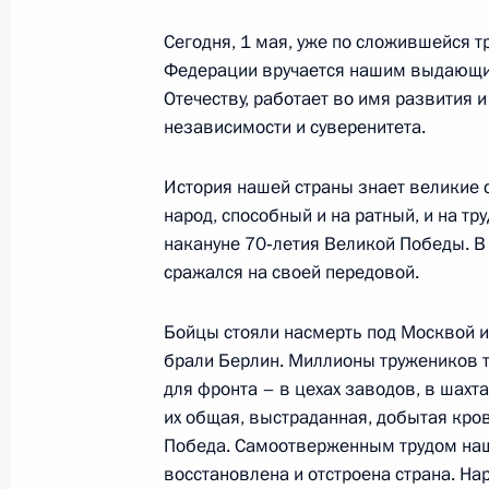
Подписан закон о ратификации со
Сегодня, 1 мая, уже по сложившейся т
правительствами России и Китая о 
Федерации вручается нашим выдающим
поставок природного газа по «вос
Отечеству, работает во имя развития 
независимости и суверенитета.
2 мая 2015 года, 18:00
История нашей страны знает великие 
народ, способный и на ратный, и на т
Внесены изменения в Трудовой код
накануне 70‑летия Великой Победы. В
2 мая 2015 года, 16:40
сражался на своей передовой.
Бойцы стояли насмерть под Москвой и
брали Берлин. Миллионы тружеников 
Внесены изменения в закон о защи
для фронта – в цехах заводов, в шахтах
от чрезвычайных ситуаций природн
их общая, выстраданная, добытая кро
2 мая 2015 года, 16:20
Победа. Самоотверженным трудом на
восстановлена и отстроена страна. На