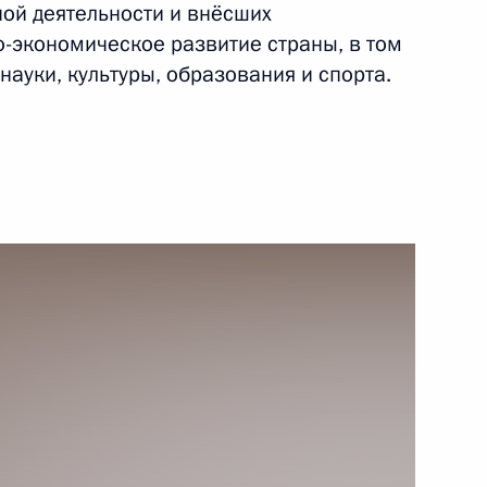
ной деятельности и внёсших
о-экономическое развитие страны, в том
науки, культуры, образования и спорта.
налога на прибыль для
уществляющих деятельность
 повышение ответственности