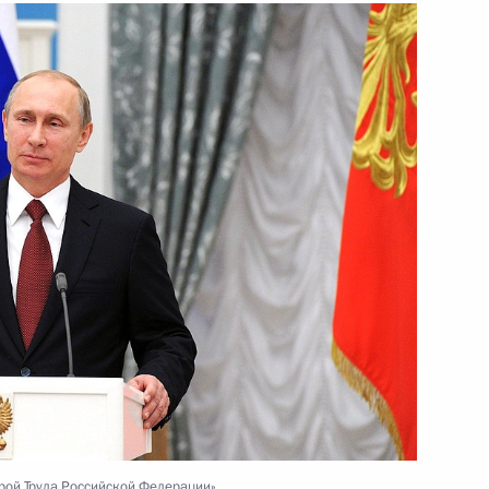
 Совета Безопасности
1
асть, Ново-Огарёво
ите прав предпринимателей
3
асть, Ново-Огарёво
1
асть, Ново-Огарёво
ой Труда Российской Федерации».