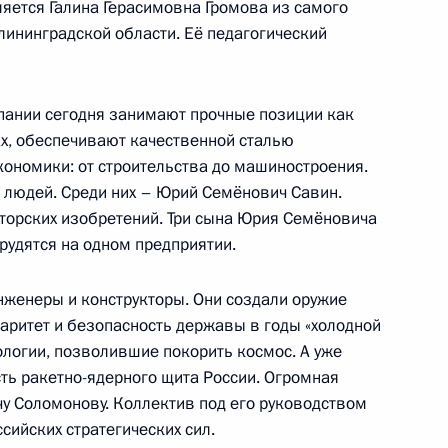
ется Галина Герасимовна Громова из самого
лининградской области. Её педагогический
 «Битва за Берлин. Подвиг
10
пании сегодня занимают прочные позиции как
г
ах, обеспечивают качественной сталью
ономики: от строительства до машиностроения.
ч людей. Среди них – Юрий Семёнович Савин.
торских изобретений. Три сына Юрия Семёновича
трудятся на одном предприятии.
олы менеджмента СПбГУ
9
г
нженеры и конструкторы. Они создали оружие
аритет и безопасность державы в годы «холодной
ологии, позволившие покорить космос. А уже
ь ракетно-ядерного щита России. Огромная
актной группе по Украине
у Соломонову. Коллектив под его руководством
сийских стратегических сил.