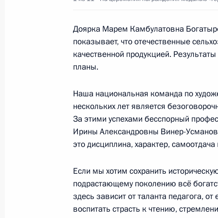
29 апреля 2015 года, среда
Доярка Марем Камбулатовна Богатыр
Встреча с участниками «группы ст
показывает, что отечественные сельх
качественной продукцией. Результат
29 апреля 2015 года, 18:40
Московская обл
планы.
Наша национальная команда по худож
Совещание с членами Правительст
нескольких лет является безоговороч
За этими успехами бесспорный профе
29 апреля 2015 года, 15:00
Московская обл
Ирины Александровны Винер-Усманово
это дисциплина, характер, самоотдача 
28 апреля 2015 года, вторник
Если мы хотим сохранить историческую
подрастающему поколению всё богатст
Медиафорум независимых региона
здесь зависит от таланта педагога, от
28 апреля 2015 года, 15:40
Санкт-Петербур
воспитать страсть к чтению, стремлен