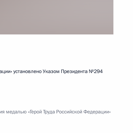
ой Майи Плисецкой
еречисления в 2015 году
 банком по итогам 2014 года
рации» установлено Указом Президента №294
говора о создании Пула
н БРИКС
я медалью «Герой Труда Российской Федерации»