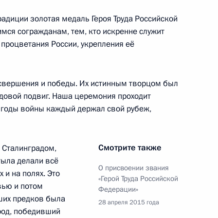
глашения между
радиции золотая медаль Героя Труда Российской
сотрудничестве в сфере
ся согражданам, тем, кто искренне служит
точному» маршруту
и процветания России, укрепления её
свершения и победы. Их истинным творцом был
рудовой подвиг. Наша церемония проходит
екс и закон об образовании
 годы войны каждый держал свой рубеж,
Смотрите также
 Сталинградом,
тыла делали всё
те населения и территорий
О присвоении звания
 и на полях. Это
ого и техногенного характера
«Герой Труда Российской
вью и потом
Федерации»
ших предков была
28 апреля 2015 года
род, победивший