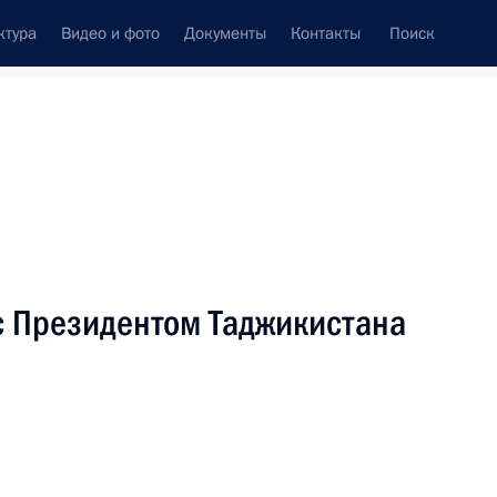
ктура
Видео и фото
Документы
Контакты
Поиск
венный Совет
Совет Безопасности
Комиссии и советы
леграммы
Сведения о Президенте
июль, 2009
ть следующие материалы
с Президентом Таджикистана
 Натальи Эстемировой