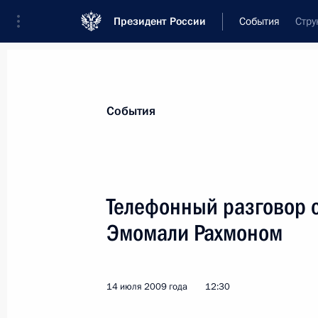
Президент России
События
Стру
Президент
Администрация
Государст
Новости
Стенограммы
Поездки
Те
События
Показа
Телефонный разговор 
Эмомали Рахмоном
16 июля 2009 года, четверг
Соболезнования в связи с гибелью
14 июля 2009 года
12:30
16 июля 2009 года, 20:30