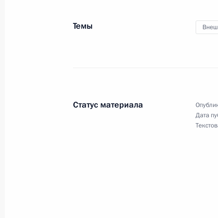
Дмитрий Медведев своим Указом в
принципы служебного поведения го
Темы
Внеш
16 июля 2009 года, 14:10
15 июля 2009 года, среда
Главе СКП поручено взять под лич
Статус материала
Опублик
убийства Натальи Эстемировой
Дата пу
Текстов
15 июля 2009 года, 20:00
Дмитрий Медведев провёл приём г
в общественной приёмной Президе
15 июля 2009 года, 17:54