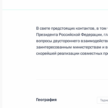
IX российско-германский обществе
диалог»
16 июля 2009 года, 20:00
Мюнхен
В свете предстоящих контактов, в том
Президента Российской Федерации, гл
вопросы двустороннего взаимодействи
заинтересованным министерствам и в
В блоге Дмитрия Медведева — нов
скорейшей реализации совместных пр
16 июля 2009 года, 18:00
Российско-германские межгосударс
16 июля 2009 года, 15:40
Мюнхен
География
Тадж