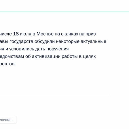
нный форум «Петербургский
4
 числе 18 июля в Москве на скачках на приз
авы государств обсудили некоторые актуальные
я и условились дать поручения
едомствам об активизации работы в целях
ая видеозапись
2
оектов.
твенные консультации
7
икистан