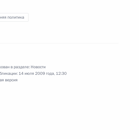
нёс изменения в общие
сударственных служащих
няя политика
ный контроль расследование
ован в разделе:
Новости
бликации:
14 июля 2009 года, 12:30
ая версия
раждан России
нта