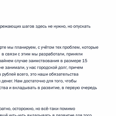
церемонии вручения премии
ережающих шагов здесь не нужно, но опускать
те мы планируем, с учётом тех проблем, которые
И в связи с этим мы разработали, приняли
ом Белоруссии Александром
райнем случае заимствования в размере 15
не занимали, у нас городской долг, причем
 рублей всего, это наши обязательства
денег. Нам достаточно для того, чтобы
тва и вкладывать в развитие, в первую очередь
Российские железные дороги»
1
ратно, осторожно, но всё‑таки помимо
асть, Ново-Огарёво
щё чуть-чуть вкладывать в развитие для того,