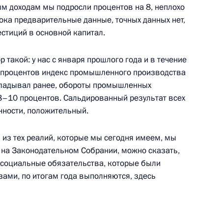
ым доходам мы подросли процентов на 8, неплохо
 Санкт-Петербурге
11
ока предварительные данные, точных данных нет,
г
естиций в основной капитал.
 такой: у нас с января прошлого года и в течение
победой на выборах
 8 процентов индекс промышленного производства
окладывал ранее, обороты промышленных
8–10 процентов. Сальдированный результат всех
нности, положительный.
 и из тех реалий, которые мы сегодня имеем, мы
и на Законодательном Собрании, можно сказать,
 социальные обязательства, которые были
1
ами, по итогам года выполняются, здесь
асть, Ново-Огарёво