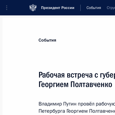
Президент России
События
Стру
Президент
Администрация
Государст
Новости
Стенограммы
Поездки
Те
События
Показа
Рабочая встреча с губ
Георгием Полтавченко
Международный день памяти жертв
27 января 2015 года, 15:20
Москва
Владимир Путин провёл рабочую 
Петербурга Георгием Полтавченк