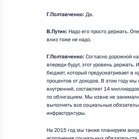
23 января 2015 года, пятница
Г.Полтавченко:
Да.
Приветствие участникам и гостям 
«Золотой орёл»
В.Путин:
Надо его просто держать. Оп
23 января 2015 года, 19:45
вниз тоже не надо.
Г.Полтавченко:
Согласно дорожной кар
впереди будут, этот уровень держать. 
Телефонный разговор с Президент
бюджет, который предусматривает в к
Лукашенко
процентов от доходов. В этом году мы 
23 января 2015 года, 15:45
внутренний, составляет 14 миллиардов
по облигациям. Мы извне не занимали 
выполнять все социальные обязательс
инфраструктуры.
Встреча с президентом компании «
Владимиром Якуниным
На 2015 год мы также планируем акку
23 января 2015 года, 15:10
Московская обл
исполнения социальных обязательств е