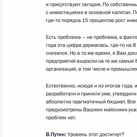
и присутствуют сегодня. По собственн
Посещение Горного университета в
с инвестициями в основной капитал. П
26 января 2015 года, 16:20
Санкт-Петербур
где‑то порядка 15 процентов рост инв
Есть проблема – не проблема, а фактор
Поздравление Алексису Ципрасу с 
года эта цифра держалась, где‑то на
в парламент Греции
снизился. Но в то же время, я Вам д
предприятий выросли на те же самые 
26 января 2015 года, 11:15
организаций, в том числе и промышле
Естественно, исходя и из итогов года,
24 января 2015 года, суббота
разработали и приняли уже, утвердил
абсолютно прагматичный бюджет. Все
Встреча с Юрием Башметом
предусмотрены Вашими майскими указ
24 января 2015 года, 12:40
Московская обл
проблем нет.
В.Путин:
Уровень этот достигнут?