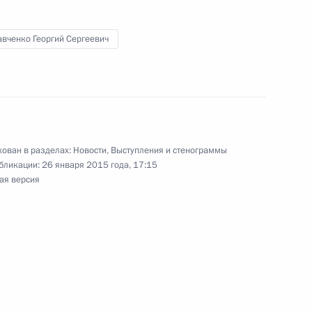
авченко Георгий Сергеевич
ия ОАО «РОСНАНО» Анатолием
2
асть, Ново-Огарёво
ован в разделах:
Новости
,
Выступления и стенограммы
осковской области Андреем
1
бликации:
26 января 2015 года, 17:15
ая версия
асть, Ново-Огарёво
Талызиной с юбилеем