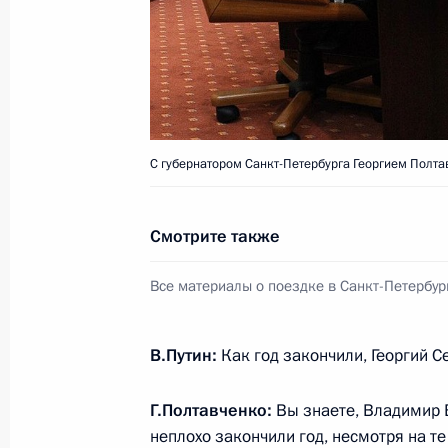
Встреча с ректором СПбГУ Никола
26 января 2015 года, 17:00
Санкт-Петербур
Приветствие участникам Мемориал
посвящённого 70-летию освобожде
С губернатором Санкт-Петербурга Георгием Полта
концлагеря Освенцим и Междунаро
Холокоста
Смотрите также
26 января 2015 года, 16:45
Все материалы о поездке в Санкт-Петербур
Встреча со студентами Горного уни
В.Путин:
Как год закончили, Георгий С
26 января 2015 года, 16:30
Санкт-Петербур
Г.Полтавченко:
Вы знаете, Владимир В
неплохо закончили год, несмотря на т