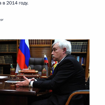
 в 2014 году.
Меркель и Франсуа Олландом
ург
росам
1
асть, Ново-Огарёво
анкт-Петербурга Георгием
1
г