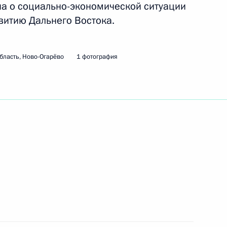
а о социально-экономической ситуации
витию Дальнего Востока.
ва
2
21м
асть, Ново-Огарёво
бласть, Ново-Огарёво
1 фотография
Правительства Дмитрием
2
асть, Ново-Огарёво