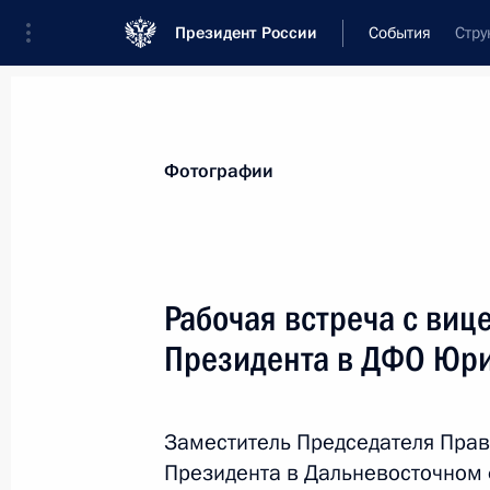
Президент России
События
Стру
Президент
Администрация
Государст
Новости
Стенограммы
Поездки
Те
Фотографии
Показа
Рабочая встреча с виц
Президента в ДФО Юр
Поздравление актрисе Валентине 
22 января 2015 года, 09:10
Заместитель Председателя Прав
Президента в Дальневосточном 