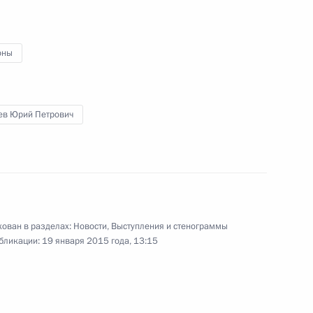
комиссии
2
8м
оны
асть, Ново-Огарёво
нев Юрий Петрович
по созданию вооружения,
ован в разделах:
Новости
,
Выступления и стенограммы
следовательского института
5
бликации:
19 января 2015 года, 13:15
асть, Климовск