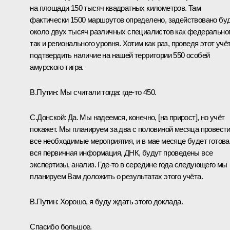
на площади 150 тысяч квадратных километров. Там
фактически 1500 маршрутов определено, задействовано бу
около двух тысяч различных специалистов как федеральног
так и регионального уровня. Хотим как раз, проведя этот учёт
подтвердить наличие на нашей территории 550 особей
амурского тигра.
В.Путин:
Мы считали тогда: где‑то 450.
С.Донской:
Да. Мы надеемся, конечно, [на прирост], но учёт
покажет. Мы планируем за два с половиной месяца провест
все необходимые мероприятия, и в мае месяце будет готова
вся первичная информация, ДНК, будут проведены все
экспертизы, анализ. Где‑то в середине года следующего мы
планируем Вам доложить о результатах этого учёта.
В.Путин:
Хорошо, я буду ждать этого доклада.
Спасибо большое.