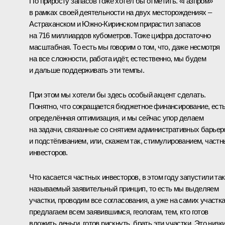
По приросту запасов тоже хотел бы отметить. «Газпром»
в рамках своей деятельности на двух месторождениях –
Астраханском и Южно-Киринском прирастил запасов
на 716 миллиардов кубометров. Тоже цифра достаточно
масштабная. То есть мы говорим о том, что, даже несмотря
на все сложности, работа идёт, естественно, мы будем
и дальше поддерживать эти темпы.
При этом мы хотели бы здесь особый акцент сделать.
Понятно, что сокращается бюджетное финансирование, ест
определённая оптимизация, и мы сейчас упор делаем
на задачи, связанные со снятием административных барьер
и подстёгиванием, или, скажем так, стимулированием, част
инвесторов.
Что касается частных инвесторов, в этом году запустили так
называемый заявительный принцип, то есть мы выделяем
участки, проводим все согласования, а уже на самих участк
предлагаем всем заявившимся, геологам, тем, кто готов
вложить деньги, готов рискнуть, брать эти участки. Это низк