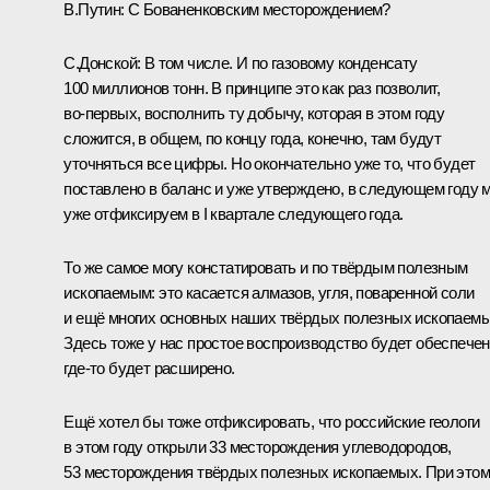
В.Путин:
С Бованенковским месторождением?
С.Донской:
В том числе. И по газовому конденсату
100 миллионов тонн. В принципе это как раз позволит,
во‑первых, восполнить ту добычу, которая в этом году
сложится, в общем, по концу года, конечно, там будут
уточняться все цифры. Но окончательно уже то, что будет
поставлено в баланс и уже утверждено, в следующем году 
уже отфиксируем в I квартале следующего года.
То же самое могу констатировать и по твёрдым полезным
ископаемым: это касается алмазов, угля, поваренной соли
и ещё многих основных наших твёрдых полезных ископаемы
Здесь тоже у нас простое воспроизводство будет обеспечен
где‑то будет расширено.
Ещё хотел бы тоже отфиксировать, что российские геологи
в этом году открыли 33 месторождения углеводородов,
53 месторождения твёрдых полезных ископаемых. При этом