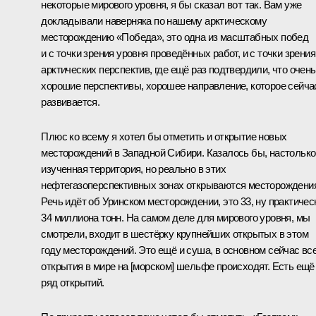
некоторые мирового уровня, я бы сказал вот так. Вам уже
докладывали наверняка по нашему арктическому
месторождению «Победа», это одна из масштабных побед
и с точки зрения уровня проведённых работ, и с точки зрения
арктических перспектив, где ещё раз подтвердили, что очень
хорошие перспективы, хорошее направление, которое сейча
развивается.
Плюс ко всему я хотел бы отметить и открытие новых
месторождений в Западной Сибири. Казалось бы, настолько
изученная территория, но реально в этих
нефтегазоперспективных зонах открываются месторождени
Речь идёт об Уринском месторождении, это 33, ну практичес
34 миллиона тонн. На самом деле для мирового уровня, мы
смотрели, входит в шестёрку крупнейших открытых в этом
году месторождений. Это ещё и суша, в основном сейчас вс
открытия в мире на [морском] шельфе происходят. Есть ещё
ряд открытий.